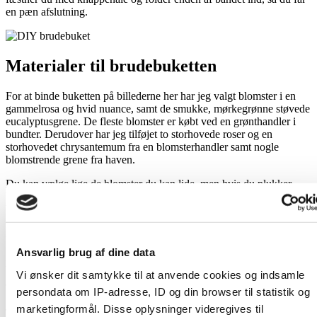
en pæn afslutning.
Materialer til brudebuketten
For at binde buketten på billederne her har jeg valgt blomster i en
gammelrosa og hvid nuance, samt de smukke, mørkegrønne støvede
eucalyptusgrene. De fleste blomster er købt ved en grønthandler i
bundter. Derudover har jeg tilføjet to storhovede roser og en
storhovedet chrysantemum fra en blomsterhandler samt nogle
blomstrende grene fra haven.
Du kan vælge lige de blomster du kan lide, men hvis du plukker
blomster i din egen have kan det være en god idé at teste om
blomsterne taber bladene, når de er plukket.
Annonce ♥
Ansvarlig brug af dine data
For at skabe en god symmetri i buketten er det en god idé at vælge
blomster, der både har store, små og bittesmå hoveder. Jeg har blandt
Vi ønsker dit samtykke til at anvende cookies og indsamle
andet valgt ranunkler, bonderoser og brudeslør.
persondata om IP-adresse, ID og din browser til statistik og
Jeg brugte 9 storhovede blomster, 15 blomster med små hoveder og
marketingformål. Disse oplysninger videregives til