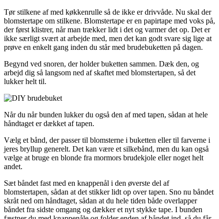
Tør stilkene af med køkkenrulle så de ikke er drivvåde. Nu skal der
blomstertape om stilkene. Blomstertape er en papirtape med voks på,
der først klistrer, når man trækker lidt i det og varmer det op. Det er
ikke særligt svært at arbejde med, men det kan godt svare sig lige at
prøve en enkelt gang inden du står med brudebuketten på dagen.
Begynd ved snoren, der holder buketten sammen. Dæk den, og
arbejd dig så langsom ned af skaftet med blomstertapen, så det
lukker helt til.
Når du når bunden lukker du også den af med tapen, sådan at hele
håndtaget er dækket af tapen.
Vælg et bånd, der passer til blomsterne i buketten eller til farverne i
jeres bryllup generelt. Det kan være et silkebånd, men du kan også
vælge at bruge en blonde fra mormors brudekjole eller noget helt
andet.
Sæt båndet fast med en knappenål i den øverste del af
blomstertapen, sådan at det stikker lidt op over tapen. Sno nu båndet
skråt ned om håndtaget, sådan at du hele tiden både overlapper
båndet fra sidste omgang og dækker et nyt stykke tape. I bunden
fæstner du med knappenåle og folder enden af båndet ind, så du får