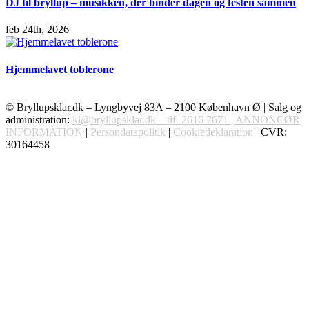
DJ til bryllup – musikken, der binder dagen og festen sammen
feb 24th, 2026
Hjemmelavet toblerone
© Bryllupsklar.dk – Lyngbyvej 83A – 2100 København Ø | Salg og
administration:
ki@bryllupsklar.dk – tlf.
2616 7671 |
ANNONCØR
INFORMATION
|
Persondatapolitik
|
Cookiedeklaration
| CVR:
30164458