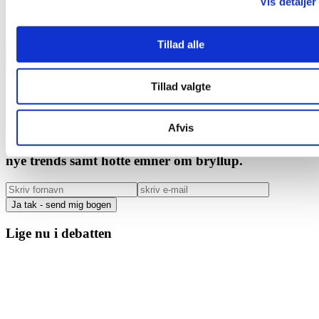
Vis detaljer
eller som de har indsamlet fra din brug af deres tjenester.
Få vores gratis e-bog + nyheder om bryllup
Tillad alle
Tillad valgte
Afvis
FÅ GRATIS E-BOG + info om brudekjoleudsalg,
nye trends samt hotte emner om bryllup.
Lige nu i debatten