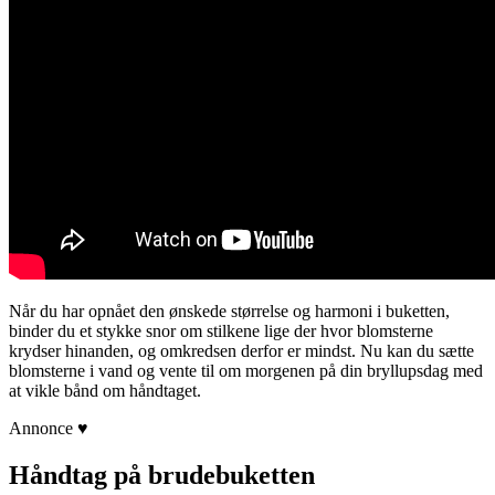
Når du har opnået den ønskede størrelse og harmoni i buketten,
binder du et stykke snor om stilkene lige der hvor blomsterne
krydser hinanden, og omkredsen derfor er mindst. Nu kan du sætte
blomsterne i vand og vente til om morgenen på din bryllupsdag med
at vikle bånd om håndtaget.
Annonce ♥
Håndtag på brudebuketten