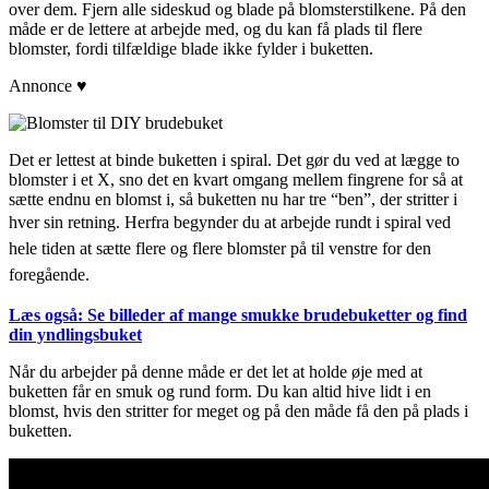
over dem. Fjern alle sideskud og blade på blomsterstilkene. På den
måde er de lettere at arbejde med, og du kan få plads til flere
blomster, fordi tilfældige blade ikke fylder i buketten.
Annonce ♥
Det er lettest at binde buketten i spiral. Det gør du ved at lægge to
blomster i et X, sno det en kvart omgang mellem fingrene for så at
sætte endnu en blomst i, så buketten nu har tre “ben”, der stritter i
hver sin retning.
Herfra begynder du at arbejde rundt i spiral ved
hele tiden at sætte flere og flere blomster på til venstre for den
foregående.
Læs også: Se billeder af mange smukke brudebuketter og find
din yndlingsbuket
Når du arbejder på denne måde er det let at holde øje med at
buketten får en smuk og rund form. Du kan altid hive lidt i en
blomst, hvis den stritter for meget og på den måde få den på plads i
buketten.