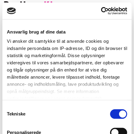
Annonce ♥
Ansvarlig brug af dine data
Vi ønsker dit samtykke til at anvende cookies og
Frk K. og Wonderkæreste siger JA!
indsamle persondata om IP-adresse, ID og din browser til
statistik og marketingformål. Disse oplysninger
bernard77
videregives til vores samarbejdspartnere, der opbevarer
September 26, 2009
og tilgår oplysninger på din enhed for at vise dig
målrettede annoncer, levere tilpasset indhold, foretage
lykke77
annonce- og indholdsmåling, lave produktudvikling og
July 24, 2009
opnå målgruppeindsigt. Se mere information
under indstillinger og i vores persondatapolitik.
Samtykkevalg
Hvis du tillader det, vil vi også gerne:
Tekniske
Indsamle præcise oplysninger om din placering, der
kan være nøjagtig inden for få meter
Personaliserede