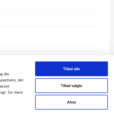
Alle aktiviteter
Tillad alle
g din
spartnere, der
Tillad valgte
passet
sigt. Se mere
Afvis