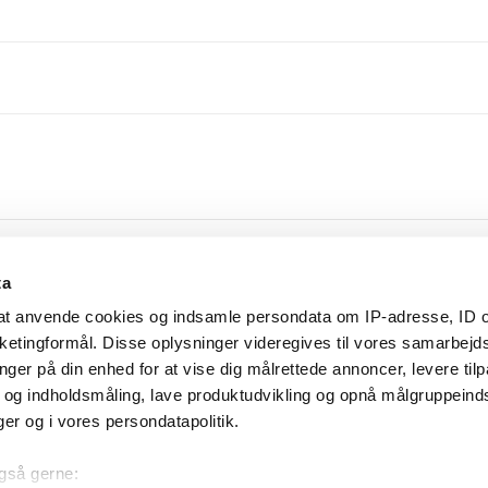
Who follows this
ta
Sprog
l at anvende cookies og indsamle persondata om IP-adresse, ID o
Bryllupsklar
arketingformål. Disse oplysninger videregives til vores samarbejd
Community Software by Invision Power Services, Inc.
nger på din enhed for at vise dig målrettede annoncer, levere til
- og indholdsmåling, lave produktudvikling og opnå målgruppeind
nger og i vores persondatapolitik.
 også gerne: