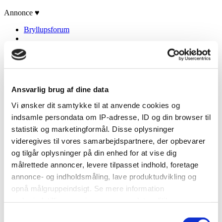
Annonce ♥
Bryllupsforum
Ansvarlig brug af dine data
Vi ønsker dit samtykke til at anvende cookies og
SHOP TILL YOU DROP
Artikler
indsamle persondata om IP-adresse, ID og din browser til
Debat
statistik og marketingformål. Disse oplysninger
Brudekjoler
videregives til vores samarbejdspartnere, der opbevarer
DIY
Annoncør
og tilgår oplysninger på din enhed for at vise dig
målrettede annoncer, levere tilpasset indhold, foretage
annonce- og indholdsmåling, lave produktudvikling og
opnå målgruppeindsigt. Se mere information
Indkøb
under indstillinger og i vores persondatapolitik.
Artikler
Bryllupsforum
Samtykkevalg
Brudekjoler