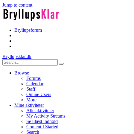
Jump to content
Bryllupsforum
Bryllupsklar.dk
Browse
Forums
Calendar
Staff
Online Users
More
Mine aktiviteter
Alle aktiviteter
My Activity Streams
Se ulæst indhold
Content I Started
Search