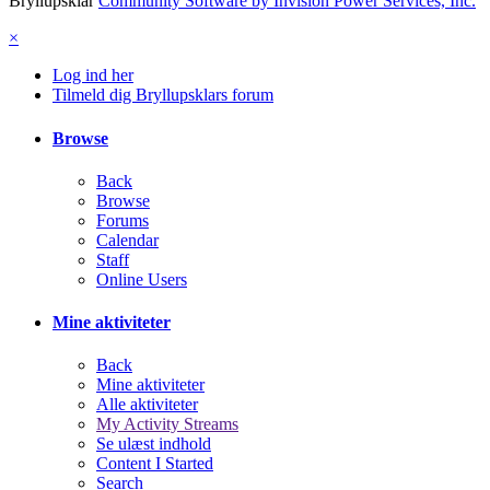
Bryllupsklar
Community Software by Invision Power Services, Inc.
×
Log ind her
Tilmeld dig Bryllupsklars forum
Browse
Back
Browse
Forums
Calendar
Staff
Online Users
Mine aktiviteter
Back
Mine aktiviteter
Alle aktiviteter
My Activity Streams
Se ulæst indhold
Content I Started
Search