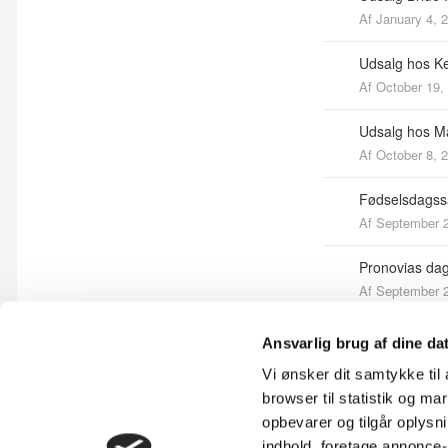
Af
January 4, 
Udsalg hos K
Af
October 19,
Udsalg hos M
Af
October 8, 
Fødselsdagss
Af
September 2
Pronovias dag
Af
September 2
Plus Size brud
Ansvarlig brug af dine da
Af
September 1
Vi ønsker dit samtykke ti
browser til statistik og m
Sommer rabat
opbevarer og tilgår oplysni
Af
August 1, 2
indhold, foretage annonce