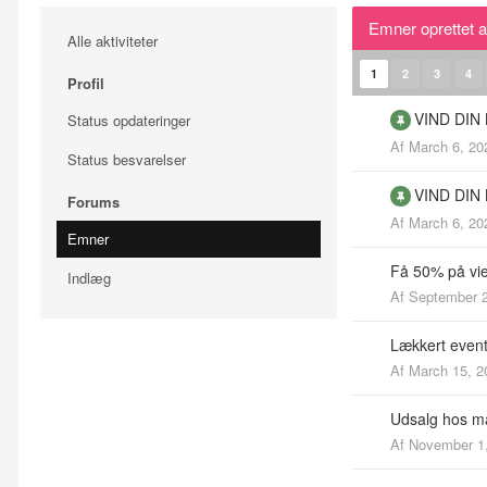
Emner oprettet a
Alle aktiviteter
1
2
3
4
Profil
VIND DIN
Status opdateringer
Af
March 6, 20
Status besvarelser
VIND DIN
Forums
Af
March 6, 20
Emner
Få 50% på vie
Indlæg
Af
September 2
Lækkert event
Af
March 15, 2
Udsalg hos 
Af
November 1