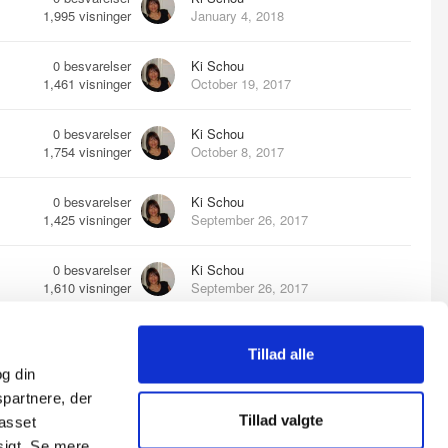
1,995
visninger
January 4, 2018
0
besvarelser
Ki Schou
1,461
visninger
October 19, 2017
0
besvarelser
Ki Schou
1,754
visninger
October 8, 2017
0
besvarelser
Ki Schou
1,425
visninger
September 26, 2017
0
besvarelser
Ki Schou
1,610
visninger
September 26, 2017
0
besvarelser
Ki Schou
Tillad alle
1,581
visninger
September 13, 2017
g din
spartnere, der
0
besvarelser
Ki Schou
Tillad valgte
passet
1,155
visninger
August 1, 2017
sigt. Se mere