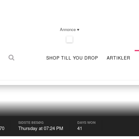
Annonce ♥
SHOP TILL YOU DROP
ARTIKLER
SIDSTE BESØG
DAYS WON
70
Thursday at 07:24 PM
41