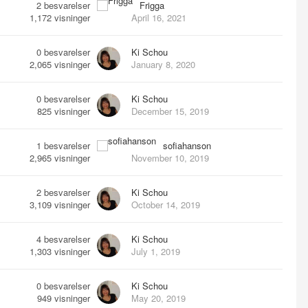
2
besvarelser
Frigga
1,172
visninger
April 16, 2021
0
besvarelser
Ki Schou
2,065
visninger
January 8, 2020
0
besvarelser
Ki Schou
825
visninger
December 15, 2019
1
besvarelser
sofiahanson
2,965
visninger
November 10, 2019
2
besvarelser
Ki Schou
3,109
visninger
October 14, 2019
4
besvarelser
Ki Schou
1,303
visninger
July 1, 2019
0
besvarelser
Ki Schou
949
visninger
May 20, 2019