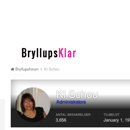
Bryllupsforum
Ki Schou
Ki Schou
Administrators
ANTAL BESVARELSER
TILMELDT
3,656
January 1, 19