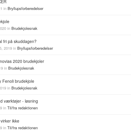
KER
21
in
Bryllupsforberedelser
ekjole
2020
in
Brudekjolesnak
l fri på skuddagen?
5, 2019
in
Bryllupsforberedelser
novias 2020 brudekjoler
19
in
Brudekjolesnak
 Fenoli brudekjole
2019
in
Brudekjolesnak
 værktøjer - løsning
19
in
Til/fra redaktionen
 virker ikke
19
in
Til/fra redaktionen