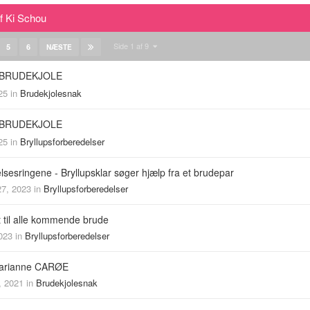
f Ki Schou
Side 1 af 9
5
6
NÆSTE
 BRUDEKJOLE
25
in
Brudekjolesnak
 BRUDEKJOLE
25
in
Bryllupsforberedelser
lsesringene - Bryllupsklar søger hjælp fra et brudepar
7, 2023
in
Bryllupsforberedelser
 til alle kommende brude
023
in
Bryllupsforberedelser
marianne CARØE
, 2021
in
Brudekjolesnak