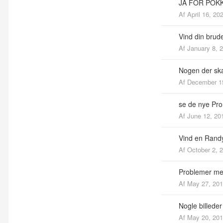
JA FOR POK
Af
April 16, 20
Vind din brud
Af
January 8, 
Nogen der ska
Af
December 1
se de nye Pro
Af
June 12, 20
Vind en Randy
Af
October 2, 
Problemer med
Af
May 27, 20
Nogle billeder
Af
May 20, 20