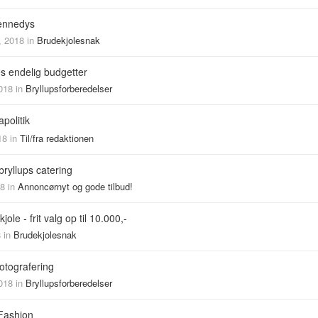
ennedys
, 2018
in
Brudekjolesnak
es endelig budgetter
018
in
Bryllupsforberedelser
politik
18
in
Til/fra redaktionen
bryllups catering
18
in
Annoncørnyt og gode tilbud!
ole - frit valg op til 10.000,-
8
in
Brudekjolesnak
otografering
018
in
Bryllupsforberedelser
Fashion