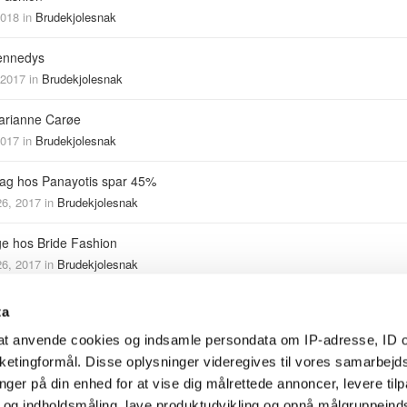
2018
in
Brudekjolesnak
ennedys
 2017
in
Brudekjolesnak
arianne Carøe
2017
in
Brudekjolesnak
ag hos Panayotis spar 45%
6, 2017
in
Brudekjolesnak
e hos Bride Fashion
6, 2017
in
Brudekjolesnak
ekjoler
ta
3, 2017
in
Brudekjolesnak
l at anvende cookies og indsamle persondata om IP-adresse, ID o
arketingformål. Disse oplysninger videregives til vores samarbejd
 hos Casa Lezar
nger på din enhed for at vise dig målrettede annoncer, levere til
017
in
Brudekjolesnak
- og indholdsmåling, lave produktudvikling og opnå målgruppeind