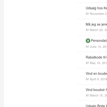
Udsalg hos K
Af
November 2
Må jeg se jer
Af
March 20, 2
Persondata
Af
June 14, 20
Rabatkode til 
Af
May 16, 20
Vind en brudekj
Af
April 9, 201
Vind boudoir f
Af
March 15, 2
Udsalg Bride 