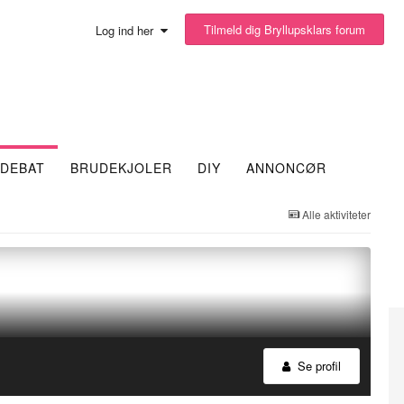
Tilmeld dig Bryllupsklars forum
Log ind her
DEBAT
BRUDEKJOLER
DIY
ANNONCØR
Alle aktiviteter
Se profil