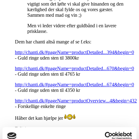
vigtigt som det løfte vi skal give hinanden og den
kærlighed der skal fylde os og vores gæster.
Sammen med mad og vin ;)
Men vi leder videre efter guldbånd i en lavere
prisklasse.
Dem har chanti altså mange af se f.eks:
http://chanti.dk/#pageName=productDetailed...394&begin=0
- Guld ringe uden sten til 3800kr
http://chanti.dk/#pageName=productDetailed...670&begin=0
- Guld ringe uden sten til 4765 kr
http://chanti.dk/#pageName=productDetailed...674&begin=0
- Guld ringe uden sten til 4350 kr
http://chanti.dk/#pageName=productOverview...4&begin=432
- Forskellige enkelte ringe
Håber det kan hjælpe jer
Felixia