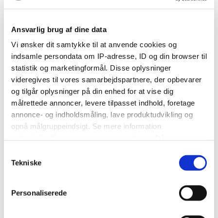
0
06.06.09 andre med den dato og fodbold
entusiaster som gæster ?
Ansvarlig brug af dine data
Vi ønsker dit samtykke til at anvende cookies og
in
Bryllupsforberedelser
indsamle persondata om IP-adresse, ID og din browser til
Besvaret
May 26, 2009
·
Rapportér indlæg
statistik og marketingformål. Disse oplysninger
videregives til vores samarbejdspartnere, der opbevarer
nøj jeg var blevet rasende! Er helt enig hvis det er vigtigere at
og tilgår oplysninger på din enhed for at vise dig
sidde med en klaphat og en dåseøl så spare i da de penge!
målrettede annoncer, levere tilpasset indhold, foretage
annonce- og indholdsmåling, lave produktudvikling og
0
opnå målgruppeindsigt. Se mere information
5 armet lysestager
under indstillinger og i vores persondatapolitik.
Samtykkevalg
in
Bryllupsforberedelser
Hvis du tillader det, vil vi også gerne:
Tekniske
Besvaret
May 25, 2009
·
Rapportér indlæg
Indsamle præcise oplysninger om din placering, der
kan være nøjagtig inden for få meter
Personaliserede
Hej... prøv sorø/slagelse festudlejning på
Identificere din enhed baseret på en scanning af dens
http://www.showtech.dk/festudlejning/prise...ing.htm#service
unikke karakteristika (fingerprinting)
de har alt til festen også lysestager og så er det jo i Sorø