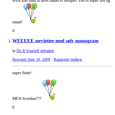
Hvor kan man få lavet sådan et stempel? Det er super flot og
smart!
0
WEEEEE servietter med sølv monogram
in
Do It Yourself debatten
Besvaret
June 10, 2009
·
Rapportér indlæg
super flotte!
MEN hvordan???
0