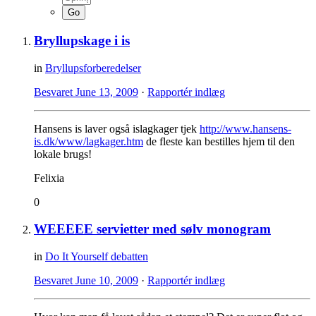
Bryllupskage i is
in
Bryllupsforberedelser
Besvaret
June 13, 2009
·
Rapportér indlæg
Hansens is laver også islagkager tjek
http://www.hansens-
is.dk/www/lagkager.htm
de fleste kan bestilles hjem til den
lokale brugs!
Felixia
0
WEEEEE servietter med sølv monogram
in
Do It Yourself debatten
Besvaret
June 10, 2009
·
Rapportér indlæg