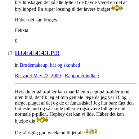
bryllupskagen der så alle følte at de havde været en del af
brylluppet! En super løsning til det lavere budget
Håber det kan bruges.
Felixia
0
HJÆÆÆÆLP!!!
in
Brudemakeup, hår og skønhed
Besvaret
May 22, 2009
·
Rapportér indlæg
Hvis du er på p-piller kan man få en recept på p-piller mod
uren hud, det fik jeg af min geniale læge da jeg var 16 og
meget plaget af det og de er fantastiske! Jeg har bare fået den
flotteste hud og så skulle pillerne også være billigere end
normale p-piller.. Hephey det kan vi lide. Håber det kan
hjælpe dig
Og så rigtig god weekend til jer alle