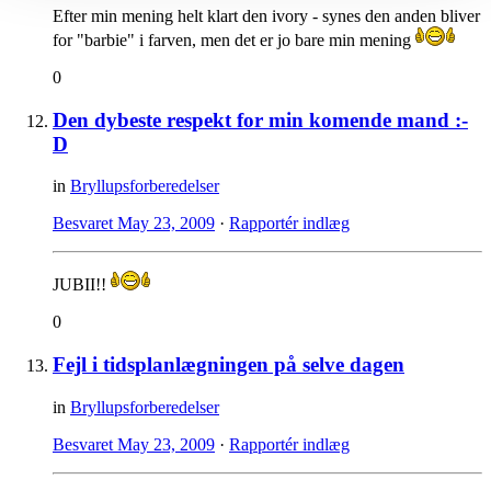
Efter min mening helt klart den ivory - synes den anden bliver
for "barbie" i farven, men det er jo bare min mening
0
Den dybeste respekt for min komende mand :-
D
in
Bryllupsforberedelser
Besvaret
May 23, 2009
·
Rapportér indlæg
JUBII!!
0
Fejl i tidsplanlægningen på selve dagen
in
Bryllupsforberedelser
Besvaret
May 23, 2009
·
Rapportér indlæg