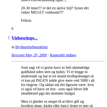
20-30 timer?? er det en skrive fejl? Synes det
virker MEGET voldsomt?!?
Felixia
0
Vielsesringe...
in
Bryllupsforberedelser
Besvaret
May 29, 2009
·
Rapportér indlæg
Som sagt vil vi gerne have to helt almindelige
guldbånd uden sten og tjuhej. Vi er begge to
studerende og har et ret stramt bryllupsbudget så
vi kan på INGEN måde give mere end 5000 i alt
for ringene. Og sådan må det ligesom være, hvis
vi også vil have en fest - som også bliver lidt
utraditionel pga det stramme budget.
Men vi glæder os meget til at blive gift og
hverken ringe, kjoler eller fancy fester er nær så