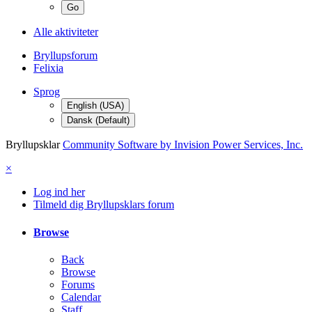
Alle aktiviteter
Bryllupsforum
Felixia
Sprog
English (USA)
Dansk (Default)
Bryllupsklar
Community Software by Invision Power Services, Inc.
×
Log ind her
Tilmeld dig Bryllupsklars forum
Browse
Back
Browse
Forums
Calendar
Staff