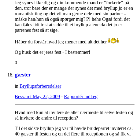
Jeg synes ikke dig og din kommende mand er "forkerte" på
den, tror bare der er mange der synes det med bryllup jo er en
romantisk ting og det vil man gerne dele med sin partner -
måske han/hun så også spørger mig?!?! hehe Også fordi det
kan føles lidt trist at sidde til et bryllup alene da det jo er
parrenes fest så at sige.
Håber du forstår hvad jeg mener med alt det her
Og husk det er jeres fest - I bestemmer!
0
gæster
in
Bryllupsforberedelser
Besvaret
May 22, 2009
·
Rapportér indlæg
Hvad med kun at invitere de aller nærmeste til selve festen og
så invitere de andre til reception?
Til det sidste bryllup jeg var til havde brudeparret inviteret ca.
40 gæster til festen og en del flere til receptionen og så fik vi