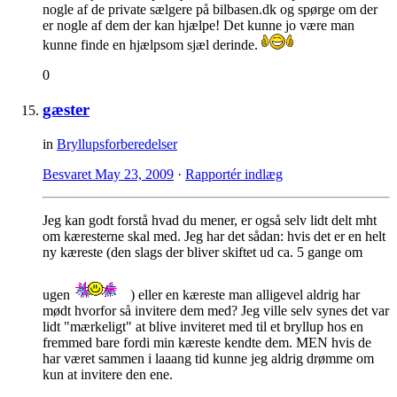
nogle af de private sælgere på bilbasen.dk og spørge om der
er nogle af dem der kan hjælpe! Det kunne jo være man
kunne finde en hjælpsom sjæl derinde.
0
gæster
in
Bryllupsforberedelser
Besvaret
May 23, 2009
·
Rapportér indlæg
Jeg kan godt forstå hvad du mener, er også selv lidt delt mht
om kæresterne skal med. Jeg har det sådan: hvis det er en helt
ny kæreste (den slags der bliver skiftet ud ca. 5 gange om
ugen
) eller en kæreste man alligevel aldrig har
mødt hvorfor så invitere dem med? Jeg ville selv synes det var
lidt "mærkeligt" at blive inviteret med til et bryllup hos en
fremmed bare fordi min kæreste kendte dem. MEN hvis de
har været sammen i laaang tid kunne jeg aldrig drømme om
kun at invitere den ene.