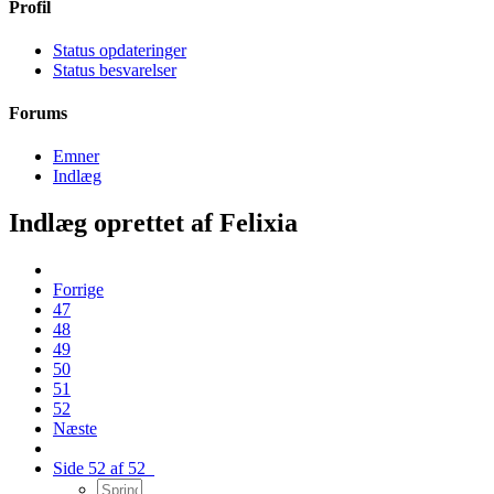
Profil
Status opdateringer
Status besvarelser
Forums
Emner
Indlæg
Indlæg oprettet af Felixia
Forrige
47
48
49
50
51
52
Næste
Side 52 af 52