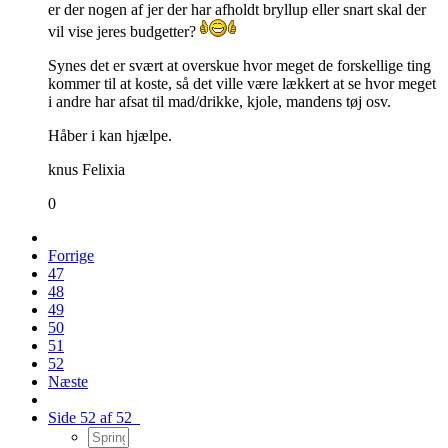
er der nogen af jer der har afholdt bryllup eller snart skal der
vil vise jeres budgetter?
Synes det er svært at overskue hvor meget de forskellige ting
kommer til at koste, så det ville være lækkert at se hvor meget
i andre har afsat til mad/drikke, kjole, mandens tøj osv.
Håber i kan hjælpe.
knus Felixia
0
Forrige
47
48
49
50
51
52
Næste
Side 52 af 52