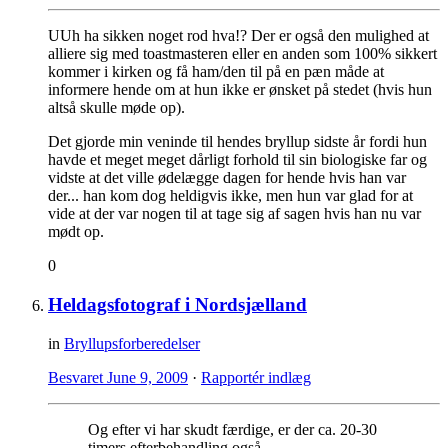
UUh ha sikken noget rod hva!? Der er også den mulighed at
alliere sig med toastmasteren eller en anden som 100% sikkert
kommer i kirken og få ham/den til på en pæn måde at
informere hende om at hun ikke er ønsket på stedet (hvis hun
altså skulle møde op).
Det gjorde min veninde til hendes bryllup sidste år fordi hun
havde et meget meget dårligt forhold til sin biologiske far og
vidste at det ville ødelægge dagen for hende hvis han var
der... han kom dog heldigvis ikke, men hun var glad for at
vide at der var nogen til at tage sig af sagen hvis han nu var
mødt op.
0
Heldagsfotograf i Nordsjælland
in
Bryllupsforberedelser
Besvaret
June 9, 2009
·
Rapportér indlæg
Og efter vi har skudt færdige, er der ca. 20-30
timers efterbehandling også.....