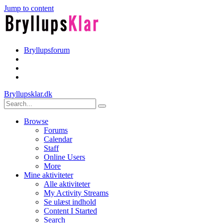
Jump to content
Bryllupsforum
Bryllupsklar.dk
Browse
Forums
Calendar
Staff
Online Users
More
Mine aktiviteter
Alle aktiviteter
My Activity Streams
Se ulæst indhold
Content I Started
Search