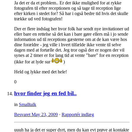
Ja det er da et problem.. Er der ikke mulighed for at rykke
fotografen til efter receptionen og så tage til reception lige
efter kirken i stedet for? Så har i også bedre tid hvis det skulle
trække ud ved fotografen!
Der er flere indslag her hvor folk har sendt nye invitationer ud
eller bare en rettelse så det kan i bare gøre ellers må i jo sende
information ud til receptions gæsterne om at de kan være hos
dine forældre - jeg ville i hvert tilfælde ikke vente til selve
dagen med at fortælle det. Jeg tror også der er nogen der vil
synes at 2 timer er for lang tid at vente "bare" for en reception
(ikke for at lyde sur
)
Held og lykke med det hele!
0
hvor finder jeg en fed bil..
in
Smalltalk
Besvaret
May 23, 2009
·
Rapportér indlæg
uuuh ha ja det er super dyrt, men du kan evt prøve at kontakte