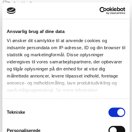
Annonce ♥
Ansvarlig brug af dine data
Vi ønsker dit samtykke til at anvende cookies og
Bryllupsforum
indsamle persondata om IP-adresse, ID og din browser til
statistik og marketingformål. Disse oplysninger
videregives til vores samarbejdspartnere, der opbevarer
Optionally enter a message with your report.
og tilgår oplysninger på din enhed for at vise dig
målrettede annoncer, levere tilpasset indhold, foretage
Security Check
annonce- og indholdsmåling, lave produktudvikling og
opnå målgruppeindsigt. Se mere information
Submit Report
under indstillinger og i vores persondatapolitik.
Samtykkevalg
Hvis du tillader det, vil vi også gerne:
Tekniske
Indsamle præcise oplysninger om din placering, der
kan være nøjagtig inden for få meter
Personaliserede