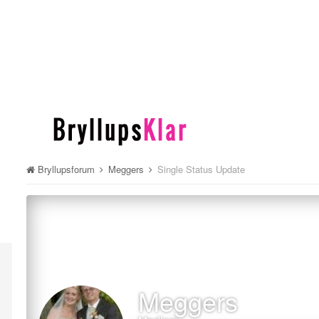
Bryllupsforum
Meggers
Single Status Update
Meggers