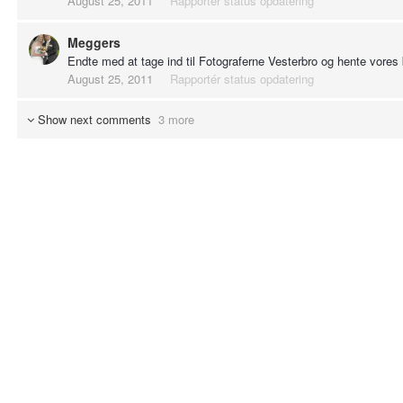
August 25, 2011
Rapportér status opdatering
Meggers
Endte med at tage ind til Fotograferne Vesterbro og hente vores 
August 25, 2011
Rapportér status opdatering
Show next comments
3 more