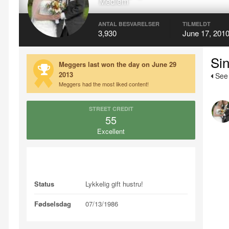
Medlem
ANTAL BESVARELSER
TILMELDT
3,930
June 17, 201
Sin
Meggers last won the day on June 29
2013
See 
Meggers had the most liked content!
STREET CREDIT
55
Excellent
About Meggers
Status
Lykkelig gift hustru!
Fødselsdag
07/13/1986