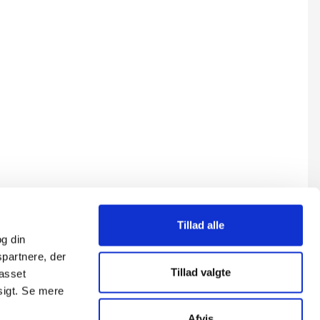
Tillad alle
g din
spartnere, der
Tillad valgte
passet
sigt. Se mere
Afvis