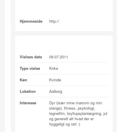
Kontakt
Hjemmeside
http://
Profile Information
Vielses dato
09.07.2011
Type vielse
Kirke
Køn
Kvinde
Lokation
Aalborg
Interesse
Dyr (især mine marsvin og min
slange), fitness, psykologi,
tegnefilm, bryllupsplanlægning, jul
og generelt alt hvad der er
hyggeligt og rart :)