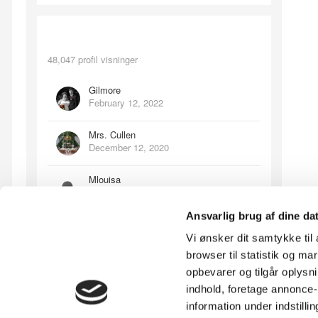
Recent Profile Visitors
48,047 profil visninger
Gilmore
February 12, 2022
Mrs. Cullen
December 12, 2020
Mlouisa
September 26, 2016
Ansvarlig brug af dine da
Eskimona
June 7, 2016
Vi ønsker dit samtykke ti
browser til statistik og m
roselein
opbevarer og tilgår oplysni
April 28, 2016
indhold, foretage annonce
information under indstilli