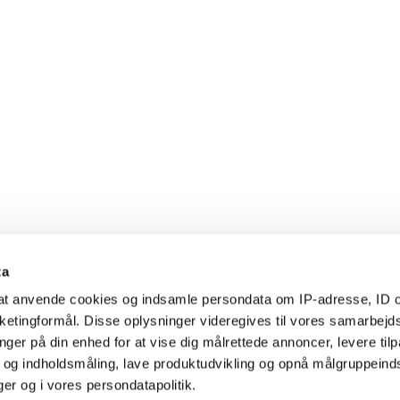
ta
l at anvende cookies og indsamle persondata om IP-adresse, ID o
arketingformål. Disse oplysninger videregives til vores samarbejd
nger på din enhed for at vise dig målrettede annoncer, levere til
- og indholdsmåling, lave produktudvikling og opnå målgruppeind
nger og i vores persondatapolitik.