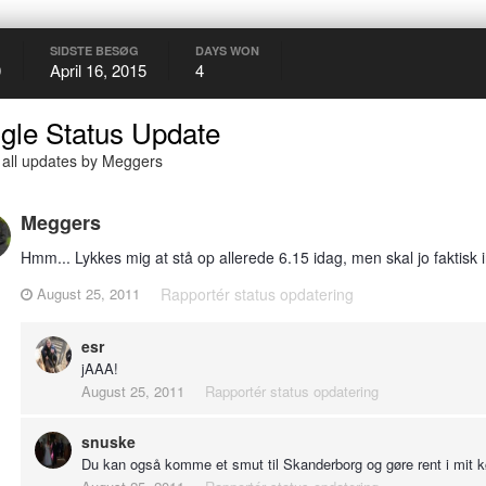
SIDSTE BESØG
DAYS WON
0
April 16, 2015
4
gle Status Update
all updates by Meggers
Meggers
Hmm... Lykkes mig at stå op allerede 6.15 idag, men skal jo faktisk 
August 25, 2011
Rapportér status opdatering
esr
jAAA!
August 25, 2011
Rapportér status opdatering
snuske
Du kan også komme et smut til Skanderborg og gøre rent i mit k