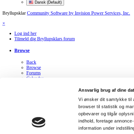
Dansk (Default)
Bryllupsklar
Community Software by Invision Power Services, Inc.
×
Log ind her
Tilmeld dig Bryllupsklars forum
Browse
Back
Browse
Forums
Calendar
Staff
Online Users
Ansvarlig brug af dine da
Vi ønsker dit samtykke ti
Mine aktiviteter
browser til statistik og m
Back
opbevarer og tilgår oplysni
Mine aktiviteter
indhold, foretage annonce
Alle aktiviteter
information under indstilli
My Activity Streams