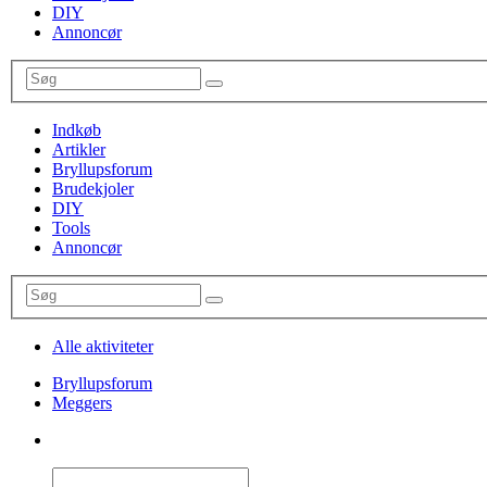
DIY
Annoncør
Indkøb
Artikler
Bryllupsforum
Brudekjoler
DIY
Tools
Annoncør
Alle aktiviteter
Bryllupsforum
Meggers