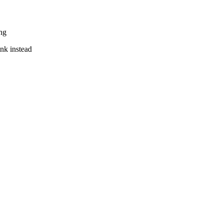
ng
ink instead