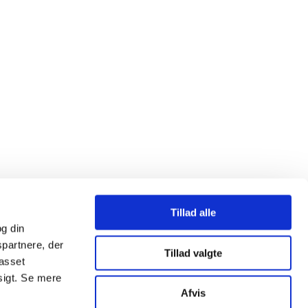
Tillad alle
g din
spartnere, der
Tillad valgte
passet
sigt. Se mere
Afvis