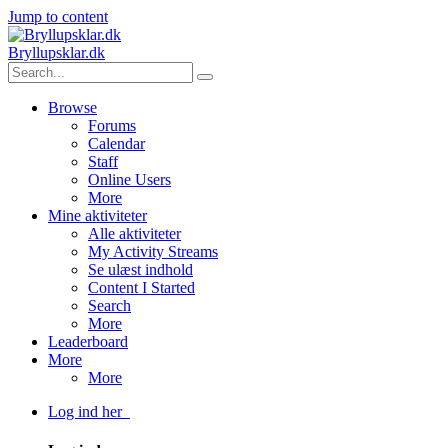
Jump to content
Bryllupsklar.dk
Browse
Forums
Calendar
Staff
Online Users
More
Mine aktiviteter
Alle aktiviteter
My Activity Streams
Se ulæst indhold
Content I Started
Search
More
Leaderboard
More
More
Log ind her