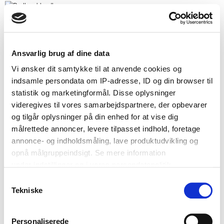
Annonce ♥
Ansvarlig brug af dine data
Vi ønsker dit samtykke til at anvende cookies og
Bryllupsforum
indsamle persondata om IP-adresse, ID og din browser til
statistik og marketingformål. Disse oplysninger
videregives til vores samarbejdspartnere, der opbevarer
og tilgår oplysninger på din enhed for at vise dig
Louiseob
målrettede annoncer, levere tilpasset indhold, foretage
annonce- og indholdsmåling, lave produktudvikling og
Medlem
opnå målgruppeindsigt. Se mere information
under indstillinger og i vores persondatapolitik.
Samtykkevalg
Hvis du tillader det, vil vi også gerne:
ANTAL BESVARELSER
Tekniske
43
Indsamle præcise oplysninger om din placering, der
TILMELDT
kan være nøjagtig inden for få meter
May 16, 2013
Personaliserede