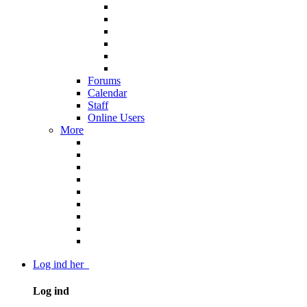
Forums
Calendar
Staff
Online Users
More
Log ind her
Log ind