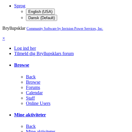
Sprog
English (USA)
Dansk (Default)
Bryllupsklar
Community Software by Invision Power Services, Inc.
×
Log ind her
Tilmeld dig Bryllupsklars forum
Browse
Back
Browse
Forums
Calendar
Staff
Online Users
Mine aktiviteter
Back
Mine aktiviteter