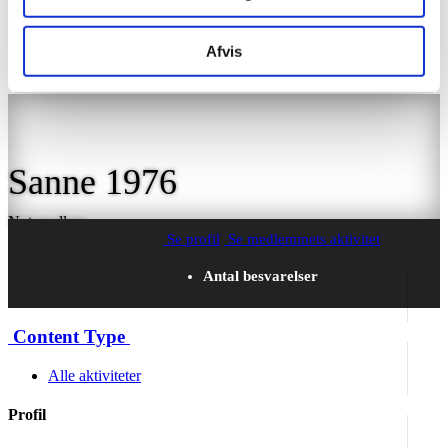
Bryllupsforum
Sanne 1976
Afvis
Sanne 1976
Nyt medlem
Se profil
Se medlemmets aktivitet
Antal besvarelser
2
Content Type
Tilmeldt
Alle aktiviteter
February 10, 2014
Profil
Sidste besøg