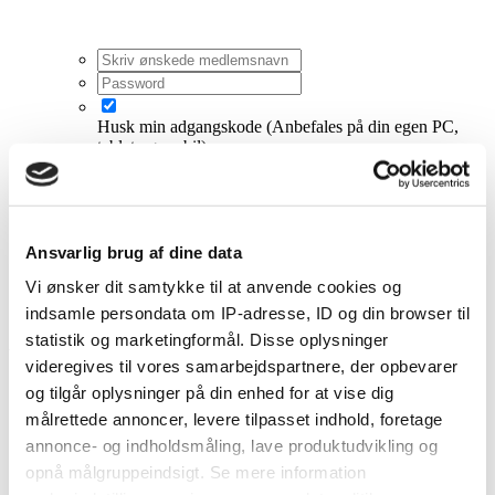
Husk min adgangskode
(Anbefales på din egen PC,
tablet og mobil)
Log ind som anonym
Log ind
Ansvarlig brug af dine data
Har du glem dit password?
Vi ønsker dit samtykke til at anvende cookies og
Tilmeld dig Bryllupsklars forum
indsamle persondata om IP-adresse, ID og din browser til
statistik og marketingformål. Disse oplysninger
Annonce ♥
videregives til vores samarbejdspartnere, der opbevarer
Bryllupsforum
og tilgår oplysninger på din enhed for at vise dig
målrettede annoncer, levere tilpasset indhold, foretage
annonce- og indholdsmåling, lave produktudvikling og
opnå målgruppeindsigt. Se mere information