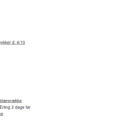
ykker d. 6/10
blærerække
Erling 2 dage før
ke