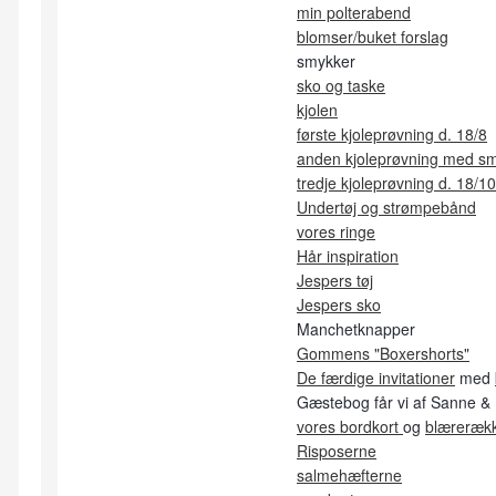
min polterabend
blomser/buket forslag
smykker
sko og taske
kjolen
første kjoleprøvning d. 18/8
anden kjoleprøvning med sm
tredje kjoleprøvning d. 18/10
Undertøj og strømpebånd
vores ringe
Hår inspiration
Jespers tøj
Jespers sko
Manchetknapper
Gommens "Boxershorts"
De færdige invitationer
med
Gæstebog får vi af Sanne & 
vores bordkort
og
blæreræk
Risposerne
salmehæfterne