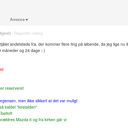
Annonce ♥
igeret) ·
Rapportér indlæg
vstjålet andetsteds fra, der kommer flere ting på løbende, da jeg lige nu 
9 måneder og 24 dage ;-)
ød
 er reserveret
rgensen, men ikke sikkert at det var muligt
å kaldet "kostalden"
beltoft
forældres Mazda 6 og fra kirken går vi