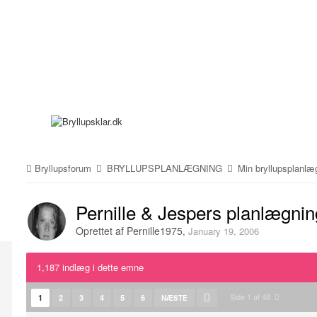
Bryllupsforum
BRYLLUPSPLANLÆGNING
Min bryllupsplanl
Pernille & Jespers planlægnin
Oprettet af
Pernille1975
,
January 19, 2006
1,187 indlæg i dette emne
Side 1 af 48
1
2
3
4
5
6
NÆSTE