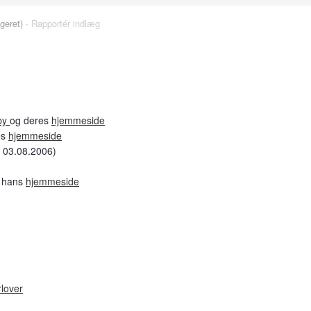
geret) ·
Rapportér indlæg
by
og deres
hjemmeside
es
hjemmeside
 03.08.2006)
 hans
hjemmeside
rlover