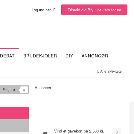
Tilmeld dig Bryllupsklars forum
Log ind her
DEBAT
BRUDEKJOLER
DIY
ANNONCØR
Alle aktiviteter
Annoncer
Følgere
5
Emner
Vind et gavekort på 2.500 kr.
0