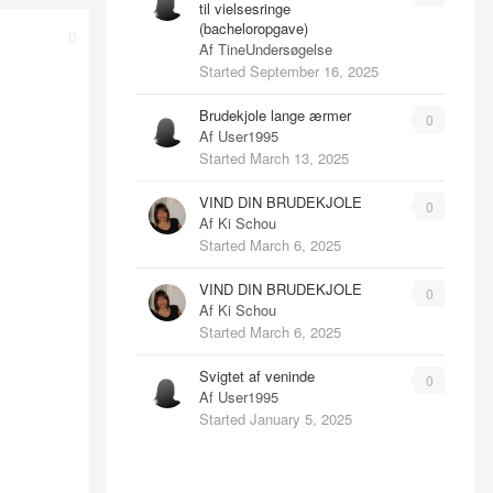
til vielsesringe
(bacheloropgave)
Af
TineUndersøgelse
Started
September 16, 2025
Brudekjole lange ærmer
0
Af
User1995
Started
March 13, 2025
VIND DIN BRUDEKJOLE
0
Af
Ki Schou
Started
March 6, 2025
VIND DIN BRUDEKJOLE
0
Af
Ki Schou
Started
March 6, 2025
Svigtet af veninde
0
Af
User1995
Started
January 5, 2025