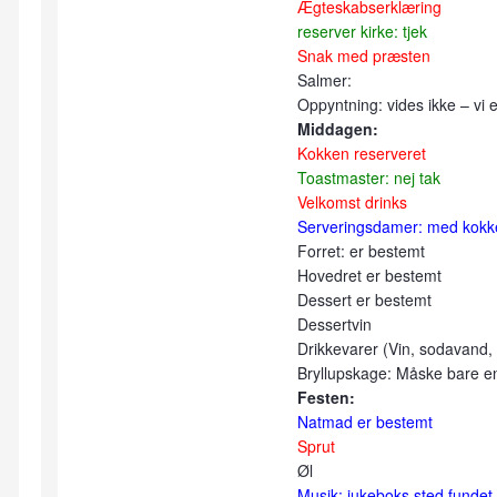
Ægteskabserklæring
reserver kirke: tjek
Snak med præsten
Salmer:
Oppyntning: vides ikke – vi 
Middagen:
Kokken reserveret
Toastmaster: nej tak
Velkomst drinks
Serveringsdamer: med kokk
Forret: er bestemt
Hovedret er bestemt
Dessert er bestemt
Dessertvin
Drikkevarer (Vin, sodavand, 
Bryllupskage: Måske bare en
Festen:
Natmad er bestemt
Sprut
Øl
Musik: jukeboks sted fundet 