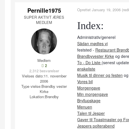
Pernille1975
Oprettet
January 19, 2006
(redi
SUPER AKTIVT ÆRES
MEDLEM
Index:
Administrativ/generel
Sådan mødtes vi
feststed -
Restaurant Brønd
Brøndbyvester Kirke
og der
Medlem
To - Do Liste
(senest update
2
ønskeliste
2,312 besvarelser
Musik til dinner og festen
og
Vielses dato:
11. november
2006
Vores bil
Type vielse:
Brøndby vester
Morgengave
Kirke
Min morgengave
Lokation:
Brøndby
Bryllupskage
Menuen
Talen til Jesper
Gaver til Toastmaster og Fo
Jespers polterabend