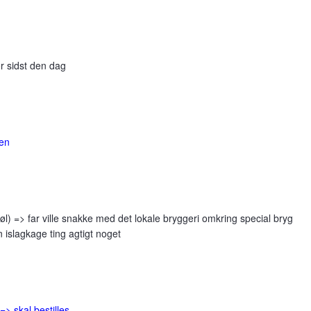
er sidst den dag
en
øl) => far ville snakke med det lokale bryggeri omkring special bryg
 islagkage ting agtigt noget
=> skal bestilles