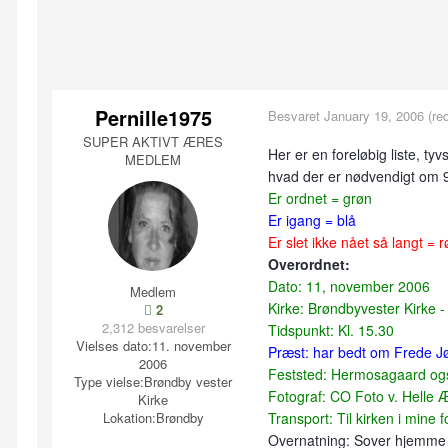
Pernille1975
Besvaret
January 19, 2006
(red
SUPER AKTIVT ÆRES
Her er en foreløbig liste, ty
MEDLEM
hvad der er nødvendigt om 
Er ordnet = grøn
Er igang = blå
Er slet ikke nået så langt = r
Overordnet:
Dato: 11, november 2006
Medlem
Kirke: Brøndbyvester Kirke -
2
2,312 besvarelser
Tidspunkt: Kl. 15.30
Vielses dato:
11. november
Præst: har bedt om Frede Jø
2006
Feststed: Hermosagaard ogs
Type vielse:
Brøndby vester
Fotograf: CO Foto v. Helle Æ
Kirke
Lokation:
Brøndby
Transport: Til kirken i mine 
Overnatning: Sover hjemme