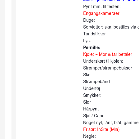
Pynt mm. til festen:
Engangskameraer
Duge:
Servietter: skal bestilles via
Tandstikker
Lys:
Pernille:
Kjole: = Mor & far betaler
Underskørt til kjolen:
Strømper/strømpebukser
Sko
Strømpebånd
Undertøj
Smykker:
Slør
Hårpynt
Sjal / Cape
Noget nyt, lånt, blåt, gammel
Frisør: InSite (Mia)
Negle: