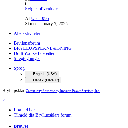
0
Svigtet af veninde
Af
User1995
Started
January 5, 2025
Alle aktiviteter
Bryllupsforum
BRYLLUPSPLANLÆGNING
Do It Yourself debatten
Stregtegninger
Sprog
English (USA)
Dansk (Default)
Bryllupsklar
Community Software by Invision Power Services, Inc.
×
Log ind her
Tilmeld dig Bryllupsklars forum
Browse