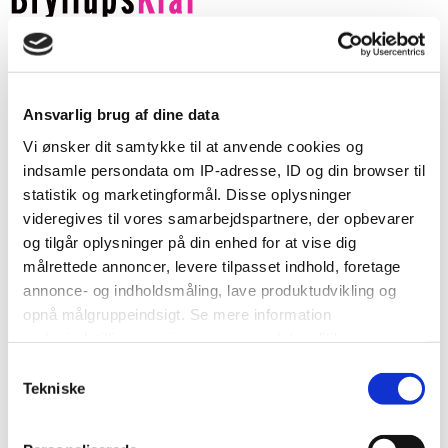
SHOP TILL YOU DROP
Artikler
Debat
Brudekjoler
Ansvarlig brug af dine data
DIY
Annoncør
Vi ønsker dit samtykke til at anvende cookies og
indsamle persondata om IP-adresse, ID og din browser til
statistik og marketingformål. Disse oplysninger
videregives til vores samarbejdspartnere, der opbevarer
Indkøb
og tilgår oplysninger på din enhed for at vise dig
Artikler
målrettede annoncer, levere tilpasset indhold, foretage
Bryllupsforum
Brudekjoler
annonce- og indholdsmåling, lave produktudvikling og
DIY
opnå målgruppeindsigt. Se mere information
Tools
under indstillinger og i vores persondatapolitik.
Annoncør
Samtykkevalg
Hvis du tillader det, vil vi også gerne:
Tekniske
Indsamle præcise oplysninger om din placering, der
Alle aktiviteter
kan være nøjagtig inden for få meter