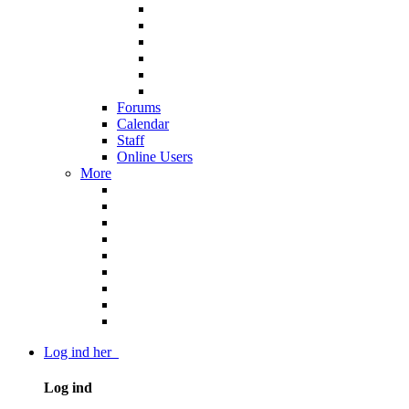
Forums
Calendar
Staff
Online Users
More
Log ind her
Log ind