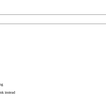
ng
ink instead