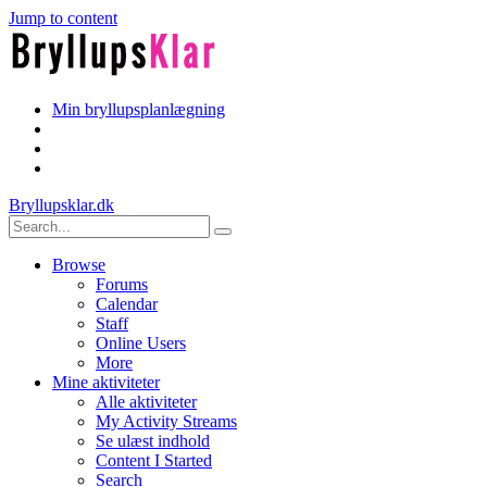
Jump to content
Min bryllupsplanlægning
Bryllupsklar.dk
Browse
Forums
Calendar
Staff
Online Users
More
Mine aktiviteter
Alle aktiviteter
My Activity Streams
Se ulæst indhold
Content I Started
Search