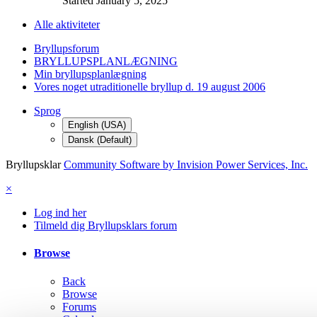
Started
January 5, 2025
Alle aktiviteter
Bryllupsforum
BRYLLUPSPLANLÆGNING
Min bryllupsplanlægning
Vores noget utraditionelle bryllup d. 19 august 2006
Sprog
English (USA)
Dansk (Default)
Bryllupsklar
Community Software by Invision Power Services, Inc.
×
Log ind her
Tilmeld dig Bryllupsklars forum
Browse
Back
Browse
Forums