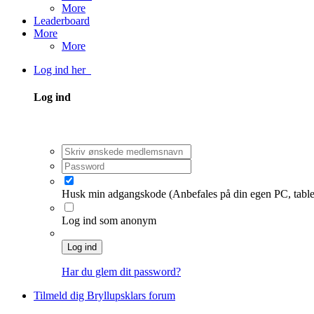
More
Leaderboard
More
More
Log ind her
Log ind
Husk min adgangskode
(Anbefales på din egen PC, table
Log ind som anonym
Log ind
Har du glem dit password?
Tilmeld dig Bryllupsklars forum