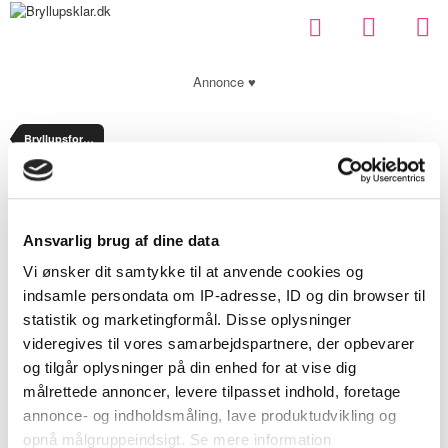
Annonce ♥
Bryllupsforberedelser
Optionally enter a message with your report.
Ansvarlig brug af dine data
Security Check
Vi ønsker dit samtykke til at anvende cookies og
indsamle persondata om IP-adresse, ID og din browser til
statistik og marketingformål. Disse oplysninger
Submit Report
videregives til vores samarbejdspartnere, der opbevarer
og tilgår oplysninger på din enhed for at vise dig
målrettede annoncer, levere tilpasset indhold, foretage
annonce- og indholdsmåling, lave produktudvikling og
opnå målgruppeindsigt. Se mere information