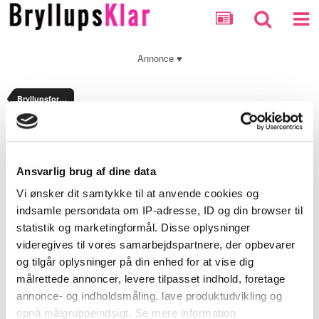
Annonce ♥
Bryllupsforberedelser
Optionally enter a message with your report.
Ansvarlig brug af dine data
Security Check
Vi ønsker dit samtykke til at anvende cookies og
indsamle persondata om IP-adresse, ID og din browser til
statistik og marketingformål. Disse oplysninger
Submit Report
videregives til vores samarbejdspartnere, der opbevarer
og tilgår oplysninger på din enhed for at vise dig
målrettede annoncer, levere tilpasset indhold, foretage
annonce- og indholdsmåling, lave produktudvikling og
opnå målgruppeindsigt. Se mere information