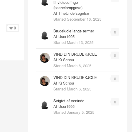
til vielsesringe
(bacheloropgave)
Af
TineUndersøgelse
Started
September 16, 2025
0
Brudekjole lange ærmer
0
Af
User1995
Started
March 13, 2025
VIND DIN BRUDEKJOLE
0
Af
Ki Schou
Started
March 6, 2025
VIND DIN BRUDEKJOLE
0
Af
Ki Schou
Started
March 6, 2025
Svigtet af veninde
0
Af
User1995
Started
January 5, 2025