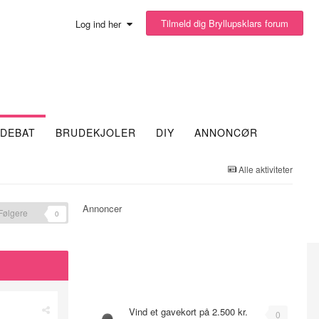
Tilmeld dig Bryllupsklars forum
Log ind her
DEBAT
BRUDEKJOLER
DIY
ANNONCØR
Alle aktiviteter
Annoncer
Følgere
0
Emner
Vind et gavekort på 2.500 kr.
0