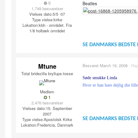
0
Beatles
1,749 besvarelser
Vielses dato:
5/5 -07
Type vielse:
kirke
Lokation:
kbh - området. Fra
1/8 holbæk området
SE DANMARKS BEDSTE 
Mtune
Besvaret
March 19, 2008
·
Rap
Total bridezilla bryllups-tosse
Søde smukke Linda
Hvor er han bare dejlig din lil
Medlem
1
2,476 besvarelser
Vielses dato:
15. September
2007
SE DANMARKS BEDSTE 
Type vielse:
Apostolsk Kirke
Lokation:
Fredericia, Danmark