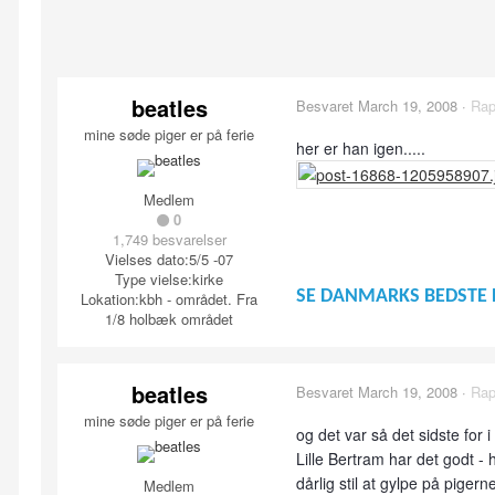
beatles
Besvaret
March 19, 2008
·
Rap
mine søde piger er på ferie
her er han igen.....
Medlem
0
1,749 besvarelser
Vielses dato:
5/5 -07
Type vielse:
kirke
SE DANMARKS BEDSTE 
Lokation:
kbh - området. Fra
1/8 holbæk området
beatles
Besvaret
March 19, 2008
·
Rap
mine søde piger er på ferie
og det var så det sidste for i
Lille Bertram har det godt - 
dårlig stil at gylpe på pigerne
Medlem