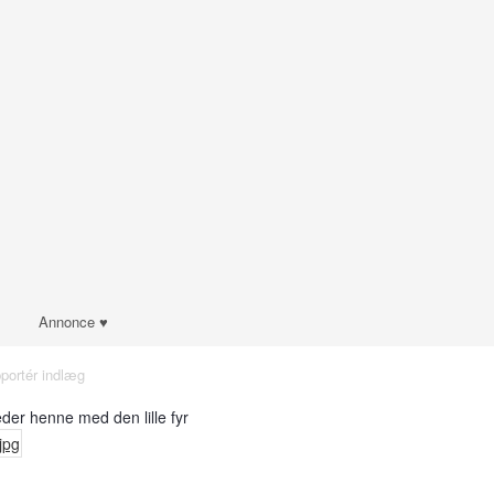
Annonce ♥
portér indlæg
der henne med den lille fyr