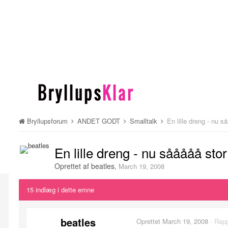
Bryllupsforum
ANDET GODT
Smalltalk
En lille dreng - nu s
En lille dreng - nu sååååå stor
Oprettet af
beatles
,
March 19, 2008
15 indlæg i dette emne
beatles
Oprettet
March 19, 2008
·
Rapp