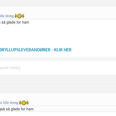
lille dreng
så så glade for ham
BRYLLUPSLEVERANDØRER - KLIK HER
portér indlæg
in lille dreng
 også så glade for ham