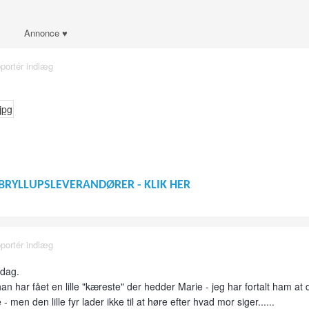
Annonce ♥
portér indlæg
BRYLLUPSLEVERANDØRER - KLIK HER
portér indlæg
 dag.
han har fået en lille "kæreste" der hedder Marie - jeg har fortalt ham at 
 - men den lille fyr lader ikke til at høre efter hvad mor siger......