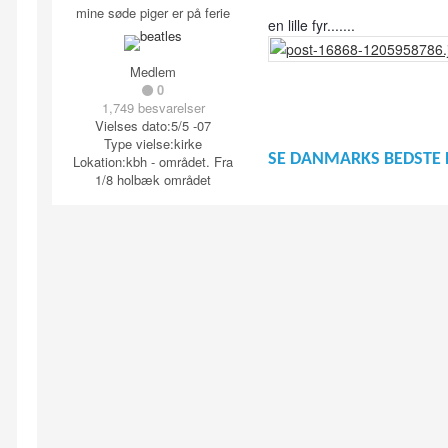
mine søde piger er på ferie
en lille fyr.......
Medlem
0
1,749 besvarelser
Vielses dato:
5/5 -07
Type vielse:
kirke
SE DANMARKS BEDSTE 
Lokation:
kbh - området. Fra
1/8 holbæk området