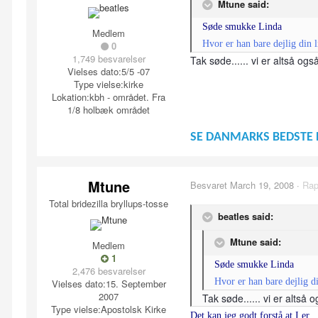
Mtune said:
Søde smukke Linda
Medlem
Hvor er han bare dejlig din 
0
1,749 besvarelser
Tak søde...... vi er altså og
Vielses dato:
5/5 -07
Type vielse:
kirke
Lokation:
kbh - området. Fra
1/8 holbæk området
SE DANMARKS BEDSTE 
Mtune
Besvaret
March 19, 2008
·
Rap
Total bridezilla bryllups-tosse
beatles said:
Mtune said:
Medlem
1
Søde smukke Linda
2,476 besvarelser
Hvor er han bare dejlig d
Vielses dato:
15. September
2007
Tak søde...... vi er altså
Type vielse:
Apostolsk Kirke
Det kan jeg godt forstå at I er