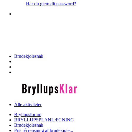
Har du glem dit password?
Tilmeld dig Bryllupsklars forum
Brudekjolesnak
Alle aktiviteter
Bryllupsforum
BRYLLUPSPLANLÆGNING
Brudekjolesnak
Pris på rensning af brudekjole...