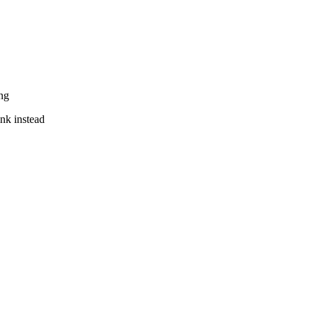
ng
ink instead