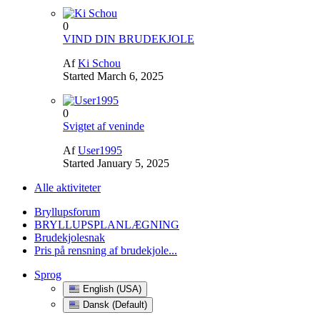
0
VIND DIN BRUDEKJOLE
Af
Ki Schou
Started
March 6, 2025
0
Svigtet af veninde
Af
User1995
Started
January 5, 2025
Alle aktiviteter
Bryllupsforum
BRYLLUPSPLANLÆGNING
Brudekjolesnak
Pris på rensning af brudekjole...
Sprog
English (USA)
Dansk (Default)