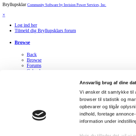
Bryllupsklar
Community Software by Invision Power Services, Inc.
×
Log ind her
Tilmeld dig Bryllupsklars forum
Browse
Back
Browse
Forums
Calendar
Staff
Online Users
Ansvarlig brug af dine da
Vi ønsker dit samtykke ti
Mine aktiviteter
browser til statistik og m
Back
opbevarer og tilgår oplysni
Mine aktiviteter
indhold, foretage annonce
Alle aktiviteter
information under indstilli
My Activity Streams
Se ulæst indhold
Content I Started
Hvis du tillader det, vil vi