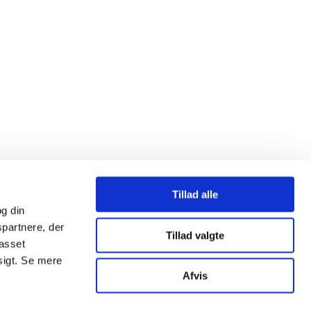
Tillad alle
g din
spartnere, der
Tillad valgte
passet
sigt. Se mere
Afvis