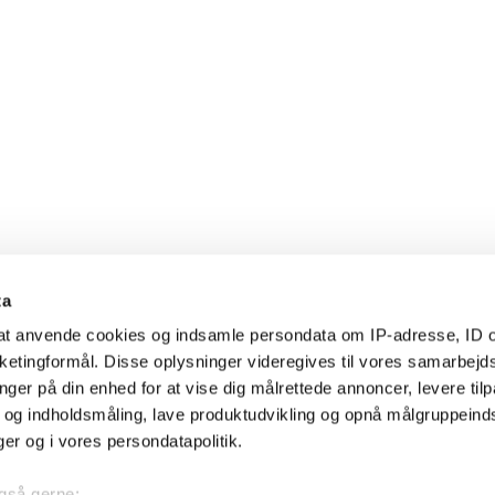
ta
l at anvende cookies og indsamle persondata om IP-adresse, ID o
arketingformål. Disse oplysninger videregives til vores samarbejd
nger på din enhed for at vise dig målrettede annoncer, levere til
- og indholdsmåling, lave produktudvikling og opnå målgruppeind
nger og i vores persondatapolitik.
 også gerne: