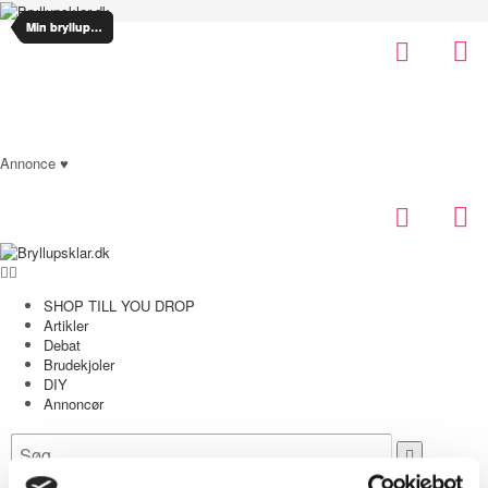
Min bryllupsplanlægning
Min bryllupsplanlægning
Bryllupsklar.dk
Annonce ♥
SHOP TILL YOU DROP
Artikler
Debat
Brudekjoler
DIY
Annoncør