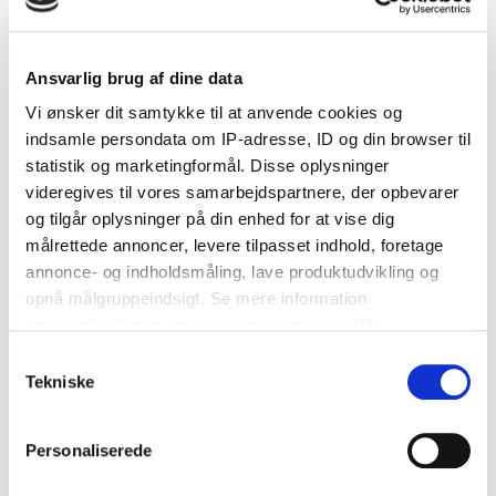
Indkøb
Artikler
Bryllupsforum
Ansvarlig brug af dine data
Brudekjoler
DIY
Vi ønsker dit samtykke til at anvende cookies og
Tools
indsamle persondata om IP-adresse, ID og din browser til
Annoncør
statistik og marketingformål. Disse oplysninger
videregives til vores samarbejdspartnere, der opbevarer
og tilgår oplysninger på din enhed for at vise dig
målrettede annoncer, levere tilpasset indhold, foretage
annonce- og indholdsmåling, lave produktudvikling og
opnå målgruppeindsigt. Se mere information
Security Check
under indstillinger og i vores persondatapolitik.
Samtykkevalg
Submit Report
Hvis du tillader det, vil vi også gerne:
Tekniske
Indsamle præcise oplysninger om din placering, der
kan være nøjagtig inden for få meter
Personaliserede
Identificere din enhed baseret på en scanning af dens
unikke karakteristika (fingerprinting)