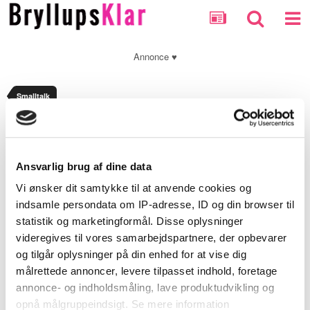
Annonce ♥
Smalltalk
Optionally enter a message with your report.
Ansvarlig brug af dine data
Security Check
Vi ønsker dit samtykke til at anvende cookies og
indsamle persondata om IP-adresse, ID og din browser til
statistik og marketingformål. Disse oplysninger
Submit Report
videregives til vores samarbejdspartnere, der opbevarer
og tilgår oplysninger på din enhed for at vise dig
målrettede annoncer, levere tilpasset indhold, foretage
annonce- og indholdsmåling, lave produktudvikling og
opnå målgruppeindsigt. Se mere information