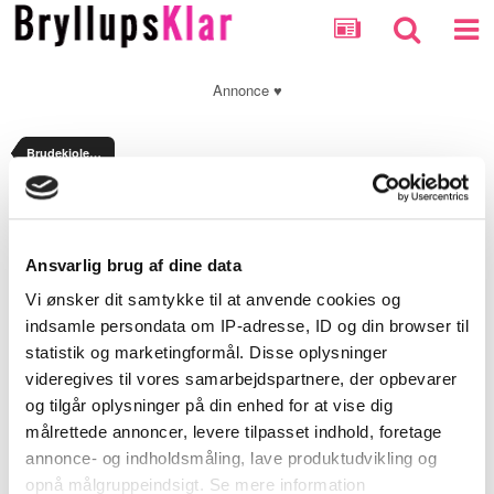
Annonce ♥
Brudekjolesnak
Optionally enter a message with your report.
Ansvarlig brug af dine data
Security Check
Vi ønsker dit samtykke til at anvende cookies og
indsamle persondata om IP-adresse, ID og din browser til
statistik og marketingformål. Disse oplysninger
Submit Report
videregives til vores samarbejdspartnere, der opbevarer
og tilgår oplysninger på din enhed for at vise dig
målrettede annoncer, levere tilpasset indhold, foretage
annonce- og indholdsmåling, lave produktudvikling og
opnå målgruppeindsigt. Se mere information