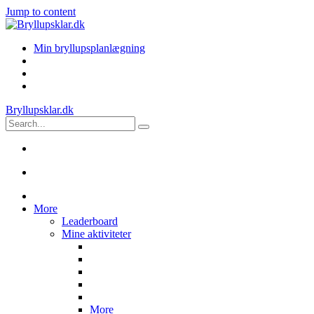
Jump to content
Min bryllupsplanlægning
Bryllupsklar.dk
More
Leaderboard
Mine aktiviteter
More