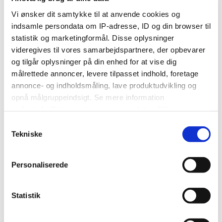
Artikler
Debat
Vi ønsker dit samtykke til at anvende cookies og
Brudekjoler
indsamle persondata om IP-adresse, ID og din browser til
DIY
statistik og marketingformål. Disse oplysninger
Annoncør
videregives til vores samarbejdspartnere, der opbevarer
og tilgår oplysninger på din enhed for at vise dig
målrettede annoncer, levere tilpasset indhold, foretage
Indkøb
annonce- og indholdsmåling, lave produktudvikling og
Artikler
opnå målgruppeindsigt. Se mere information
Bryllupsforum
under indstillinger og i vores persondatapolitik.
Brudekjoler
DIY
Samtykkevalg
Tools
Hvis du tillader det, vil vi også gerne:
Tekniske
Annoncør
Indsamle præcise oplysninger om din placering, der
kan være nøjagtig inden for få meter
Personaliserede
Identificere din enhed baseret på en scanning af dens
unikke karakteristika (fingerprinting)
Alle aktiviteter
Du kan altid trække dit samtykke tilbage eller ændre
Statistik
Bryllupsforum
indstillinger fra vores "Cookiedeklaration". Dine valg
BRYLLUPSPLANLÆGNING
anvendes på hele websitet. Vi bruger cookies til at
Min bryllupsplanlægning