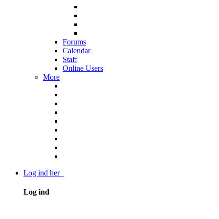
Forums
Calendar
Staff
Online Users
More
Log ind her
Log ind