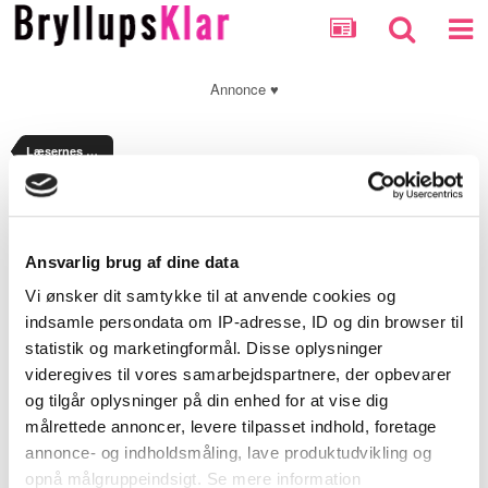
Annonce ♥
Læsernes bryllupshistorier
Optionally enter a message with your report.
Ansvarlig brug af dine data
Security Check
Vi ønsker dit samtykke til at anvende cookies og
indsamle persondata om IP-adresse, ID og din browser til
statistik og marketingformål. Disse oplysninger
Submit Report
videregives til vores samarbejdspartnere, der opbevarer
og tilgår oplysninger på din enhed for at vise dig
målrettede annoncer, levere tilpasset indhold, foretage
annonce- og indholdsmåling, lave produktudvikling og
opnå målgruppeindsigt. Se mere information