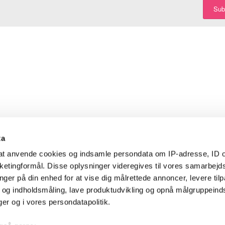
Sub
ta
l at anvende cookies og indsamle persondata om IP-adresse, ID o
arketingformål. Disse oplysninger videregives til vores samarbejd
nger på din enhed for at vise dig målrettede annoncer, levere til
- og indholdsmåling, lave produktudvikling og opnå målgruppeind
nger og i vores persondatapolitik.