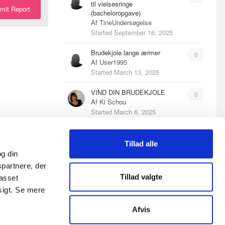
til vielsesringe
mit Report
(bacheloropgave)
Af
TineUndersøgelse
Started
September 16, 2025
Brudekjole lange ærmer
0
Af
User1995
Started
March 13, 2025
VIND DIN BRUDEKJOLE
0
Af
Ki Schou
Started
March 6, 2025
VIND DIN BRUDEKJOLE
0
Af
Ki Schou
Tillad alle
Started
March 6, 2025
g din
spartnere, der
Svigtet af veninde
0
Tillad valgte
passet
Af
User1995
sigt. Se mere
Started
January 5, 2025
Afvis