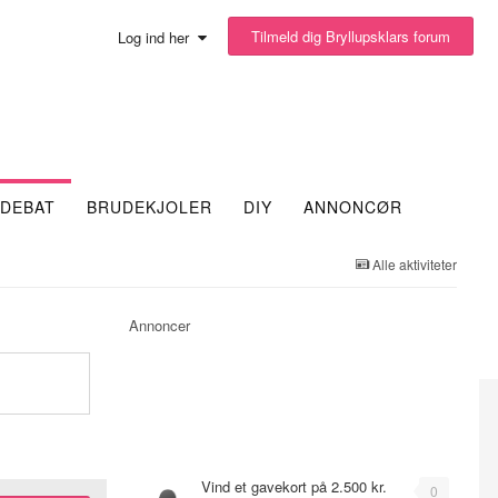
Tilmeld dig Bryllupsklars forum
Log ind her
DEBAT
BRUDEKJOLER
DIY
ANNONCØR
Alle aktiviteter
Annoncer
Emner
Vind et gavekort på 2.500 kr.
0