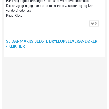
Har I nogle gode erfaringer? - det skel være over internettet.
Det er vigtigt at jeg kan sætte tekst ind div. steder, og jeg kan
vende billeder osv.
Knus Rikke
0
SE DANMARKS BEDSTE BRYLLUPSLEVERANDØRER
- KLIK HER