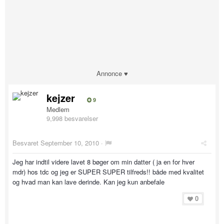
Annonce ♥
kejzer
9
Medlem
9,998 besvarelser
Besvaret
September 10, 2010
·
Jeg har indtil videre lavet 8 bøger om min datter ( ja en for hver
mdr) hos tdc og jeg er SUPER SUPER tilfreds!! både med kvalitet
og hvad man kan lave derinde. Kan jeg kun anbefale
0