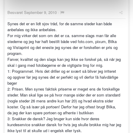
Besvaret
September 9, 2010
·
Synes det er en lidt sjov tråd, for de samme steder kan både
anbefales og ikke anbefales.
For mig virker det som om det er ca. samme slags man får alle
stederne og jeg har haft bestilt både ved foto.com, pixum, Bilka
og Vistaprint og det eneste jeg synes der er forskellen er pris og
program.
Farver, kvalitet og den slags kan jeg ikke se forskel på, så når jeg
skal i gang med fotobøgerne er de vigtigste ting for mig.
1: Programmet. Hvis det driller og er svært så bliver jeg irriteret
og opgiver før jeg synes det er perfekt og vil derfor få halvdårlige
bøger
2: Prisen. Men synes faktisk priserne er meget ens de forskellige
steder. Man skal lige se på hvor mange sider der er som standard
(nogle steder 26 mens andre kun har 20) og hvad ekstra sider
koster. Og så især på portoen! Derfor har jeg oftest brugt Bilka,
da jeg der kan spare portoen og afhente i butikken
3: Snakker de dansk? Jeg bruger kun side hvor deres
kundeservice snakker dansk for hvis jeg skulle brokke mig har jeg
ikke lyst til at skulle ud i engelsk eller tysk.