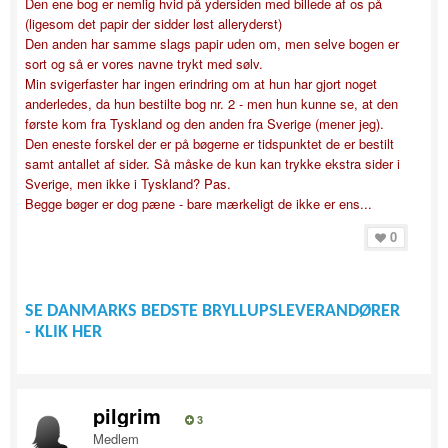
Den ene bog er nemlig hvid på ydersiden med billede af os på
(ligesom det papir der sidder løst alleryderst)
Den anden har samme slags papir uden om, men selve bogen er
sort og så er vores navne trykt med sølv.
Min svigerfaster har ingen erindring om at hun har gjort noget
anderledes, da hun bestilte bog nr. 2 - men hun kunne se, at den
første kom fra Tyskland og den anden fra Sverige (mener jeg).
Den eneste forskel der er på bøgerne er tidspunktet de er bestilt
samt antallet af sider. Så måske de kun kan trykke ekstra sider i
Sverige, men ikke i Tyskland? Pas.
Begge bøger er dog pæne - bare mærkeligt de ikke er ens...
0
SE DANMARKS BEDSTE BRYLLUPSLEVERANDØRER
- KLIK HER
pilgrim
3
Medlem