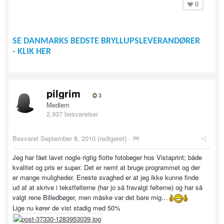
0
SE DANMARKS BEDSTE BRYLLUPSLEVERANDØRER
- KLIK HER
pilgrim
3
Medlem
2,937 besvarelser
Besvaret
September 8, 2010
(redigeret) ·
Jeg har fået lavet nogle rigtig flotte fotobøger hos Vistaprint; både
kvalitet og pris er super. Det er nemt at bruge programmet og der
er mange muligheder. Eneste svaghed er at jeg ikke kunne finde
ud af at skrive i tekstfelterne (har jo så fravalgt felterne) og har så
valgt rene Billedbøger, men måske var det bare mig...
Lige nu kører de vist stadig med 50%