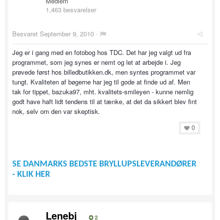
Medlem
1,463 besvarelser
Besvaret
September 9, 2010
·
Jeg er i gang med en fotobog hos TDC. Det har jeg valgt ud fra
programmet, som jeg synes er nemt og let at arbejde i. Jeg
prøvede først hos billedbutikken.dk, men syntes programmet var
tungt. Kvaliteten af bøgerne har jeg til gode at finde ud af. Men
tak for tippet, bazuka97, mht. kvalitets-smileyen - kunne nemlig
godt have haft lidt tendens til at tænke, at det da sikkert blev fint
nok, selv om den var skeptisk.
0
SE DANMARKS BEDSTE BRYLLUPSLEVERANDØRER
- KLIK HER
Lenebj
2