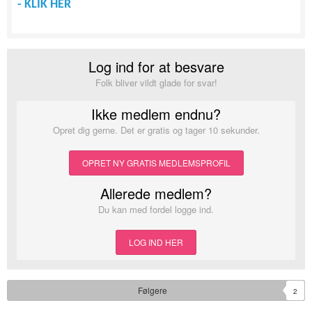
- KLIK HER
Log ind for at besvare
Folk bliver vildt glade for svar!
Ikke medlem endnu?
Opret dig gerne. Det er gratis og tager 10 sekunder.
OPRET NY GRATIS MEDLEMSPROFIL
Allerede medlem?
Du kan med fordel logge ind.
LOG IND HER
Følgere
2