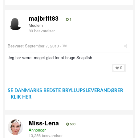
majbritt83
1
Medlem
89 besvarelser
Besvaret
September 7, 2010
·
Jeg har været meget glad for at bruge Snapfish
0
SE DANMARKS BEDSTE BRYLLUPSLEVERANDØRER
- KLIK HER
Miss-Lena
500
Annoncør
13,256 besvarelser