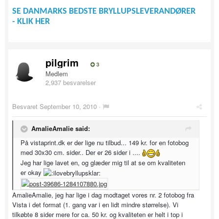
SE DANMARKS BEDSTE BRYLLUPSLEVERANDØRER
- KLIK HER
pilgrim
3
Medlem
2,937 besvarelser
Besvaret
September 10, 2010
·
AmalieAmalie said:
På vistaprint.dk er der lige nu tilbud... 149 kr. for en fotobog
med 30x30 cm. sider.. Der er 26 sider i ....
Jeg har lige lavet en, og glæder mig til at se om kvaliteten
er okay
AmalieAmalie, jeg har lige i dag modtaget vores nr. 2 fotobog fra
Vista i det format (1. gang var i en lidt mindre størrelse). Vi
tilkøbte 8 sider mere for ca. 50 kr. og kvaliteten er helt i top i