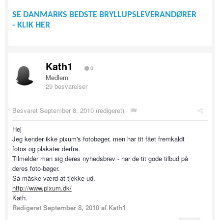
SE DANMARKS BEDSTE BRYLLUPSLEVERANDØRER
- KLIK HER
Kath1
0
Medlem
29 besvarelser
Besvaret
September 8, 2010
(redigeret) ·
Hej
Jeg kender ikke pixum's fotobøger, men har tit fået fremkaldt
fotos og plakater derfra.
Tilmelder man sig deres nyhedsbrev - har de tit gode tilbud på
deres foto-bøger.
Så måske værd at tjekke ud.
http://www.pixum.dk/
Kath.
Redigeret
September 8, 2010
af Kath1