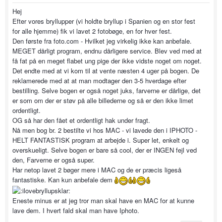
Hej
Efter vores bryllupper (vi holdte bryllup i Spanien og en stor fest
for alle hjemme) fik vi lavet 2 fotobøge, en for hver fest.
Den første fra foto.com - Hvilket jeg virkelig ikke kan anbefale.
MEGET dårligt program, endnu dårligere service. Blev ved med at
få fat på en meget flabet ung pige der ikke vidste noget om noget.
Det endte med at vi kom til at vente næsten 4 uger på bogen. De
reklamerede med at at man modtager den 3-5 hverdage efter
bestilling. Selve bogen er også noget juks, farverne er dårlige, det
er som om der er støv på alle billederne og så er den ikke limet
ordentligt.
OG så har den fået et ordentligt hak under fragt.
Nå men bog br. 2 bestilte vi hos MAC - vi lavede den i IPHOTO -
HELT FANTASTISK program at arbejde i. Super let, enkelt og
overskueligt. Selve bogen er bare så cool, der er INGEN fejl ved
den, Farverne er også super.
Har netop lavet 2 bøger mere i MAC og de er præcis ligeså
fantastiske. Kan kun anbefale dem
Eneste minus er at jeg tror man skal have en MAC for at kunne
lave dem. I hvert fald skal man have Iphoto.