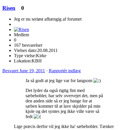
Risen
0
Jeg er nu seriøst afhængig af forumet
Medlem
0
167 besvarelser
Vielses dato:
20.08.2011
Type vielse:
Kirke
Lokation:
KBH
Besvaret
June 19, 2011
·
Rapportér indlæg
Ja så godt at jeg lige var for langsom
Det lyder da også rigtig fint med
sæbebobler, har selv overvejet det, men på
den anden side så er jeg bange for at
sæben kommer til at lave skjolder på min
kjole og det syntes jeg ikke ville være så
fedt
Lige præcis derfor vil jeg ikke ha' sæbebobler. Tænker