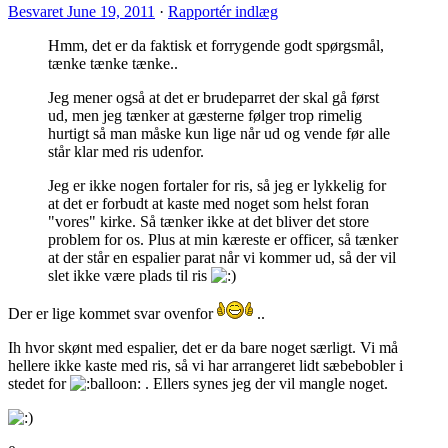
Besvaret
June 19, 2011
·
Rapportér indlæg
Hmm, det er da faktisk et forrygende godt spørgsmål,
tænke tænke tænke..
Jeg mener også at det er brudeparret der skal gå først
ud, men jeg tænker at gæsterne følger trop rimelig
hurtigt så man måske kun lige når ud og vende før alle
står klar med ris udenfor.
Jeg er ikke nogen fortaler for ris, så jeg er lykkelig for
at det er forbudt at kaste med noget som helst foran
"vores" kirke. Så tænker ikke at det bliver det store
problem for os. Plus at min kæreste er officer, så tænker
at der står en espalier parat når vi kommer ud, så der vil
slet ikke være plads til ris
Der er lige kommet svar ovenfor
..
Ih hvor skønt med espalier, det er da bare noget særligt. Vi må
hellere ikke kaste med ris, så vi har arrangeret lidt sæbebobler i
stedet for
. Ellers synes jeg der vil mangle noget.