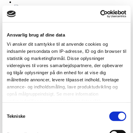
Medlem
5
382 besvarelser
Vielses dato:
02.06.2012
Type vielse:
Frederiksberg Slotskirke
Ansvarlig brug af dine data
Lokation:
Sørup Herregård
Vi ønsker dit samtykke til at anvende cookies og
Besvaret
June 19, 2011
·
Rapportér indlæg
indsamle persondata om IP-adresse, ID og din browser til
statistik og marketingformål. Disse oplysninger
Ja så godt at jeg lige var for langsom
videregives til vores samarbejdspartnere, der opbevarer
Det lyder da også rigtig fint med sæbebobler, har selv overvejet det,
og tilgår oplysninger på din enhed for at vise dig
men på den anden side så er jeg bange for at sæben kommer til at
målrettede annoncer, levere tilpasset indhold, foretage
lave skjolder på min kjole og det syntes jeg ikke ville være så fedt
annonce- og indholdsmåling, lave produktudvikling og
opnå målgruppeindsigt. Se mere information
0
under indstillinger og i vores persondatapolitik.
Samtykkevalg
Hvis du tillader det, vil vi også gerne:
Tekniske
Indsamle præcise oplysninger om din placering, der
SE DANMARKS BEDSTE BRYLLUPSLEVERANDØRER - KLIK
kan være nøjagtig inden for få meter
HER