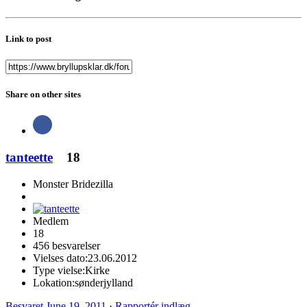
Link to post
Share on other sites
tanteette
18
Monster Bridezilla
Medlem
18
456 besvarelser
Vielses dato:
23.06.2012
Type vielse:
Kirke
Lokation:
sønderjylland
Besvaret
June 19, 2011
·
Rapportér indlæg