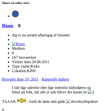
Share on other sites
Risen
0
Jeg er nu seriøst afhængig af forumet
Medlem
0
167 besvarelser
Vielses dato:
20.08.2011
Type vielse:
Kirke
Lokation:
KBH
Besvaret
June 19, 2011
·
Rapportér indlæg
I står lige udenfor eller lige indenfor kirkedøren og
hilser på folk, når alle er ude bliver der kastet ris
TAAAK
- fordi du løste min gåde
0