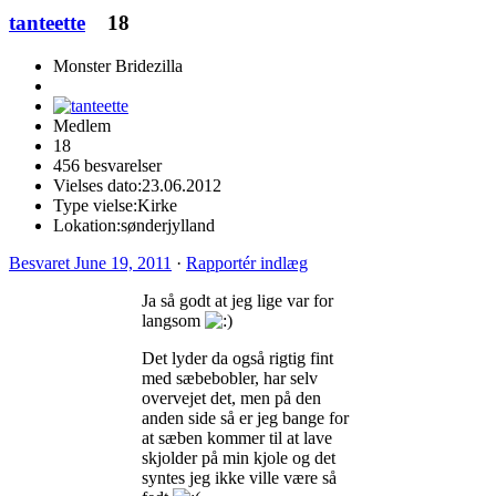
tanteette
18
Monster Bridezilla
Medlem
18
456 besvarelser
Vielses dato:
23.06.2012
Type vielse:
Kirke
Lokation:
sønderjylland
Besvaret
June 19, 2011
·
Rapportér indlæg
Ja så godt at jeg lige var for
langsom
Det lyder da også rigtig fint
med sæbebobler, har selv
overvejet det, men på den
anden side så er jeg bange for
at sæben kommer til at lave
skjolder på min kjole og det
syntes jeg ikke ville være så