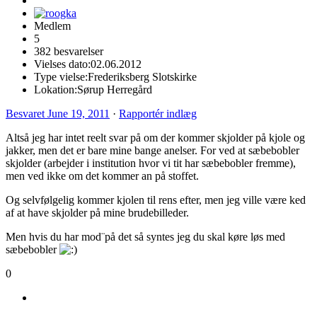
Medlem
5
382 besvarelser
Vielses dato:
02.06.2012
Type vielse:
Frederiksberg Slotskirke
Lokation:
Sørup Herregård
Besvaret
June 19, 2011
·
Rapportér indlæg
Altså jeg har intet reelt svar på om der kommer skjolder på kjole og
jakker, men det er bare mine bange anelser. For ved at sæbebobler
skjolder (arbejder i institution hvor vi tit har sæbebobler fremme),
men ved ikke om det kommer an på stoffet.
Og selvfølgelig kommer kjolen til rens efter, men jeg ville være ked
af at have skjolder på mine brudebilleder.
Men hvis du har mod¨på det så syntes jeg du skal køre løs med
sæbebobler
0