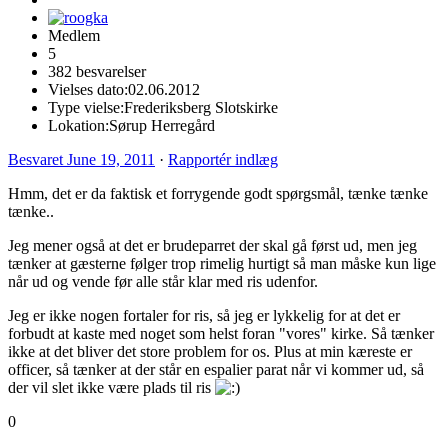
Medlem
5
382 besvarelser
Vielses dato:
02.06.2012
Type vielse:
Frederiksberg Slotskirke
Lokation:
Sørup Herregård
Besvaret
June 19, 2011
·
Rapportér indlæg
Hmm, det er da faktisk et forrygende godt spørgsmål, tænke tænke
tænke..
Jeg mener også at det er brudeparret der skal gå først ud, men jeg
tænker at gæsterne følger trop rimelig hurtigt så man måske kun lige
når ud og vende før alle står klar med ris udenfor.
Jeg er ikke nogen fortaler for ris, så jeg er lykkelig for at det er
forbudt at kaste med noget som helst foran "vores" kirke. Så tænker
ikke at det bliver det store problem for os. Plus at min kæreste er
officer, så tænker at der står en espalier parat når vi kommer ud, så
der vil slet ikke være plads til ris
0