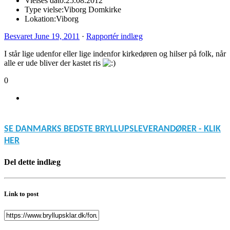
Vielses dato:
25.08.2012
Type vielse:
Viborg Domkirke
Lokation:
Viborg
Besvaret
June 19, 2011
·
Rapportér indlæg
I står lige udenfor eller lige indenfor kirkedøren og hilser på folk, når
alle er ude bliver der kastet ris
0
SE DANMARKS BEDSTE BRYLLUPSLEVERANDØRER - KLIK
HER
Del dette indlæg
Link to post