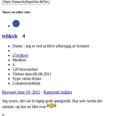
Share on other sites
tvbkvb
4
Damn - jeg er ved at blive afhængig af forumet
Medlem
4
120 besvarelser
Vielses dato:
06.08.2011
Type vielse:
Kirke
Lokation:
holbæk
Besvaret
June 19, 2011
·
Rapportér indlæg
Jeg synes, det var et rigtig godt spørgsmål. Har selv tænkt det
samme, og har nu fået svar
0