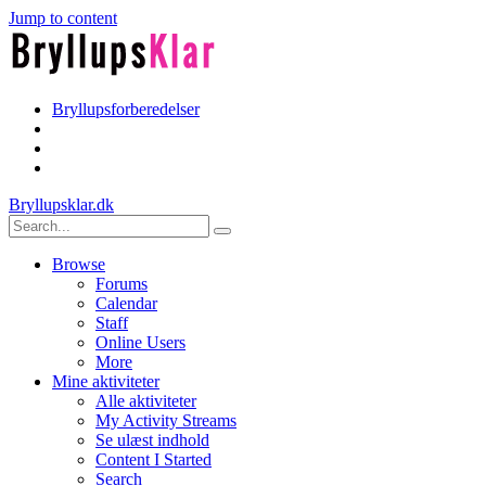
Jump to content
Bryllupsforberedelser
Bryllupsklar.dk
Browse
Forums
Calendar
Staff
Online Users
More
Mine aktiviteter
Alle aktiviteter
My Activity Streams
Se ulæst indhold
Content I Started
Search