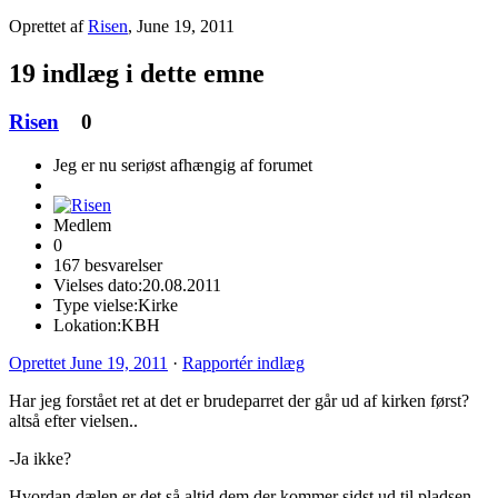
Oprettet af
Risen
,
June 19, 2011
19 indlæg i dette emne
Risen
0
Jeg er nu seriøst afhængig af forumet
Medlem
0
167 besvarelser
Vielses dato:
20.08.2011
Type vielse:
Kirke
Lokation:
KBH
Oprettet
June 19, 2011
·
Rapportér indlæg
Har jeg forstået ret at det er brudeparret der går ud af kirken først?
altså efter vielsen..
-Ja ikke?
Hvordan dælen er det så altid dem der kommer sidst ud til pladsen