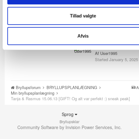
Af
Ki Schou
Started
March 6, 2025
Tillad valgte
VIND DIN BRUDEKJOLE
Af
Ki Schou
Started
March 6, 2025
Afvis
Svigtet af veninde
Af
User1995
Started
January 5, 2025
Bryllupsforum
BRYLLUPSPLANLÆGNING
A
Min bryllupsplanlægning
Tanja & Rasmus 15.06.13 [GIFT! Og alt var perfekt :) sneak peak]
Sprog
Bryllupsklar
Community Software by Invision Power Services, Inc.