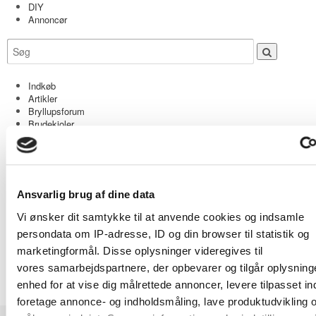
DIY
Annoncør
Indkøb
Artikler
Bryllupsforum
Brudekjoler
DIY
Tools
Annoncør
Ansvarlig brug af dine data
Vi ønsker dit samtykke til at anvende cookies og indsamle
Bryllupsforum
BRYLLUPSPLANLÆGNING
A
persondata om IP-adresse, ID og din browser til statistik og
Min bryllupsplanlægning
marketingformål. Disse oplysninger videregives til
Tanja & Rasmus 15.06.13 [GIFT! Og alt var perfekt :) sneak peak]
vores samarbejdspartnere, der opbevarer og tilgår oplysning
enhed for at vise dig målrettede annoncer, levere tilpasset in
Annoncer
foretage annonce- og indholdsmåling, lave produktudvikling 