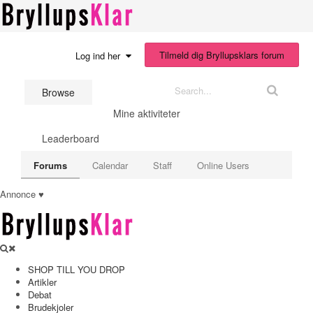
Bryllupsklar.dk
Tilmeld dig Bryllupsklars forum
Log ind her
Browse
Mine aktiviteter
Leaderboard
Forums
Calendar
Staff
Online Users
Annonce ♥
SHOP TILL YOU DROP
Artikler
Debat
Brudekjoler