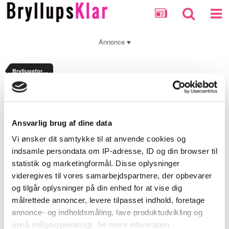
Annonce ♥
Bryllupsforberedelser
Optionally enter a message with your report.
Ansvarlig brug af dine data
Security Check
Vi ønsker dit samtykke til at anvende cookies og
indsamle persondata om IP-adresse, ID og din browser til
statistik og marketingformål. Disse oplysninger
Submit Report
videregives til vores samarbejdspartnere, der opbevarer
og tilgår oplysninger på din enhed for at vise dig
målrettede annoncer, levere tilpasset indhold, foretage
annonce- og indholdsmåling, lave produktudvikling og
opnå målgruppeindsigt. Se mere information