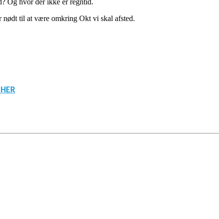
d? Og hvor der ikke er regntid.
 nødt til at være omkring Okt vi skal afsted.
 HER