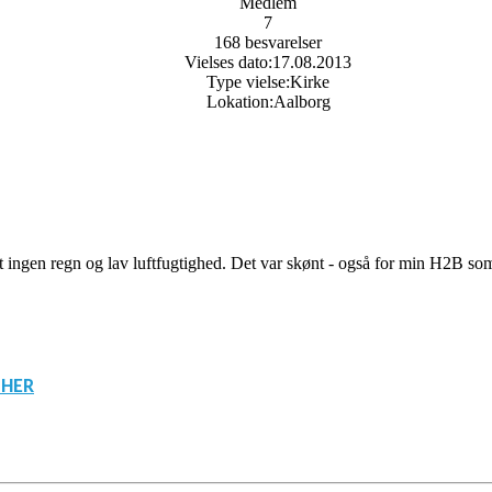
Medlem
7
168 besvarelser
Vielses dato:
17.08.2013
Type vielse:
Kirke
Lokation:
Aalborg
set ingen regn og lav luftfugtighed. Det var skønt - også for min H2B so
 HER