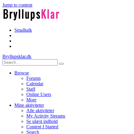
Jump to content
Smalltalk
Bryllupsklar.dk
Browse
Forums
Calendar
Staff
Online Users
More
Mine aktiviteter
Alle aktiviteter
My Activity Streams
Se ulæst indhold
Content I Started
Search