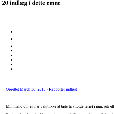
20 indlæg i dette emne
Oprettet
March 30, 2013
·
Rapportér indlæg
Min mand og jeg har valgt ikke at tage fri (holde ferie) i juni, juli e