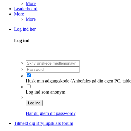
More
Leaderboard
More
More
Log ind her
Log ind
Husk min adgangskode
(Anbefales på din egen PC, table
Log ind som anonym
Log ind
Har du glem dit password?
Tilmeld dig Bryllupsklars forum