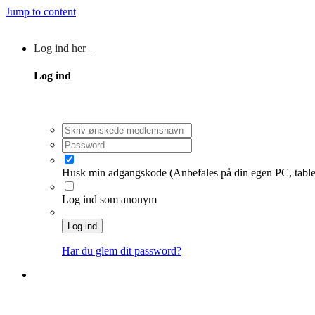
Jump to content
Log ind her
Log ind
Husk min adgangskode
(Anbefales på din egen PC, table
Log ind som anonym
Log ind
Har du glem dit password?
Tilmeld dig Bryllupsklars forum