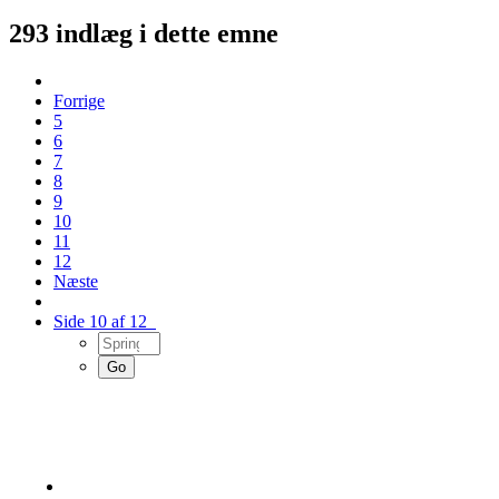
293 indlæg i dette emne
Forrige
5
6
7
8
9
10
11
12
Næste
Side 10 af 12