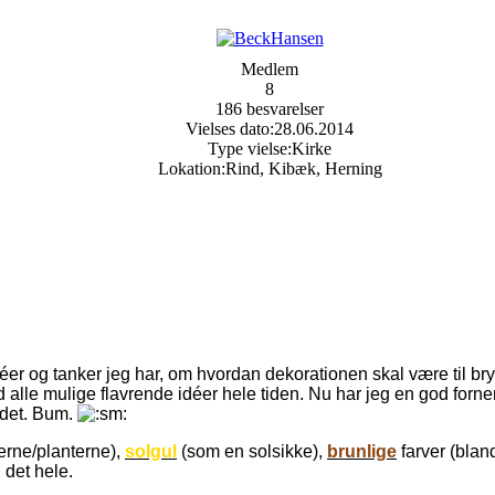
Medlem
8
186 besvarelser
Vielses dato:
28.06.2014
Type vielse:
Kirke
Lokation:
Rind, Kibæk, Herning
er og tanker jeg har, om hvordan dekorationen skal være til bryllu
d alle mulige flavrende idéer hele tiden. Nu har jeg en god for
å det. Bum.
erne/planterne),
solgul
(som en solsikke),
brunlige
farver (blan
det hele.