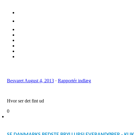
Besvaret
August 4, 2013
·
Rapportér indlæg
Hvor ser det fint ud
0
SE DANMARKS BEDSTE BRYLLUPSLEVERANDØRER - KLIK