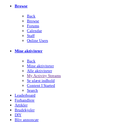
Browse
Back
Browse
Forums
Calendar
Staff
Online Users
Mine aktiviteter
Back
Mine aktiviteter
Alle aktiviteter
My Activity Streams
Se ulæst indhold
Content I Started
Search
Leaderboard
Forhandlere
Artikler
Brudekjoler
DIY
Bliv annoncør