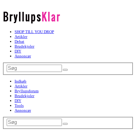
SHOP TILL YOU DROP
Artikler
Debat
Brudekjoler
DIY
Annoncør
Indkøb
Artikler
Bryllupsforum
Brudekjoler
DIY
Tools
Annoncør