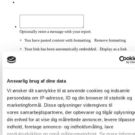
Optionally enter a message with your report.
×
You have pasted content with formatting.
Remove formatting
×
Your link has been automatically embedded.
Display as a link
instead
×
Your previous content has been restored.
Clear editor
Loading...
×
Ansvarlig brug af dine data
Desktop
Tablet
Vi ønsker dit samtykke til at anvende cookies og indsamle
Phone
Security Check
persondata om IP-adresse, ID og din browser til statistik og
marketingformål. Disse oplysninger videregives til
vores samarbejdspartnere, der opbevarer og tilgår oplysning
Submit Report
din enhed for at vise dig målrettede annoncer, levere tilpasse
indhold, foretage annonce- og indholdsmåling, lave
produktudvikling og opnå målgruppeindsigt. Se mere informa