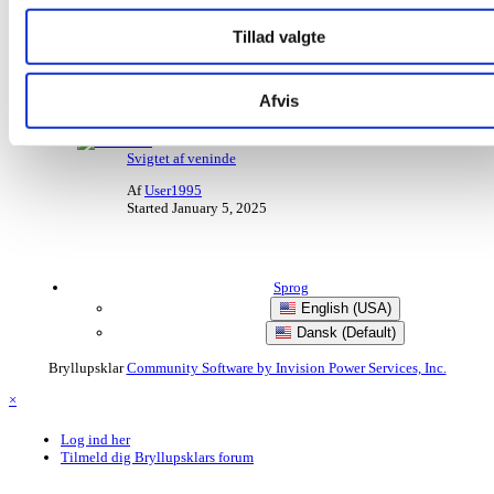
0
Tillad valgte
VIND DIN BRUDEKJOLE
Af
Ki Schou
Started
March 6, 2025
Afvis
0
Svigtet af veninde
Af
User1995
Started
January 5, 2025
Sprog
English (USA)
Dansk (Default)
Bryllupsklar
Community Software by Invision Power Services, Inc.
×
Log ind her
Tilmeld dig Bryllupsklars forum