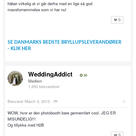
håber virkelig at vi går derfra med en lige så god
mavefornemmelse som vi har nu!
0
SE DANMARKS BEDSTE BRYLLUPSLEVERANDØRER
- KLIK HER
WeddingAddict
30
Medlem
1,650 besvarelser
Besvaret
March 4, 2015
·
WOW, hvor er den photobooth bare gennemført cool. JEG ER
MISUNDELIG!!!
Og tillykke med H2B
0