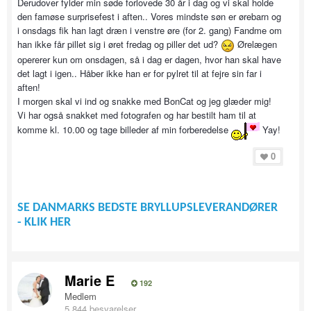
Derudover fylder min søde forlovede 30 år i dag og vi skal holde
den famøse surprisefest i aften.. Vores mindste søn er ørebarn og
i onsdags fik han lagt dræn i venstre øre (for 2. gang) Fandme om
han ikke får pillet sig i øret fredag og piller det ud?
Ørelægen
opererer kun om onsdagen, så i dag er dagen, hvor han skal have
det lagt i igen.. Håber ikke han er for pylret til at fejre sin far i
aften!
I morgen skal vi ind og snakke med BonCat og jeg glæder mig!
Vi har også snakket med fotografen og har bestilt ham til at
komme kl. 10.00 og tage billeder af min forberedelse
Yay!
0
SE DANMARKS BEDSTE BRYLLUPSLEVERANDØRER
- KLIK HER
Marie E
192
Medlem
5,844 besvarelser