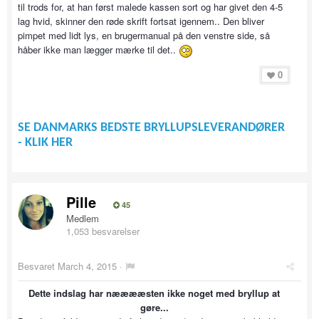
til trods for, at han først malede kassen sort og har givet den 4-5
lag hvid, skinner den røde skrift fortsat igennem.. Den bliver
pimpet med lidt lys, en brugermanual på den venstre side, så
håber ikke man lægger mærke til det..
0
SE DANMARKS BEDSTE BRYLLUPSLEVERANDØRER
- KLIK HER
Pille
45
Medlem
1,053 besvarelser
Besvaret
March 4, 2015
·
Dette indslag har nææææsten ikke noget med bryllup at
gøre...