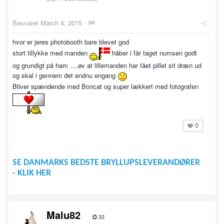
Besvaret
March 4, 2015
·
hvor er jeres photobooth bare blevet god
stort tillykke med manden
håber i får taget numsen godt
og grundigt på ham ....øv at lillemanden har fået pillet sit dræn ud
og skal i gennem det endnu engang
Bliver spændende med Boncat og super lækkert med fotografen
0
SE DANMARKS BEDSTE BRYLLUPSLEVERANDØRER
- KLIK HER
Malu82
32