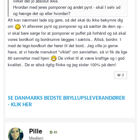
virker det jo absolut ikke.
Hvordan med jeres pomponer og andet pynt - skal I selv ud
og hænge det op eller hvordan?
Alt kan nærmest lade sig gøre, så det skal du ikke bekymre dig
om
Vi afleverer pynt og pomponer og så sætter de dem op -
vi skal bare sørge for at pomponer er puffet på forhånd og så skal
vores bordkort og bordnumre lægges i sætvis.. Altså, bordnr. 1
med de lego-bordkort der hører til det bord.. Jeg ville jo gerne
have, at vi havde menukort "viklet" om servietten, så vi fik da lige
60 servietter med hjem
De virker til at være kraftige og i god
kvalitet.. De er altså rigtig flinke og jeg stoler 100% på dem!
0
SE DANMARKS BEDSTE BRYLLUPSLEVERANDØRER
- KLIK HER
Pille
45
Medlem