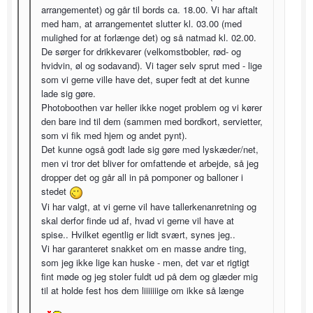
arrangementet) og går til bords ca. 18.00. Vi har aftalt
med ham, at arrangementet slutter kl. 03.00 (med
mulighed for at forlænge det) og så natmad kl. 02.00.
De sørger for drikkevarer (velkomstbobler, rød- og
hvidvin, øl og sodavand). Vi tager selv sprut med - lige
som vi gerne ville have det, super fedt at det kunne
lade sig gøre.
Photoboothen var heller ikke noget problem og vi kører
den bare ind til dem (sammen med bordkort, servietter,
som vi fik med hjem og andet pynt).
Det kunne også godt lade sig gøre med lyskæder/net,
men vi tror det bliver for omfattende et arbejde, så jeg
dropper det og går all in på pomponer og balloner i
stedet
Vi har valgt, at vi gerne vil have tallerkenanretning og
skal derfor finde ud af, hvad vi gerne vil have at
spise.. Hvilket egentlig er lidt svært, synes jeg..
Vi har garanteret snakket om en masse andre ting,
som jeg ikke lige kan huske - men, det var et rigtigt
fint møde og jeg stoler fuldt ud på dem og glæder mig
til at holde fest hos dem liiiiiiige om ikke så længe