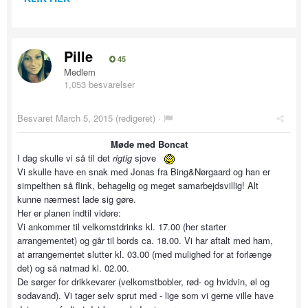
Pille
45
Medlem
1,053 besvarelser
Besvaret
March 5, 2015
(redigeret) ·
Møde med Boncat
I dag skulle vi så til det
rigtig
sjove
Vi skulle have en snak med Jonas fra Bing&Nørgaard og han er
simpelthen så flink, behagelig og meget samarbejdsvillig! Alt
kunne nærmest lade sig gøre.
Her er planen indtil videre:
Vi ankommer til velkomstdrinks kl. 17.00 (her starter
arrangementet) og går til bords ca. 18.00. Vi har aftalt med ham,
at arrangementet slutter kl. 03.00 (med mulighed for at forlænge
det) og så natmad kl. 02.00.
De sørger for drikkevarer (velkomstbobler, rød- og hvidvin, øl og
sodavand). Vi tager selv sprut med - lige som vi gerne ville have