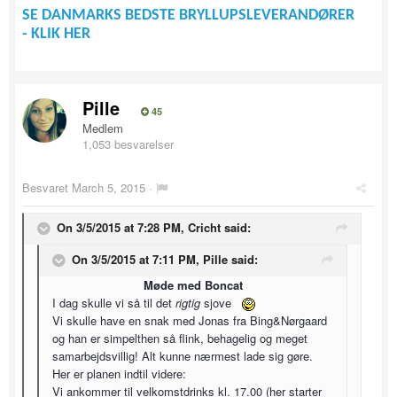
SE DANMARKS BEDSTE BRYLLUPSLEVERANDØRER
- KLIK HER
Pille
45
Medlem
1,053 besvarelser
Besvaret
March 5, 2015
·
On 3/5/2015 at 7:28 PM, Cricht said:
On 3/5/2015 at 7:11 PM, Pille said:
Møde med Boncat
I dag skulle vi så til det
rigtig
sjove
Vi skulle have en snak med Jonas fra Bing&Nørgaard
og han er simpelthen så flink, behagelig og meget
samarbejdsvillig! Alt kunne nærmest lade sig gøre.
Her er planen indtil videre:
Vi ankommer til velkomstdrinks kl. 17.00 (her starter