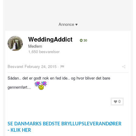
Annonce ♥
WeddingAddict
30
Medlem
1,650 besvarelser
Besvaret
February 24, 2015
·
Sådan.. det er godt nok en fed ide.. og hvor bliver det bare
gennemført...
0
SE DANMARKS BEDSTE BRYLLUPSLEVERANDØRER
- KLIK HER