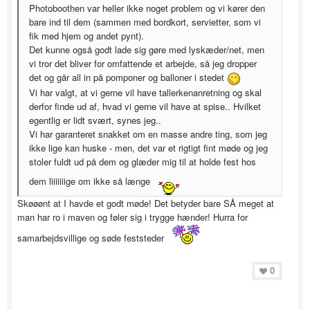
Photoboothen var heller ikke noget problem og vi kører den
bare ind til dem (sammen med bordkort, servietter, som vi
fik med hjem og andet pynt).
Det kunne også godt lade sig gøre med lyskæder/net, men
vi tror det bliver for omfattende et arbejde, så jeg dropper
det og går all in på pomponer og balloner i stedet
Vi har valgt, at vi gerne vil have tallerkenanretning og skal
derfor finde ud af, hvad vi gerne vil have at spise.. Hvilket
egentlig er lidt svært, synes jeg..
Vi har garanteret snakket om en masse andre ting, som jeg
ikke lige kan huske - men, det var et rigtigt fint møde og jeg
stoler fuldt ud på dem og glæder mig til at holde fest hos
dem liiiiiiige om ikke så længe
Skøøønt at I havde et godt møde! Det betyder bare SÅ meget at
man har ro i maven og føler sig i trygge hænder! Hurra for
samarbejdsvillige og søde feststeder
0