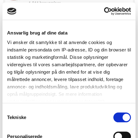
1,044 besvarelser
Besvaret
March 4, 2015
·
For pokker Pille, den handyman har gjort det super godt
Ansvarlig brug af dine data
Skulle lige til at sætte et link ind til en rød knap (jeg selv skal
bruge til vores, regner jeg med) Men så så jeg jo lige i havde
Vi ønsker dit samtykke til at anvende cookies og
fundet en. Vist for længe siden jeg har været herinde.
indsamle persondata om IP-adresse, ID og din browser til
statistik og marketingformål. Disse oplysninger
0
videregives til vores samarbejdspartnere, der opbevarer
og tilgår oplysninger på din enhed for at vise dig
målrettede annoncer, levere tilpasset indhold, foretage
SE DANMARKS BEDSTE BRYLLUPSLEVERANDØRER
annonce- og indholdsmåling, lave produktudvikling og
- KLIK HER
opnå målgruppeindsigt. Se mere information
under indstillinger og i vores persondatapolitik.
Samtykkevalg
Pille
45
Hvis du tillader det, vil vi også gerne:
Tekniske
Medlem
Indsamle præcise oplysninger om din placering, der
1,053 besvarelser
kan være nøjagtig inden for få meter
Personaliserede