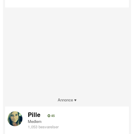
Annonce ♥
Pille
45
Medlem
1,053 besvarelser