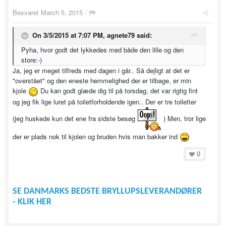
Besvaret
March 5, 2015
·
On 3/5/2015 at 7:07 PM, agnete79 said:
Pyha, hvor godt det lykkedes med både den lille og den
store:-)
Ja, jeg er meget tilfreds med dagen i går.. Så dejligt at det er
"overstået" og den eneste hemmelighed der er tilbage, er min
kjole
Du kan godt glæde dig til på torsdag, det var rigtig fint
og jeg fik lige luret på toiletforholdende igen.. Der er tre toiletter
(jeg huskede kun det ene fra sidste besøg
) Men, tror lige
der er plads nok til kjolen og bruden hvis man bakker ind
0
SE DANMARKS BEDSTE BRYLLUPSLEVERANDØRER
- KLIK HER