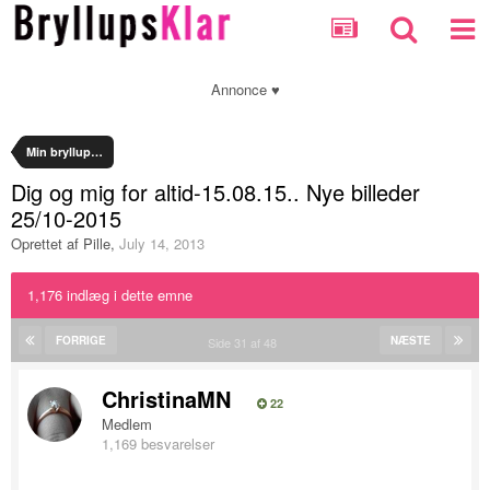
Annonce ♥
Min bryllupsplanlægning
Dig og mig for altid-15.08.15.. Nye billeder
25/10-2015
Oprettet af
Pille
,
July 14, 2013
1,176 indlæg i dette emne
FORRIGE
NÆSTE
Side 31 af 48
ChristinaMN
22
Medlem
1,169 besvarelser