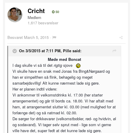
Cricht
50
Medlem
1,617 besvarelser
Besvaret
March 5, 2015
·
On 3/5/2015 at 7:11 PM, Pille said:
Møde med Boncat
I dag skulle vi så til det
rigtig
sjove
Vi skulle have en snak med Jonas fra Bing&Nørgaard og
han er simpelthen så flink, behagelig og meget
samarbejdsvillig! Alt kunne nærmest lade sig gøre.
Her er planen indtil videre:
Vi ankommer til velkomstdrinks kl. 17.00 (her starter
arrangementet) og går til bords ca. 18.00. Vi har aftalt med
ham, at arrangementet slutter kl. 03.00 (med mulighed for at
forlænge det) og så natmad kl. 02.00.
De sørger for drikkevarer (velkomstbobler, rød- og hvidvin, øl
og sodavand). Vi tager selv sprut med - lige som vi gerne
ville have det, super fedt at det kunne lade sig gøre.