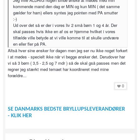
Jeg ville ALDRIG nogen sinde ønske at mødes med min
kommende mand den dag er MIN og kun MIN ( det samme
gælder for ham) ellers syntes jeg pointen med PA smutter
:-)
Ud over det så er der i vores liv 2 små børn 1 og 4 år. Der
skal passes hvis ikke en af os er hjemme hvilket i vores
tilfælde ville betyde at vi ville komme til at skulle undvære
en eller fler på PA.
Altså hver sine ønsker for dagen men jeg ser nu ikke noget forkert
i at mødes - specielt ikke når vi begge ønsker det. Derudover har
vi så 3 børn ( 3,5 - 2,5 og 7 mdr ) så de skal gså passes men det
regner jeg stærkt med temaet har koordineret med mine
forældre...
0
SE DANMARKS BEDSTE BRYLLUPSLEVERANDØRER
- KLIK HER