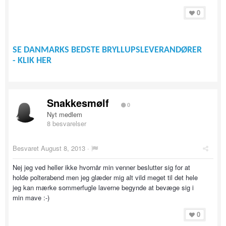
0
SE DANMARKS BEDSTE BRYLLUPSLEVERANDØRER
- KLIK HER
Snakkesmølf
0
Nyt medlem
8 besvarelser
Besvaret
August 8, 2013
·
Nej jeg ved heller ikke hvornår min venner beslutter sig for at
holde polterabend men jeg glæder mig alt vild meget til det hele
jeg kan mærke sommerfugle laverne begynde at bevæge sig i
min mave :-)
0