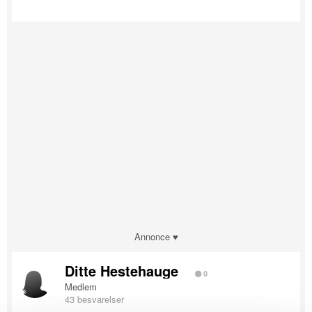
Annonce ♥
Ditte Hestehauge
0
Medlem
43 besvarelser