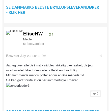
SE DANMARKS BEDSTE BRYLLUPSLEVERANDØRER
- KLIK HER
EliseHW
5
Medlem
51 besvarelser
Besvaret
July 23, 2013
·
Ja, jeg blev allerde i maj - så blev virkelig overrasket, da jeg
overhovedet ikke forventede polterabend så tidligt.
Min kommende mands polter er om en lille måneds tid..
Så kan godt forstå at du har sommerfugle i maven
0