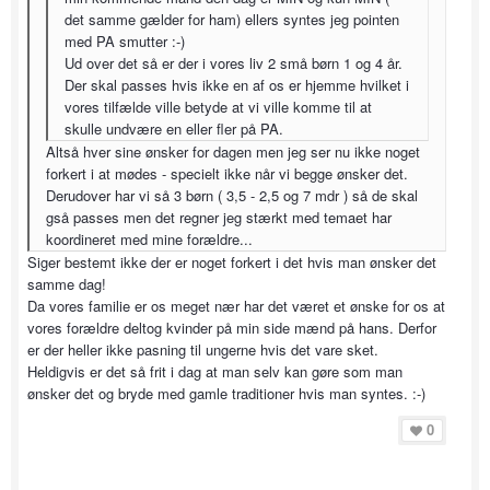
det samme gælder for ham) ellers syntes jeg pointen
med PA smutter :-)
Ud over det så er der i vores liv 2 små børn 1 og 4 år.
Der skal passes hvis ikke en af os er hjemme hvilket i
vores tilfælde ville betyde at vi ville komme til at
skulle undvære en eller fler på PA.
Altså hver sine ønsker for dagen men jeg ser nu ikke noget
forkert i at mødes - specielt ikke når vi begge ønsker det.
Derudover har vi så 3 børn ( 3,5 - 2,5 og 7 mdr ) så de skal
gså passes men det regner jeg stærkt med temaet har
koordineret med mine forældre...
Siger bestemt ikke der er noget forkert i det hvis man ønsker det
samme dag!
Da vores familie er os meget nær har det været et ønske for os at
vores forældre deltog kvinder på min side mænd på hans. Derfor
er der heller ikke pasning til ungerne hvis det vare sket.
Heldigvis er det så frit i dag at man selv kan gøre som man
ønsker det og bryde med gamle traditioner hvis man syntes. :-)
0