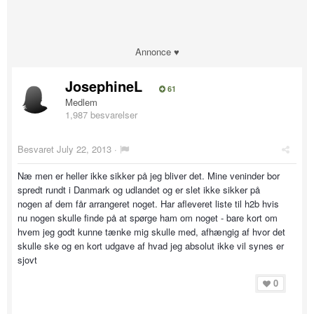
Annonce ♥
JosephineL
61
Medlem
1,987 besvarelser
Besvaret
July 22, 2013
·
Næ men er heller ikke sikker på jeg bliver det. Mine veninder bor
spredt rundt i Danmark og udlandet og er slet ikke sikker på
nogen af dem får arrangeret noget. Har afleveret liste til h2b hvis
nu nogen skulle finde på at spørge ham om noget - bare kort om
hvem jeg godt kunne tænke mig skulle med, afhængig af hvor det
skulle ske og en kort udgave af hvad jeg absolut ikke vil synes er
sjovt
0