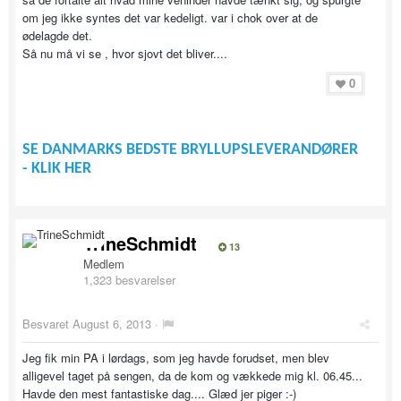
om jeg ikke syntes det var kedeligt. var i chok over at de
ødelagde det.
Så nu må vi se , hvor sjovt det bliver....
0
SE DANMARKS BEDSTE BRYLLUPSLEVERANDØRER
- KLIK HER
TrineSchmidt
13
Medlem
1,323 besvarelser
Besvaret
August 6, 2013
·
Jeg fik min PA i lørdags, som jeg havde forudset, men blev
alligevel taget på sengen, da de kom og vækkede mig kl. 06.45...
Havde den mest fantastiske dag.... Glæd jer piger :-)