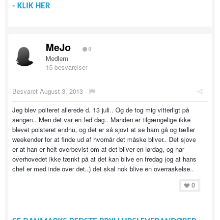
- KLIK HER
MeJo
0
Medlem
15 besvarelser
Besvaret
August 3, 2013
·
Jeg blev polteret allerede d. 13 juli.. Og de tog mig vitterligt på
sengen.. Men det var en fed dag.. Manden er tilgængelige ikke
blevet polsteret endnu, og det er så sjovt at se ham gå og tæller
weekender for at finde ud af hvornår det måske bliver.. Det sjove
er at han er helt overbevist om at det bliver en lørdag, og har
overhovedet ikke tænkt på at det kan blive en fredag (og at hans
chef er med inde over det..) det skal nok blive en overraskelse..
0