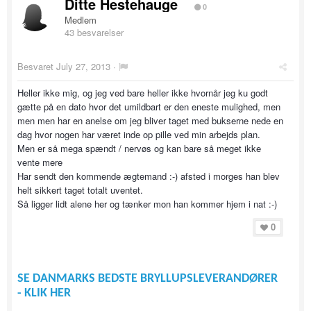
Ditte Hestehauge
0
Medlem
43 besvarelser
Besvaret
July 27, 2013
·
Heller ikke mig, og jeg ved bare heller ikke hvornår jeg ku godt
gætte på en dato hvor det umildbart er den eneste mulighed, men
men men har en anelse om jeg bliver taget med bukserne nede en
dag hvor nogen har været inde op pille ved min arbejds plan.
Men er så mega spændt / nervøs og kan bare så meget ikke
vente mere
Har sendt den kommende ægtemand :-) afsted i morges han blev
helt sikkert taget totalt uventet.
Så ligger lidt alene her og tænker mon han kommer hjem i nat :-)
0
SE DANMARKS BEDSTE BRYLLUPSLEVERANDØRER
- KLIK HER