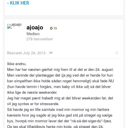
- KLIK HER
ajoajo
15
Medlem
278 besvarelser
Besvaret
July 24, 2013
·
Ikke endnu.
Men har har næsten gættet mig frem til at det er den 24. august.
Men veninde der planlægger det (ja jeg ved det er hende for hun
kan simpelthen ikke holde sådan noget hemmeligt) skal føde NU
(hun havde termin i forgårs, men baby vil ikke ud) så det bliver
ikke lige de næste weekender.
Jeg har meget pænt frabedt mig at det bliver weekenden før, det
vil jeg syntes er for stressende.
Så havde jeg en lille samtale med min mormor og min fætters
kæreste hvor jeg sagde at jeg ikke gad stå på strøget og sælge
kys, hvorpå min mormor laver det der "nå-så-det-siger-du"-fjæs.
Og jeg skal tilfældigvis hente min kjole, på strøget den 24.