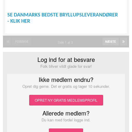
SE DANMARKS BEDSTE BRYLLUPSLEVERANDØRER
- KLIK HER
FORRIGE
NÆSTE
Side 1 af 3
Log ind for at besvare
Folk bliver vildt glade for svar!
Ikke medlem endnu?
Opret dig gerne. Det er gratis og tager 10 sekunder.
OPRET NY GRATIS MEDLEMSPROFIL
Allerede medlem?
Du kan med fordel logge ind.