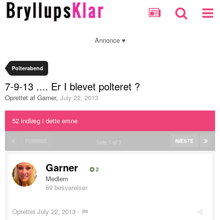
Annonce ♥
Polterabend
7-9-13 .... Er I blevet polteret ?
Oprettet af
Garner
,
July 22, 2013
52 indlæg i dette emne
FORRIGE
NÆSTE
Side 1 af 3
Garner
2
Medlem
69 besvarelser
Oprettet
July 22, 2013
·