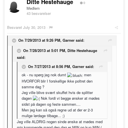
Ditte Hestehauge
0
Medlem
43 besvarelser
Besvaret
July 30, 2013
·
On 7/29/2013 at 9:26 PM, Garner said:
On 7/28/2013 at 5:01 PM, Ditte Hestehauge
said:
On 7/27/2013 at 8:56 PM, Garner said:
ok - nu spørg jeg nok dumt
men
HVORFOR blir I forskellige ikke poltret den
samme dag ?
Jeg ville blive svært skuffet hvis de splitter
dagen
Nok fordi vi begge ønsker at mødes
sidst på dagen og feste sammen....
Men jeg kan så også regne ud at der er 2-3
mulige lørdage tilbage... ;)
Jeg ville ALDRIG nogen sinde ønske at mødes med
min kommende mand den dag er MIN og kun MIN (