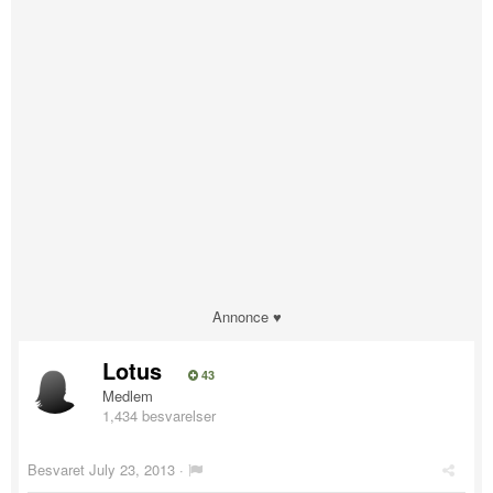
Annonce ♥
Lotus
43
Medlem
1,434 besvarelser
Besvaret
July 23, 2013
·