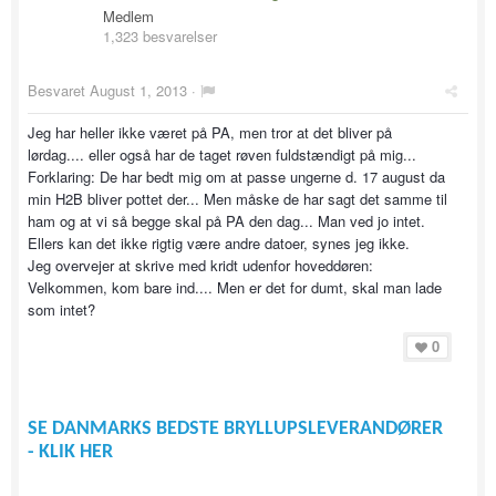
Medlem
1,323 besvarelser
Besvaret
August 1, 2013
·
Jeg har heller ikke været på PA, men tror at det bliver på
lørdag.... eller også har de taget røven fuldstændigt på mig...
Forklaring: De har bedt mig om at passe ungerne d. 17 august da
min H2B bliver pottet der... Men måske de har sagt det samme til
ham og at vi så begge skal på PA den dag... Man ved jo intet.
Ellers kan det ikke rigtig være andre datoer, synes jeg ikke.
Jeg overvejer at skrive med kridt udenfor hoveddøren:
Velkommen, kom bare ind.... Men er det for dumt, skal man lade
som intet?
0
SE DANMARKS BEDSTE BRYLLUPSLEVERANDØRER
- KLIK HER