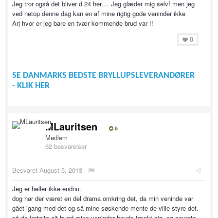
Jeg tror også det bliver d 24 her.... Jeg glæder mig selvf men jeg
ved netop denne dag kan en af mine rigtig gode veninder ikke
Arj hvor er jeg bare en tvær kommende brud var !!
0
SE DANMARKS BEDSTE BRYLLUPSLEVERANDØRER
- KLIK HER
MLauritsen
6
Medlem
62 besvarelser
Besvaret
August 5, 2013
·
Jeg er heller ikke endnu.
dog har der været en del drama omkring det, da min veninde var
gået igang med det og så mine søskende mente de ville styre det.
så de fortalte alt hvad mine veninder havde tænkt sig, og spurgte