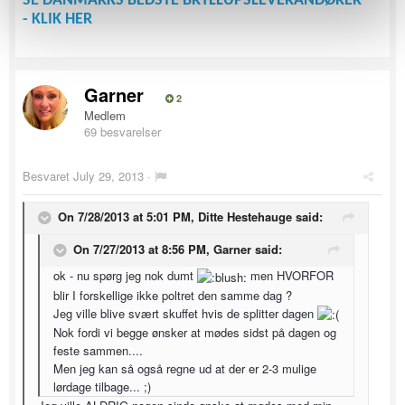
SE DANMARKS BEDSTE BRYLLUPSLEVERANDØRER
- KLIK HER
Garner
2
Medlem
69 besvarelser
Besvaret
July 29, 2013
·
On 7/28/2013 at 5:01 PM, Ditte Hestehauge said:
On 7/27/2013 at 8:56 PM, Garner said:
ok - nu spørg jeg nok dumt
men HVORFOR
blir I forskellige ikke poltret den samme dag ?
Jeg ville blive svært skuffet hvis de splitter dagen
Nok fordi vi begge ønsker at mødes sidst på dagen og
feste sammen....
Men jeg kan så også regne ud at der er 2-3 mulige
lørdage tilbage... ;)