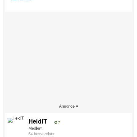
Annonce ♥
HeidiT
7
Medlem
64 besvarelser