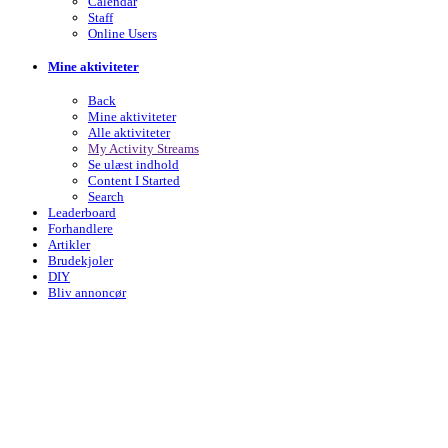
Calendar
Staff
Online Users
Mine aktiviteter
Back
Mine aktiviteter
Alle aktiviteter
My Activity Streams
Se ulæst indhold
Content I Started
Search
Leaderboard
Forhandlere
Artikler
Brudekjoler
DIY
Bliv annoncør