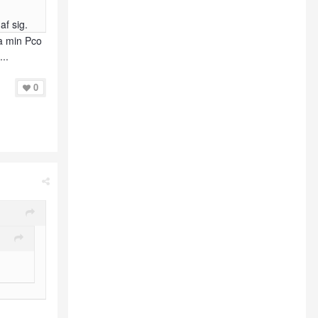
af sig.
ga min Pco
..
0