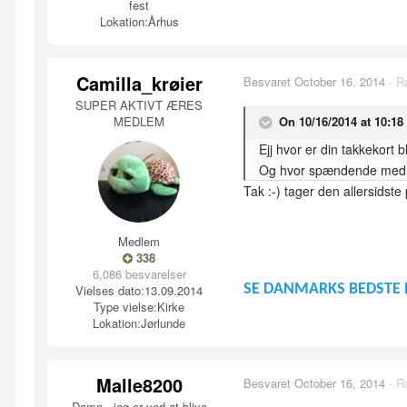
fest
Lokation:
Århus
Camilla_krøier
Besvaret
October 16, 2014
·
R
SUPER AKTIVT ÆRES
MEDLEM
On 10/16/2014 at 10:18
Ejj hvor er din takkekort b
Og hvor spændende med pro
Tak :-) tager den allersidste
Medlem
338
6,086 besvarelser
SE DANMARKS BEDSTE 
Vielses dato:
13.09.2014
Type vielse:
Kirke
Lokation:
Jørlunde
Malle8200
Besvaret
October 16, 2014
·
R
Damn - jeg er ved at blive