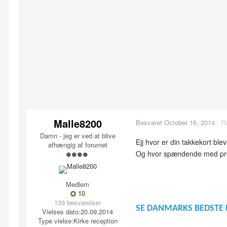
Malle8200
Besvaret
October 16, 2014
·
R
Damn - jeg er ved at blive
Ejj hvor er din takkekort blev
afhængig af forumet
Og hvor spændende med projek
Medlem
10
139 besvarelser
SE DANMARKS BEDSTE 
Vielses dato:
20.09.2014
Type vielse:
Kirke reception