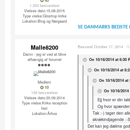
45
1,053 besvarelser
Vielses dato:
15.08.2015
Type vielse:
Glostrup kirke
Lokation:
Bing og Nørgaard
SE DANMARKS BEDSTE 
Malle8200
Besvaret
October 17, 2014
·
R
Damn - jeg er ved at blive
afhængig af forumet
On 10/16/2014 at 6:30 
On 10/16/2014 at 6:
On 10/16/2014 at 
Medlem
10
On 10/16/2014 
139 besvarelser
Vielses dato:
20.09.2014
Ejj hvor er din ta
Type vielse:
Kirke reception
Og hvor spændende
fest
Tak :-) tager den all
Lokation:
Århus
skrækindjagende :-
Det kan jeg dælme god