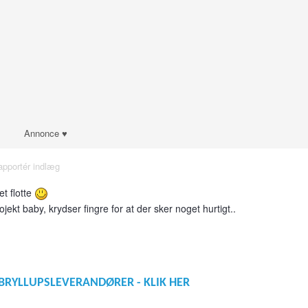
Annonce ♥
apportér indlæg
et flotte
t baby, krydser fingre for at der sker noget hurtigt..
BRYLLUPSLEVERANDØRER - KLIK HER