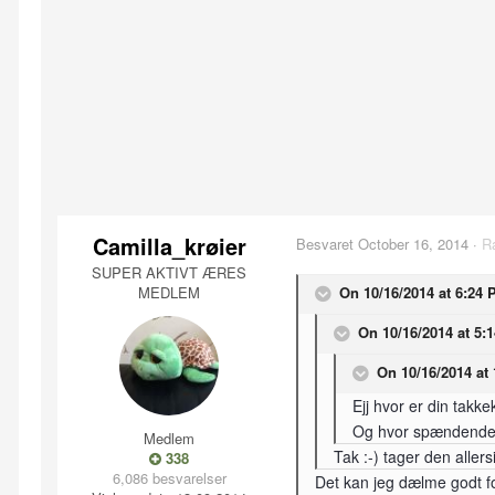
Camilla_krøier
Besvaret
October 16, 2014
·
R
SUPER AKTIVT ÆRES
MEDLEM
On 10/16/2014 at 6:24 
On 10/16/2014 at 5:
On 10/16/2014 at 
Ejj hvor er din takke
Og hvor spændende me
Medlem
Tak :-) tager den aller
338
6,086 besvarelser
Det kan jeg dælme godt f