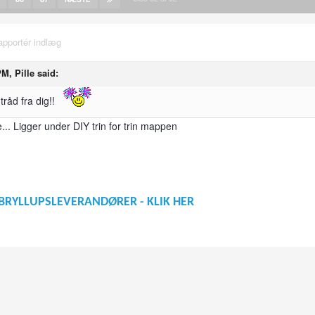
apportér indlæg
M, Pille said:
tråd fra dig!!
e... Ligger under DIY trin for trin mappen
BRYLLUPSLEVERANDØRER - KLIK HER