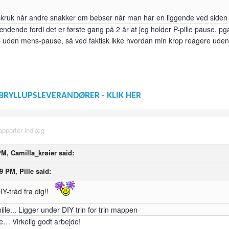
 skruk når andre snakker om bebser når man har en liggende ved siden 
ændende fordi det er første gang på 2 år at jeg holder P-pille pause, p
p uden mens-pause, så ved faktisk ikke hvordan min krop reagere uden.
BRYLLUPSLEVERANDØRER - KLIK HER
apportér indlæg
PM, Camilla_krøier said:
9 PM, Pille said:
IY-tråd fra dig!!
ille... Ligger under DIY trin for trin mappen
ere… Virkelig godt arbejde!