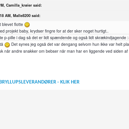
PM, Camilla_krøier said:
:18 AM, Malle8200 said:
t blevet flotte
projekt baby, krydser fingre for at der sker noget hurtigt..
ste p-pille i dag så det er lidt spændende og også lidt skrækindjagende :
stå
Det synes jeg også det var dengang selvom hun ikke var helt plan
kruk når andre snakker om bebser når man har en liggende ved siden af 
BRYLLUPSLEVERANDØRER - KLIK HER