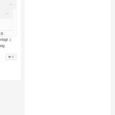
-S
lagt ;)
sig.
0