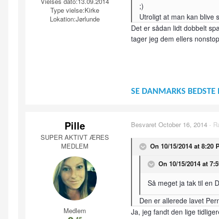
Vielses dato:
13.09.2014
;)
Type vielse:
Kirke
Utroligt at man kan blive
Lokation:
Jørlunde
Det er sådan lidt dobbelt sp
tager jeg dem ellers nonsto
SE DANMARKS BEDSTE 
Pille
Besvaret
October 16, 2014
·
R
SUPER AKTIVT ÆRES
MEDLEM
On 10/15/2014 at 8:20 
On 10/15/2014 at 7:5
Så meget ja tak til en D
Den er allerede lavet Pern
Medlem
Ja, jeg fandt den lige tidlig