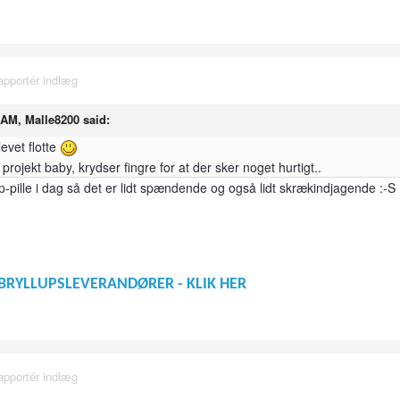
apportér indlæg
 AM, Malle8200 said:
levet flotte
jekt baby, krydser fingre for at der sker noget hurtigt..
 p-pille i dag så det er lidt spændende og også lidt skrækindjagende :-S
BRYLLUPSLEVERANDØRER - KLIK HER
apportér indlæg