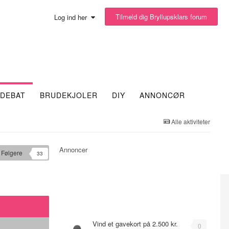
Tilmeld dig Bryllupsklars forum
Log ind her
DEBAT
BRUDEKJOLER
DIY
ANNONCØR
Alle aktiviteter
Annoncer
Følgere
33
Emner
Vind et gavekort på 2.500 kr.
0