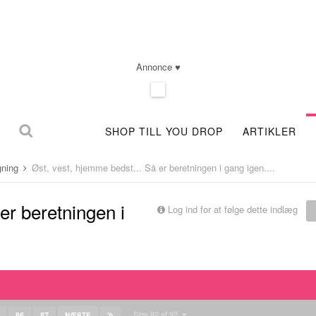
Annonce ♥
SHOP TILL YOU DROP
ARTIKLER
gning
Øst, vest, hjemme bedst... Så er beretningen i gang igen....
er beretningen i
Log ind for at følge dette indlæg
Side 82 af 92
86
87
NÆSTE