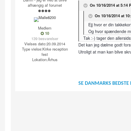
afhængig af forumet
On 10/16/2014 at 5:14 
On 10/16/2014 at 10
Ejj hvor er din takkekor
Medlem
Og hvor spændende med 
10
Tak :-) tager den allersid
139 besvarelser
Vielses dato:
20.09.2014
Det kan jeg dælme godt for
Type vielse:
Kirke reception
Utroligt at man kan blive s
fest
Lokation:
Århus
SE DANMARKS BEDSTE 