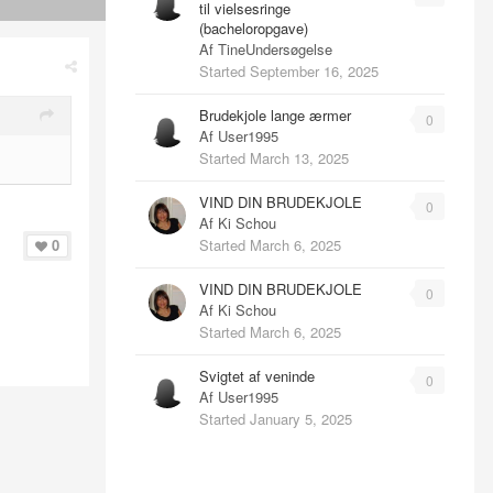
til vielsesringe
(bacheloropgave)
Af
TineUndersøgelse
Started
September 16, 2025
Brudekjole lange ærmer
0
Af
User1995
Started
March 13, 2025
VIND DIN BRUDEKJOLE
0
Af
Ki Schou
Started
March 6, 2025
0
VIND DIN BRUDEKJOLE
0
Af
Ki Schou
Started
March 6, 2025
Svigtet af veninde
0
Af
User1995
Started
January 5, 2025