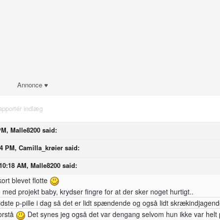
Annonce ♥
apportér indlæg
PM, Malle8200 said:
14 PM, Camilla_krøier said:
10:18 AM, Malle8200 said:
kort blevet flotte
d projekt baby, krydser fingre for at der sker noget hurtigt..
sidste p-pille i dag så det er lidt spændende og også lidt skrækindjagend
orstå
Det synes jeg også det var dengang selvom hun ikke var helt 