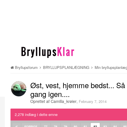
Bryllupsforum
BRYLLUPSPLANLÆGNING
Min bryllupsplanlæ
Øst, vest, hjemme bedst... Så 
gang igen....
Oprettet af
Camilla_krøier
,
February 7, 2014
2,278 indlæg i dette emne
77
78
79
80
81
82
83
84
85
FORRIGE