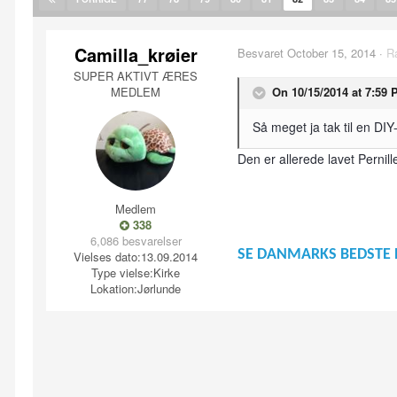
Camilla_krøier
Besvaret
October 15, 2014
·
R
SUPER AKTIVT ÆRES
MEDLEM
On 10/15/2014 at 7:59 P
Så meget ja tak til en DIY-
Den er allerede lavet Pernill
Medlem
338
6,086 besvarelser
SE DANMARKS BEDSTE 
Vielses dato:
13.09.2014
Type vielse:
Kirke
Lokation:
Jørlunde