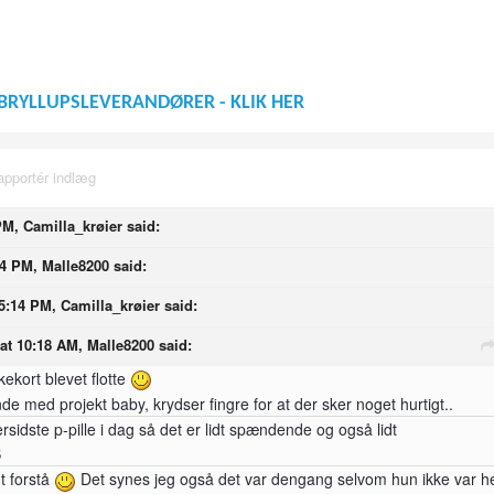
BRYLLUPSLEVERANDØRER - KLIK HER
apportér indlæg
PM, Camilla_krøier said:
24 PM, Malle8200 said:
5:14 PM, Camilla_krøier said:
at 10:18 AM, Malle8200 said:
kkekort blevet flotte
 med projekt baby, krydser fingre for at der sker noget hurtigt..
ersidste p-pille i dag så det er lidt spændende og også lidt
S
t forstå
Det synes jeg også det var dengang selvom hun ikke var he