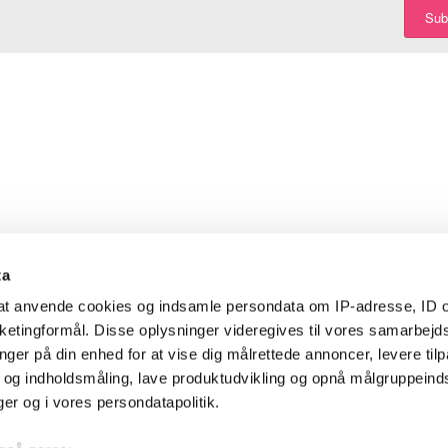
Sub
ta
l at anvende cookies og indsamle persondata om IP-adresse, ID o
arketingformål. Disse oplysninger videregives til vores samarbejd
nger på din enhed for at vise dig målrettede annoncer, levere til
- og indholdsmåling, lave produktudvikling og opnå målgruppeind
nger og i vores persondatapolitik.