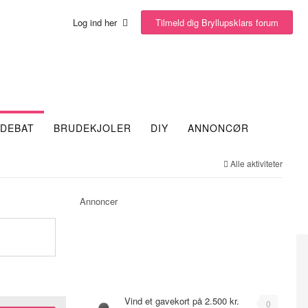
Tilmeld dig Bryllupsklars forum
Log ind her
DEBAT
BRUDEKJOLER
DIY
ANNONCØR
Alle aktiviteter
Annoncer
Emner
Vind et gavekort på 2.500 kr.
0