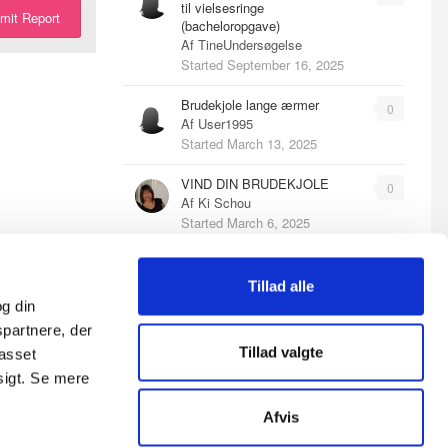
til vielsesringe
mit Report
(bacheloropgave)
Af
TineUndersøgelse
Started
September 16, 2025
Brudekjole lange ærmer
0
Af
User1995
Started
March 13, 2025
VIND DIN BRUDEKJOLE
0
Af
Ki Schou
Started
March 6, 2025
VIND DIN BRUDEKJOLE
0
Af
Ki Schou
Tillad alle
Started
March 6, 2025
g din
spartnere, der
Svigtet af veninde
0
Tillad valgte
passet
Af
User1995
sigt. Se mere
Started
January 5, 2025
Afvis