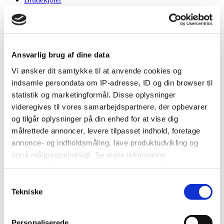
DIY
Tools
Annoncør
Ansvarlig brug af dine data
Vi ønsker dit samtykke til at anvende cookies og
Alle aktiviteter
indsamle persondata om IP-adresse, ID og din browser til
Bryllupsforum
statistik og marketingformål. Disse oplysninger
BRYLLUPSPLANLÆGNING
videregives til vores samarbejdspartnere, der opbevarer
Bryllupsforberedelser
Mad til reception, er det nødvendigt.
og tilgår oplysninger på din enhed for at vise dig
målrettede annoncer, levere tilpasset indhold, foretage
annonce- og indholdsmåling, lave produktudvikling og
opnå målgruppeindsigt. Se mere information
under indstillinger og i vores persondatapolitik.
Optionally enter a message with your report.
Samtykkevalg
×
You have pasted content with formatting.
Remove
Hvis du tillader det, vil vi også gerne:
Tekniske
formatting
Indsamle præcise oplysninger om din placering, der
×
Your link has been automatically embedded.
Display as a
kan være nøjagtig inden for få meter
link instead
Personaliserede