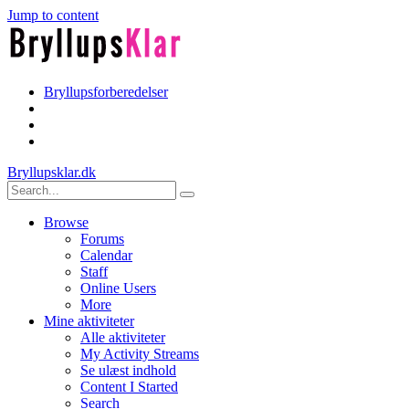
Jump to content
Bryllupsforberedelser
Bryllupsklar.dk
Browse
Forums
Calendar
Staff
Online Users
More
Mine aktiviteter
Alle aktiviteter
My Activity Streams
Se ulæst indhold
Content I Started
Search