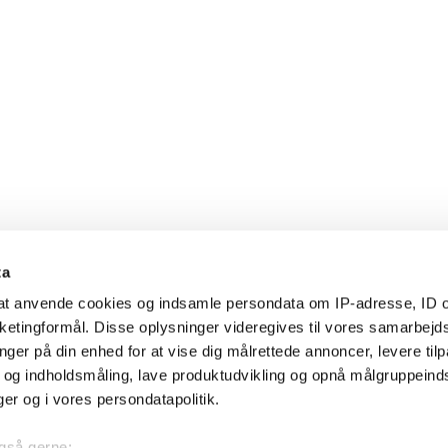
ta
l at anvende cookies og indsamle persondata om IP-adresse, ID o
arketingformål. Disse oplysninger videregives til vores samarbejd
nger på din enhed for at vise dig målrettede annoncer, levere til
- og indholdsmåling, lave produktudvikling og opnå målgruppeind
nger og i vores persondatapolitik.
 også gerne: