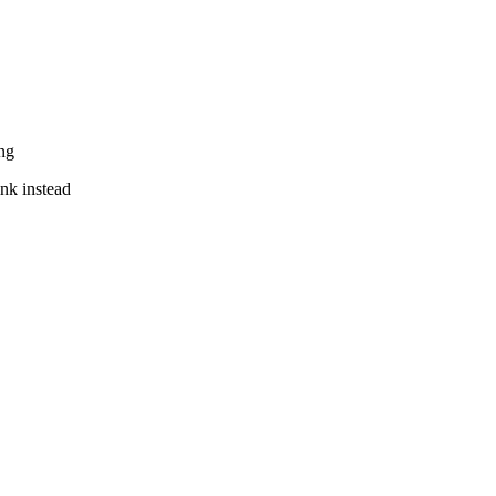
ng
ink instead