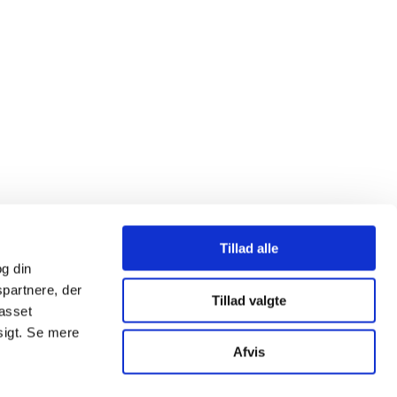
Tillad alle
g din
spartnere, der
Tillad valgte
passet
sigt. Se mere
Afvis