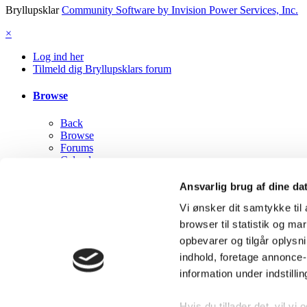
Bryllupsklar
Community Software by Invision Power Services, Inc.
×
Log ind her
Tilmeld dig Bryllupsklars forum
Browse
Back
Browse
Forums
Calendar
Staff
Online Users
Ansvarlig brug af dine da
Vi ønsker dit samtykke ti
Mine aktiviteter
browser til statistik og m
Back
opbevarer og tilgår oplysni
Mine aktiviteter
indhold, foretage annonce
Alle aktiviteter
information under indstilli
My Activity Streams
Se ulæst indhold
Content I Started
Hvis du tillader det, vil vi