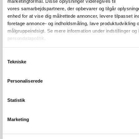
marketingformål. Disse oplysninger videregives til
Vind et gavekor
på 2.500 kr. til
vores samarbejdspartnere, der opbevarer og tilgår oplysning
Security Check
vielsesringe
enhed for at vise dig målrettede annoncer, levere tilpasset in
(bacheloropgav
foretage annonce- og indholdsmåling, lave produktudvikling 
)
Submit Report
målgruppeindsigt. Se mere information under indstillinger og 
Af
TineUndersøgel
persondatapolitik.
e
Started
Hvis du tillader det, vil vi også gerne:
Samtykkevalg
September 16,
Indsamle præcise oplysninger om din placering, der kan 
Tekniske
2025
nøjagtig inden for få meter
Brudekjole lange ærmer
Identificere din enhed baseret på en scanning af dens uni
Af
User1995
Personaliserede
karakteristika (fingerprinting)
Started
March 13, 2025
Du kan altid trække dit samtykke tilbage eller ændre indstillin
vores "Cookiedeklaration". Dine valg anvendes på hele websi
VIND DIN BRUDEKJOLE
Statistik
Af
Ki Schou
bruger cookies til at tilpasse vores indhold og annoncer, til at
Started
March 6, 2025
funktioner til sociale medier og til at analysere vores trafik. V
Marketing
også oplysninger om din brug af vores hjemmeside med vor
VIND DIN BRUDEKJOLE
partnere inden for sociale medier, annonceringspartnere og
Af
Ki Schou
analysepartnere. Vores partnere kan kombinere disse data 
Started
March 6, 2025