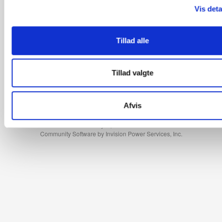
oplysninger, du har givet dem, eller som de har indsamlet fra
Vis deta
Svigtet af veninde
af deres tjenester.
Af
User1995
Started
January 5, 2025
Tillad alle
Tillad valgte
Bryllupsforum
BRYLLUPSPLANLÆGNING
A
Bryllupsforberedelser
Vores feststed har aflyst! Hjælp!
Afvis
Sprog
Bryllupsklar
Community Software by Invision Power Services, Inc.