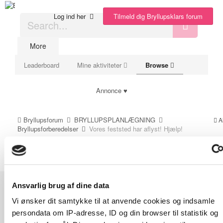
Tilmeld dig Bryllupsklars forum
Log ind her
More
Leaderboard
Mine aktiviteter
Browse
Annonce ♥
Bryllupsforum
BRYLLUPSPLANLÆGNING
A
Bryllupsforberedelser
Vores feststed har aflyst! Hjælp!
Annoncer
Optionally
Ansvarlig brug af dine data
enter a
message with
Vi ønsker dit samtykke til at anvende cookies og indsamle
Emner
your report.
persondata om IP-adresse, ID og din browser til statistik og