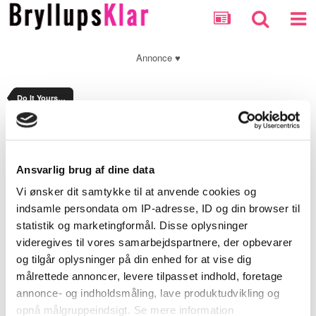
Annonce ♥
Do It Yourself debatten
Optionally enter a message with your report.
Ansvarlig brug af dine data
Security Check
Vi ønsker dit samtykke til at anvende cookies og
indsamle persondata om IP-adresse, ID og din browser til
statistik og marketingformål. Disse oplysninger
Submit Report
videregives til vores samarbejdspartnere, der opbevarer
og tilgår oplysninger på din enhed for at vise dig
målrettede annoncer, levere tilpasset indhold, foretage
annonce- og indholdsmåling, lave produktudvikling og
opnå målgruppeindsigt. Se mere information