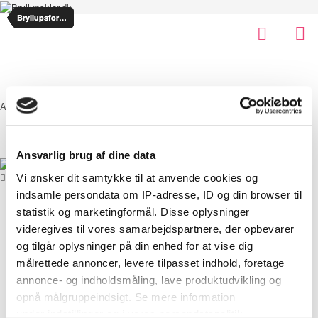
Bryllupsforum
Bryllupsforum
Bryllupsklar.dk
Annonce ♥
Ansvarlig brug af dine data
Vi ønsker dit samtykke til at anvende cookies og
indsamle persondata om IP-adresse, ID og din browser til
SHOP TILL YOU DROP
Artikler
statistik og marketingformål. Disse oplysninger
Debat
videregives til vores samarbejdspartnere, der opbevarer
Brudekjoler
og tilgår oplysninger på din enhed for at vise dig
DIY
Annoncør
målrettede annoncer, levere tilpasset indhold, foretage
annonce- og indholdsmåling, lave produktudvikling og
opnå målgruppeindsigt. Se mere information
under indstillinger og i vores persondatapolitik.