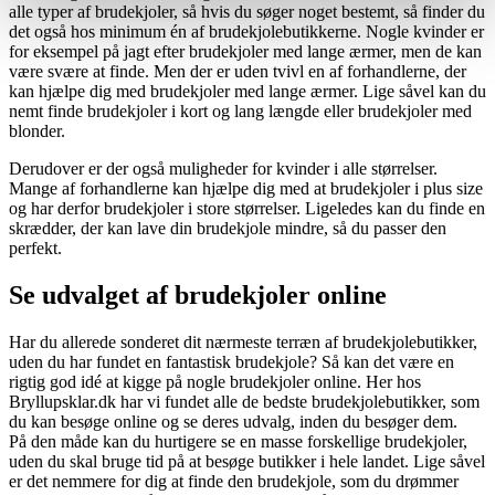
alle typer af brudekjoler, så hvis du søger noget bestemt, så finder du
det også hos minimum én af brudekjolebutikkerne. Nogle kvinder er
for eksempel på jagt efter brudekjoler med lange ærmer, men de kan
være svære at finde. Men der er uden tvivl en af forhandlerne, der
kan hjælpe dig med brudekjoler med lange ærmer. Lige såvel kan du
nemt finde brudekjoler i kort og lang længde eller brudekjoler med
blonder.
Derudover er der også muligheder for kvinder i alle størrelser.
Mange af forhandlerne kan hjælpe dig med at brudekjoler i plus size
og har derfor brudekjoler i store størrelser. Ligeledes kan du finde en
skrædder, der kan lave din brudekjole mindre, så du passer den
perfekt.
Se udvalget af brudekjoler online
Har du allerede sonderet dit nærmeste terræn af brudekjolebutikker,
uden du har fundet en fantastisk brudekjole? Så kan det være en
rigtig god idé at kigge på nogle brudekjoler online. Her hos
Bryllupsklar.dk har vi fundet alle de bedste brudekjolebutikker, som
du kan besøge online og se deres udvalg, inden du besøger dem.
På den måde kan du hurtigere se en masse forskellige brudekjoler,
uden du skal bruge tid på at besøge butikker i hele landet. Lige såvel
er det nemmere for dig at finde den brudekjole, som du drømmer