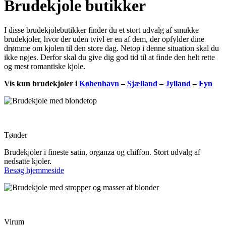
Brudekjole butikker
I disse brudekjolebutikker finder du et stort udvalg af smukke
brudekjoler, hvor der uden tvivl er en af dem, der opfylder dine
drømme om kjolen til den store dag. Netop i denne situation skal du
ikke nøjes. Derfor skal du give dig god tid til at finde den helt rette
og mest romantiske kjole.
Vis kun brudekjoler i
København
–
Sjælland
–
Jylland
–
Fyn
Askepot & Valentino
Tønder
Brudekjoler i fineste satin, organza og chiffon. Stort udvalg af
nedsatte kjoler.
Besøg hjemmeside
Bride Fashion
Virum