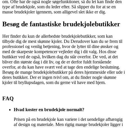
om. Ofte har de også nogle søgefunktioner, så du let kan finde den
type af brudekjole, som du leder efter. Så slipper du for at se en
masse brudekjoler igennem, som alligevel slet ikke er dig.
Besøg de fantastiske brudekjolebutikker
Her finder du kun de allerbedste brudekjolebutikker, som kan
tilbyde dig de mest skønne kjoler. Du Derudover kan du se frem til
professionel og venlig betjening, hvor de lytter til dine ønsker og
med de skarpeste kompetencer vejleder dig i dit valg. Hos disse
butikker ved de også, hvilken dag du står overfor. De ved, at det
bliver din største dag i dit liv, og de er derfor fuldt forstående
overfor, at du kan have svært ved at tage den endelige beslutning.
Besøg de mange brudekjolebutikker på deres hjemmeside eller ude i
deres butikker. Der er ingen tvivl om, at du finder nogle skønne
kjoler til bryllupsdagen, som du gerne vil have med hjem.
FAQ
Hvad koster en brudekjole normalt?
Prisen på en brudekjole kan variere i det uendelige afhængig
af design og materiale. Men rigtig mange brudekjoler ligger i