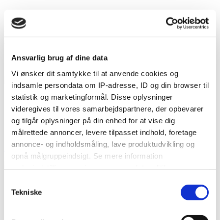
Karim Design
København K
Vi har 30 års erfaring i at skaber de smukkeste brudekjoler af høj
kvalitet.
Ansvarlig brug af dine data
Besøg hjemmeside
Vi ønsker dit samtykke til at anvende cookies og
indsamle persondata om IP-adresse, ID og din browser til
statistik og marketingformål. Disse oplysninger
LILLY
videregives til vores samarbejdspartnere, der opbevarer
Hele landet
og tilgår oplysninger på din enhed for at vise dig
Romantiske brudekjoler med snit og linier der fremhæver din
målrettede annoncer, levere tilpasset indhold, foretage
feminine stil.
annonce- og indholdsmåling, lave produktudvikling og
Besøg hjemmeside
opnå målgruppeindsigt. Se mere information
under indstillinger og i vores persondatapolitik.
Love Lou Kjoleatelier
Samtykkevalg
Hvis du tillader det, vil vi også gerne:
Tekniske
Roskilde
Indsamle præcise oplysninger om din placering, der
kan være nøjagtig inden for få meter
Stilrent, enkelt og elegant med kant. Brudekjoler du kan føle dig