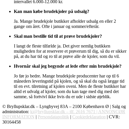
intervallet 6.000-12.000 kr.
Kan man købe brudekjoler på udsalg?
Ja. Mange brudekjole butikker afholder udsalg en eller 2
gange om året. Ofte i januar og sommer/efterår.
Skal man bestille tid til at prøve brudekjoler?
I langt de fleste tilfælde ja. Det giver nemlig butikken
muligheden for at reservere et prøverum til dig, så du er sikker
på, at du har tid og ro til at prøve alle de kjoler, som du vil.
Hvornår skal jeg begynde at lede efter min brudekjole?
Jo før jo bedre. Mange brudekjole producenter har op til 6
måneders leveringstid på kjolen, og så skal du også lægge tid
til en evt. tilretning af kjolen oveni. Men de fleste butikker har
altid et udvalg af kjoler, som du kan tage med dig med det
samme, så fortvivl ikke hvis du er ude i sidste øjeblik.
© Bryllupsklar.dk – Lyngbyvej 83A – 2100 København Ø | Salg og
administration:
ki@bryllupsklar.dk – tlf.
2616 7671 |
ANNONCØR
INFORMATION
|
Persondatapolitik
|
Cookiedeklaration
| CVR:
30164458