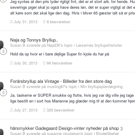
Jeg syntes at den pris lyder rigtigt fint, det er et stort arb. for hende.
severings piger skal jo også have deres løn, det er super vigtigt at det
alt køre som det skal lige den dag. Hvis i bliver 65 gæster ialt så er p
July 31, 2013
8 besvarelser
Naja og Tonnys Bryllup..
Susan B svarede på NajaDK's topic i
Læsernes bryllupshistorier
Hold da op hvor er i bare dejlige Super fin kjole du har på
July 30, 2013
66 besvarelser
Forårsbryllup ala Vintage - Billeder fra den store dag
Susan B svarede på musling87's topic i
Min bryllupsplanlægning
Ja, taskerne er SUPER smukke og flotte, hvis jeg var dig ville jeg tage 
lige bestilt en i sort hos Marianne jeg glæder mig til at den kommer hjem
July 27, 2013
326 besvarelser
hårsmykker Gadegaard Design-vinter nyheder på shop :)
Susan B svarede på susanne nicolaisen's topic i
Brudetilbehør