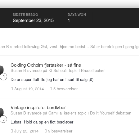
SIDSTE BESØG
DAYS WON
September 23, 2015
1
san B
started following
Øst, vest, hjemme bedst... Så er beretningen i gang ige
Colding Oxholm fjertasker - så fine
Susan B svarede på Ki Schou's topic i
Brudetilbehør
De er super flottttte jeg har en i sort til salg ;0)
August 19, 2014
5 besvarelser
Vintage inspireret bordløber
Susan B svarede på Camilla_krøier's topic i
Do It Yourself debatten
Lubas. Hold da op en flot bordløber
July 23, 2014
9 besvarelser