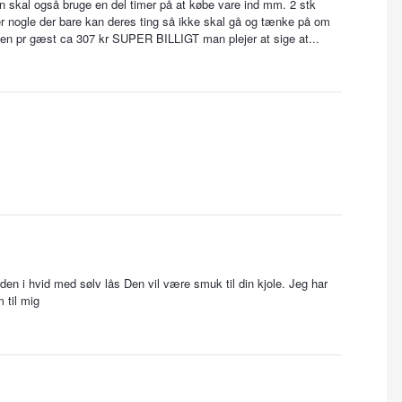
 Hun skal også bruge en del timer på at købe vare ind mm. 2 stk
 er nogle der bare kan deres ting så ikke skal gå og tænke på om
risen pr gæst ca 307 kr SUPER BILLIGT man plejer at sige at...
den i hvid med sølv lås Den vil være smuk til din kjole. Jeg har
 til mig