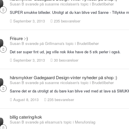
Susan B svarede på susanne nicolaisen's topic i
Brudetilbehør
SUPER smukke billeder. Utroligt at du kan blive ved Sanne - Tillykke m
September 3, 2013
235 besvarelser
Frisure :-)
Susan B svarede på Grillmama's topic i
Brudetilbehør
Det ser super fint ud, jeg ville nok ikke have de 5 stk perler i også.
September 3, 2013
30 besvarelser
hårsmykker Gadegaard Design-vinter nyheder på shop :)
Susan B svarede på susanne nicolaisen's topic i
Brudetilbehør
Sanne det er da utroligt at du bare kan blive ved med at lave så SMU
August 8, 2013
235 besvarelser
billig catering/kok
Susan B svarede på elisamus's topic i
Menuforslag