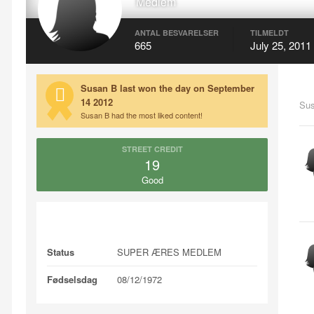
Medlem
ANTAL BESVARELSER
TILMELDT
665
July 25, 2011
Susan B last won the day on September
14 2012
Su
Susan B had the most liked content!
STREET CREDIT
19
Good
About Susan B
Status
SUPER ÆRES MEDLEM
Fødselsdag
08/12/1972