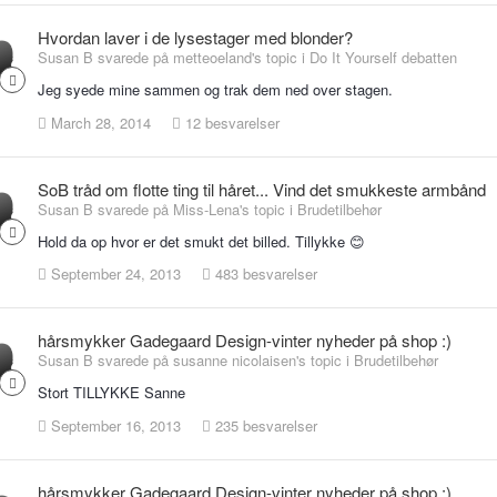
Hvordan laver i de lysestager med blonder?
Susan B svarede på metteoeland's topic i
Do It Yourself debatten
Jeg syede mine sammen og trak dem ned over stagen.
March 28, 2014
12 besvarelser
SoB tråd om flotte ting til håret... Vind det smukkeste armbånd
Susan B svarede på Miss-Lena's topic i
Brudetilbehør
Hold da op hvor er det smukt det billed. Tillykke 😊
September 24, 2013
483 besvarelser
hårsmykker Gadegaard Design-vinter nyheder på shop :)
Susan B svarede på susanne nicolaisen's topic i
Brudetilbehør
Stort TILLYKKE Sanne
September 16, 2013
235 besvarelser
hårsmykker Gadegaard Design-vinter nyheder på shop :)