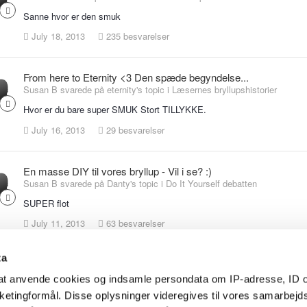
Sanne hvor er den smuk
July 18, 2013
235 besvarelser
From here to Eternity <3 Den spæde begyndelse...
Susan B svarede på eternity's topic i
Læsernes bryllupshistorier
Hvor er du bare super SMUK Stort TILLYKKE.
July 16, 2013
29 besvarelser
En masse DIY til vores bryllup - Vil i se? :)
Susan B svarede på Danty's topic i
Do It Yourself debatten
SUPER flot
July 11, 2013
63 besvarelser
ta
hårsmykker Gadegaard Design-vinter nyheder på shop :)
Susan B svarede på susanne nicolaisen's topic i
Brudetilbehør
l at anvende cookies og indsamle persondata om IP-adresse, ID o
arketingformål. Disse oplysninger videregives til vores samarbejd
Sanne, den er super flot Knus Susan.