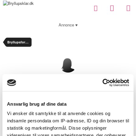
Annonce ♥
Bryllupsforum
elgu
Nyt medlem
Ansvarlig brug af dine data
Vi ønsker dit samtykke til at anvende cookies og
ANTAL BESVARELSER
3
indsamle persondata om IP-adresse, ID og din browser til
statistik og marketingformål. Disse oplysninger
TILMELDT
March 28, 2013
videregives til vores samarbejdspartnere, der opbevarer