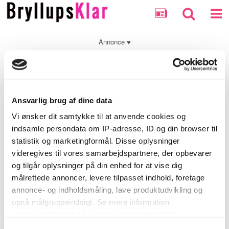
Annonce ♥
Bryllupsforum
Ansvarlig brug af dine data
Vi ønsker dit samtykke til at anvende cookies og
Saramillencourt
indsamle persondata om IP-adresse, ID og din browser til
statistik og marketingformål. Disse oplysninger
Nyt medlem
videregives til vores samarbejdspartnere, der opbevarer
og tilgår oplysninger på din enhed for at vise dig
målrettede annoncer, levere tilpasset indhold, foretage
annonce- og indholdsmåling, lave produktudvikling og
ANTAL BESVARELSER
0
opnå målgruppeindsigt. Se mere information
under indstillinger og i vores persondatapolitik.
TILMELDT
March 12, 2019