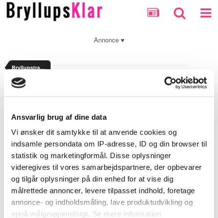
Annonce ♥
Bryllupstraditioner
Optionally enter a message with your report.
Ansvarlig brug af dine data
Security Check
Vi ønsker dit samtykke til at anvende cookies og
indsamle persondata om IP-adresse, ID og din browser til
statistik og marketingformål. Disse oplysninger
Submit Report
videregives til vores samarbejdspartnere, der opbevarer
og tilgår oplysninger på din enhed for at vise dig
målrettede annoncer, levere tilpasset indhold, foretage
annonce- og indholdsmåling, lave produktudvikling og
opnå målgruppeindsigt. Se mere information