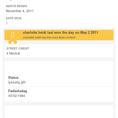
SIDSTE BESØG
November 4, 2017
DAYS WON
1
charlotte heidi last won the day on May 2 2011
charlotte heidi had the most liked content!
STREET CREDIT
4
Neutral
About charlotte heidi
Status
lykkelig gift
Fødselsdag
03/02/1984
Kontakt