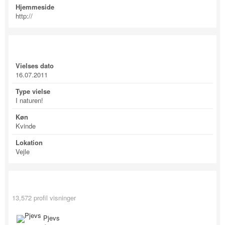
Hjemmeside
http://
Profile Information
Vielses dato
16.07.2011
Type vielse
I naturen!
Køn
Kvinde
Lokation
Vejle
Recent Profile Visitors
13,572 profil visninger
Pjevs