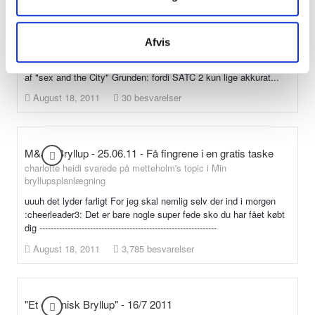
Sex and the city
charlotte heidi svarede på charlotte heidi's topic i
Smalltalk
Afvis
Okay en nyhed som er ved at være lidt gammel. Når som I
måske har hørt så går der rygter om at der kommer en sæson 7
af "sex and the City" Grunden: fordi SATC 2 kun lige akkurat...
August 18, 2011
30 besvarelser
M&J's Bryllup - 25.06.11 - Få fingrene i en gratis taske
charlotte heidi svarede på metteholm's topic i
Min
bryllupsplanlægning
uuuh det lyder farligt For jeg skal nemlig selv der ind i morgen
:cheerleader3: Det er bare nogle super fede sko du har fået købt
dig ---------------------------------------------------------------
August 18, 2011
3,785 besvarelser
"Et organisk Bryllup" - 16/7 2011