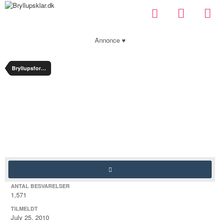
Annonce ♥
Bryllupsforum
charlotte heidi
Medlem
ANTAL BESVARELSER
1,571
TILMELDT
July 25, 2010