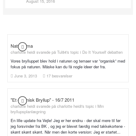
August 15, 2016
Natur-tema
charlotte heidi svarede på Tul84's topic i
Do It Yourself debatten
Vores brylluppet blev hold i naturen og temaer var ”organisk” med
fokus på naturen. Måske kan du få nogle ideer der fra.
June 3, 2013
17 besvarelser
"Et organisk Bryllup" - 16/7 2011
charlotte heidi svarede på charlotte heidi's topic i
Min
bryllupsplanlægning
En lille update fra Vejle! Jeg er her endnu - der skal mere til før
jeg forsvinder fra BK , og jeg er blevet færdig med takkekortene -
skønt skønt skønt. Når men den korte version: Jeg er startet...