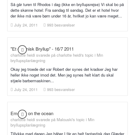
Så går turen til Rhodos i dag (ikke en bryllupsrejse) Vi skal bo på
dette skønne hotel: Fra søndag til søndag. Det er et hotel hvor
der ikke må være børn under 16 år, hvilket jo kan være meget...
July 24, 2011
993 besvarelser
"Et organisk Bryllup" - 16/7 2011
charlotte heidi svarede på charlotte heidi's topic i
Min
bryllupsplanlægning
Okay jeg troede det var Robert der synes det kradser Jeg har
heller ikke noget imod det. Men jeg synes helt klart du skal
stjæle barbermaskinen...
July 24, 2011
993 besvarelser
Emotion on the ocean
charlotte heidi svarede på Malouski's topic i
Min
bryllupsplanlægning
Tillykke med dagen Jeg håber I får en helt fantastisk dag Glæder