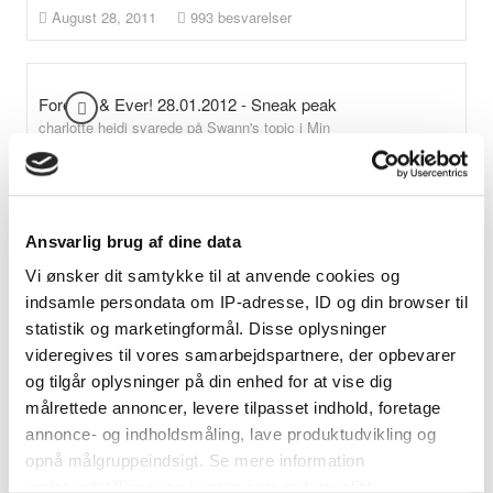
August 28, 2011
993 besvarelser
Forever & Ever! 28.01.2012 - Sneak peak
charlotte heidi svarede på Swann's topic i
Min
bryllupsplanlægning
:cheerleader3: TILLYKKE MED MILEPÆLEN :cheerleader3: Så
er der ikke længe til, hvor er det bare spændende Jeg glæder
mig bare så meget til at se billeder fra brylluppet, jeg tror det...
Ansvarlig brug af dine data
August 28, 2011
1,642 besvarelser
Vi ønsker dit samtykke til at anvende cookies og
indsamle persondata om IP-adresse, ID og din browser til
statistik og marketingformål. Disse oplysninger
The September Issue
videregives til vores samarbejdspartnere, der opbevarer
charlotte heidi svarede på MarieA's topic i
Smalltalk
og tilgår oplysninger på din enhed for at vise dig
Tak for det Har fundet den og så jeg smider lige et link ind så
målrettede annoncer, levere tilpasset indhold, foretage
andre nemt kan finde den. -------------------------------------------------------
annonce- og indholdsmåling, lave produktudvikling og
--------
opnå målgruppeindsigt. Se mere information
August 24, 2011
2 besvarelser
under indstillinger og i vores persondatapolitik.