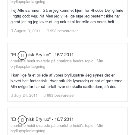
bryllupsplanlægning
Hej Alle sammen! Så er jeg kommet hjem fra Rhodos Dejlig ferie
i rigtig godt vejr. Nå Men jeg ville lige sige jeg bestemt ikke har
glemt jer, og jeg lover at jeg nok skal fortælle om vores helt...
August 3, 2011
993 besvarelser
"Et organisk Bryllup" - 16/7 2011
charlotte heidi svarede på charlotte heidi's topic i
Min
bryllupsplanlægning
I kan lige få et billede af vores bryllupstræ Jeg synes det er
blevet helt fantastisk. Hver prik (de lyserøde) er sat af gæsterne.
Min svigerfar har så fortalt hvor de skulle sætte dem, så der...
July 24, 2011
993 besvarelser
"Et organisk Bryllup" - 16/7 2011
charlotte heidi svarede på charlotte heidi's topic i
Min
bryllupsplanlægning