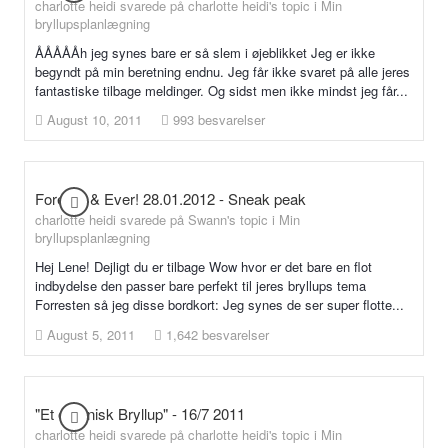
charlotte heidi svarede på charlotte heidi's topic i
Min
bryllupsplanlægning
ÅÅÅÅÅh jeg synes bare er så slem i øjeblikket Jeg er ikke
begyndt på min beretning endnu. Jeg får ikke svaret på alle jeres
fantastiske tilbage meldinger. Og sidst men ikke mindst jeg får...
August 10, 2011
993 besvarelser
Forever & Ever! 28.01.2012 - Sneak peak
charlotte heidi svarede på Swann's topic i
Min
bryllupsplanlægning
Hej Lene! Dejligt du er tilbage Wow hvor er det bare en flot
indbydelse den passer bare perfekt til jeres bryllups tema
Forresten så jeg disse bordkort: Jeg synes de ser super flotte...
August 5, 2011
1,642 besvarelser
"Et organisk Bryllup" - 16/7 2011
charlotte heidi svarede på charlotte heidi's topic i
Min