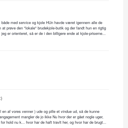
s både med service og kjole HUn havde været igennem alle de
at prøve den "lokale" brudekjole-butik og der fandt hun en rigtig
eg er orienteret, så er de i den billigere ende at kjole-priserne...
:)
l en af vores venner ) ude og pille et vindue ud, så de kunne
 engagement mangler de jo ikke Nu hvor der er gået nogle uger,
r hold nu k... hvor har de haft travlt her, og hvor har de brugt...