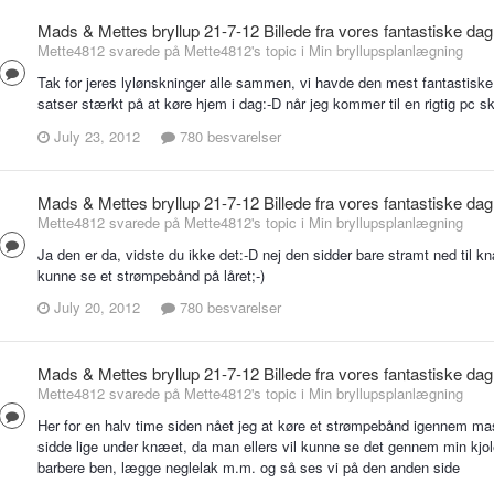
Mads & Mettes bryllup 21-7-12 Billede fra vores fantastiske dag
Mette4812 svarede på Mette4812's topic i
Min bryllupsplanlægning
Tak for jeres lylønskninger alle sammen, vi havde den mest fantastisk
satser stærkt på at køre hjem i dag:-D når jeg kommer til en rigtig pc sk
July 23, 2012
780 besvarelser
Mads & Mettes bryllup 21-7-12 Billede fra vores fantastiske dag
Mette4812 svarede på Mette4812's topic i
Min bryllupsplanlægning
Ja den er da, vidste du ikke det:-D nej den sidder bare stramt ned til kn
kunne se et strømpebånd på låret;-)
July 20, 2012
780 besvarelser
Mads & Mettes bryllup 21-7-12 Billede fra vores fantastiske dag
Mette4812 svarede på Mette4812's topic i
Min bryllupsplanlægning
Her for en halv time siden nået jeg at køre et strømpebånd igennem mas
sidde lige under knæet, da man ellers vil kunne se det gennem min kjole, 
barbere ben, lægge neglelak m.m. og så ses vi på den anden side