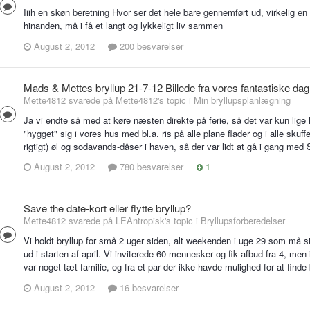
Iiih en skøn beretning Hvor ser det hele bare gennemført ud, virkelig en f
hinanden, må i få et langt og lykkeligt liv sammen
August 2, 2012
200 besvarelser
Mads & Mettes bryllup 21-7-12 Billede fra vores fantastiske dag
Mette4812 svarede på Mette4812's topic i
Min bryllupsplanlægning
Ja vi endte så med at køre næsten direkte på ferie, så det var kun lige
"hygget" sig i vores hus med bl.a. ris på alle plane flader og i alle sk
rigtigt) øl og sodavands-dåser i haven, så der var lidt at gå i gang med S
August 2, 2012
780 besvarelser
1
Save the date-kort eller flytte bryllup?
Mette4812 svarede på LEAntropisk's topic i
Bryllupsforberedelser
Vi holdt bryllup for små 2 uger siden, alt weekenden i uge 29 som må s
ud i starten af april. Vi inviterede 60 mennesker og fik afbud fra 4, men i
var noget tæt familie, og fra et par der ikke havde mulighed for at finde 
August 2, 2012
16 besvarelser