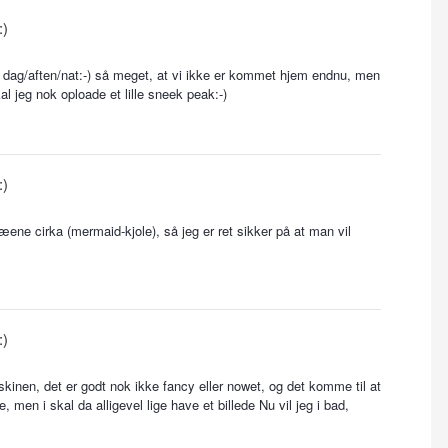
:)
e dag/aften/nat:-) så meget, at vi ikke er kommet hjem endnu, men
al jeg nok oploade et lille sneek peak:-)
:)
æene cirka (mermaid-kjole), så jeg er ret sikker på at man vil
:)
kinen, det er godt nok ikke fancy eller nowet, og det komme til at
men i skal da alligevel lige have et billede Nu vil jeg i bad,