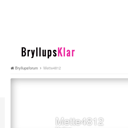
Bryllupsforum
Mette4812
Mette4812