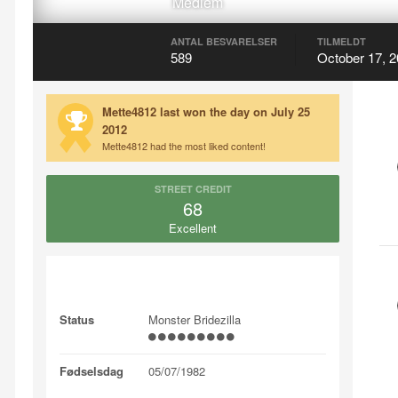
Medlem
ANTAL BESVARELSER
TILMELDT
589
October 17, 
Mette4812 last won the day on July 25
2012
Mette4812 had the most liked content!
STREET CREDIT
68
Excellent
About Mette4812
Status
Monster Bridezilla
Fødselsdag
05/07/1982