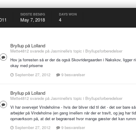
SIDSTE BESØG
DAYS WON
2011
May 7, 2018
4
Bryllup på Lolland
Mette4812 svarede på Jasminelle's topic i
Bryllupsforberedelser
Hov ja forresten så er der da også Skovridergaarden i Nakskov, ligger rigt
okay med priserne
September 27, 2012
9 besvarelser
Bryllup på Lolland
Mette4812 svarede på Jasminelle's topic i
Bryllupsforberedelser
Vi har overvejet Vindeholme - hvis der bliver råd til det - det ser bare 
arbejder på Vindeholme (en gang imellem når der er travlt, og jeg har ti
opmærksom på, at det er begrænset hvor mange gæster det kan rumme, 
September 27, 2012
9 besvarelser