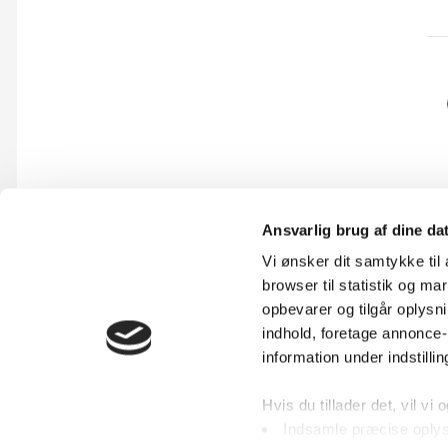
Ansvarlig brug af dine da
Vi ønsker dit samtykke ti
browser til statistik og m
opbevarer og tilgår oplysni
indhold, foretage annonce
information under indstilli
Hvis du tillader det, vil vi
Bryllupsforum
Mette4812
Indsamle præcise oplysn