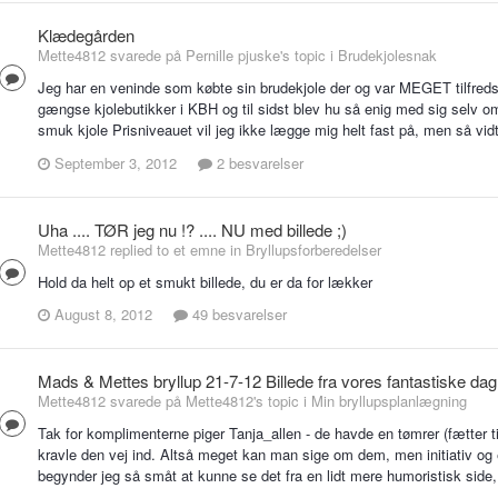
Klædegården
Mette4812 svarede på Pernille pjuske's topic i
Brudekjolesnak
Jeg har en veninde som købte sin brudekjole der og var MEGET tilfred
gængse kjolebutikker i KBH og til sidst blev hu så enig med sig selv om 
smuk kjole Prisniveauet vil jeg ikke lægge mig helt fast på, men så vidt j
September 3, 2012
2 besvarelser
Uha .... TØR jeg nu !? .... NU med billede ;)
Mette4812 replied to et emne in
Bryllupsforberedelser
Hold da helt op et smukt billede, du er da for lækker
August 8, 2012
49 besvarelser
Mads & Mettes bryllup 21-7-12 Billede fra vores fantastiske dag
Mette4812 svarede på Mette4812's topic i
Min bryllupsplanlægning
Tak for komplimenterne piger Tanja_allen - de havde en tømrer (fætter ti
kravle den vej ind. Altså meget kan man sige om dem, men initiativ og
begynder jeg så småt at kunne se det fra en lidt mere humoristisk side, fo