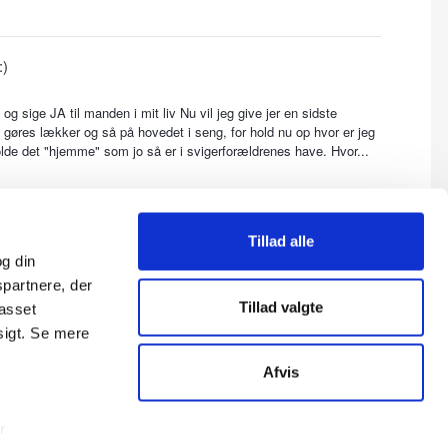
:)
 og sige JA til manden i mit liv Nu vil jeg give jer en sidste
 gøres lækker og så på hovedet i seng, for hold nu op hvor er jeg
olde det "hjemme" som jo så er i svigerforældrenes have. Hvor...
Tillad alle
ing
g din
spartnere, der
ige ud
Tillad valgte
passet
sigt. Se mere
Afvis
Alle aktiviteter
r