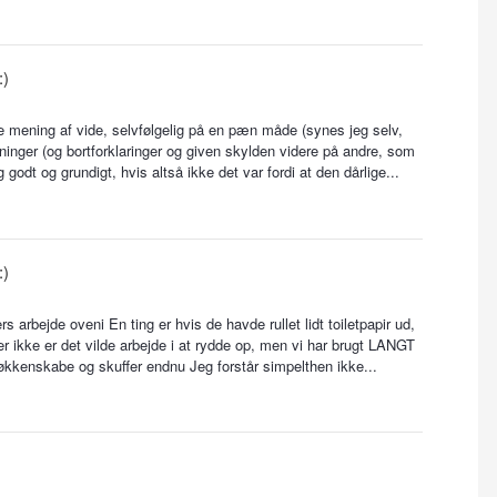
:)
e mening af vide, selvfølgelig på en pæn måde (synes jeg selv,
dninger (og bortforklaringer og given skylden videre på andre, som
godt og grundigt, hvis altså ikke det var fordi at den dårlige...
:)
arbejde oveni En ting er hvis de havde rullet lidt toiletpapir ud,
er ikke er det vilde arbejde i at rydde op, men vi har brugt LANGT
 køkkenskabe og skuffer endnu Jeg forstår simpelthen ikke...