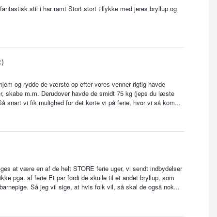
antastisk stil i har ramt Stort stort tillykke med jeres bryllup og
:)
 hjem og rydde de værste op efter vores venner rigtig havde
uffer, skabe m.m. Derudover havde de smidt 75 kg (jeps du læste
å snart vi fik mulighed for det kørte vi på ferie, hvor vi så kom...
iges at være en af de helt STORE ferie uger, vi sendt indbydelser
kke pga. af ferie Et par fordi de skulle til et andet bryllup, som
barnepige. Så jeg vil sige, at hvis folk vil, så skal de også nok...