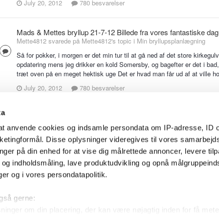
July 20, 2012
780 besvarelser
Mads & Mettes bryllup 21-7-12 Billede fra vores fantastiske dag
Mette4812 svarede på Mette4812's topic i
Min bryllupsplanlægning
Så for pokker, i morgen er det min tur til at gå ned af det store kirkegulv
opdatering mens jeg drikker en kold Somersby, og bagefter er det i bad,
træt oven på en meget hektisk uge Det er hvad man får ud af at ville h
July 20, 2012
780 besvarelser
ta
Den eneste ene <3 Troels & Ditte Sneak peak fra photoshot :)
Mette4812 svarede på DitteSchouNielsen's topic i
Min bryllupsplanlægn
l at anvende cookies og indsamle persondata om IP-adresse, ID o
arketingformål. Disse oplysninger videregives til vores samarbejd
Årh nogle dejlige billeder Hvor er i smukke og hvor ser i glade og lykkel
nger på din enhed for at vise dig målrettede annoncer, levere til
July 19, 2012
1,743 besvarelser
- og indholdsmåling, lave produktudvikling og opnå målgruppeind
nger og i vores persondatapolitik.
 også gerne:
inger om din placering, der kan være nøjagtig inden for få mete