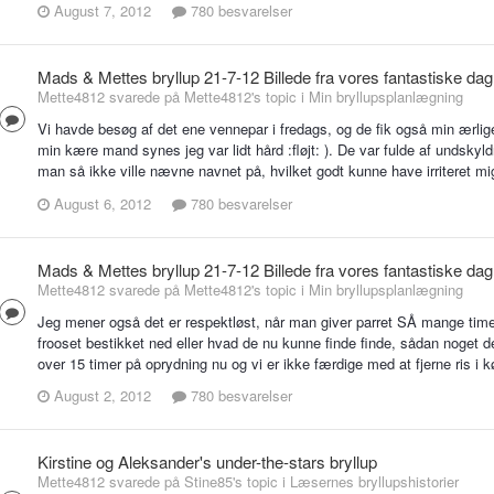
August 7, 2012
780 besvarelser
Mads & Mettes bryllup 21-7-12 Billede fra vores fantastiske dag
Mette4812 svarede på Mette4812's topic i
Min bryllupsplanlægning
Vi havde besøg af det ene vennepar i fredags, og de fik også min ærlig
min kære mand synes jeg var lidt hård :fløjt: ). De var fulde af undskyl
man så ikke ville nævne navnet på, hvilket godt kunne have irriteret mig 
August 6, 2012
780 besvarelser
Mads & Mettes bryllup 21-7-12 Billede fra vores fantastiske dag
Mette4812 svarede på Mette4812's topic i
Min bryllupsplanlægning
Jeg mener også det er respektløst, når man giver parret SÅ mange timers 
frooset bestikket ned eller hvad de nu kunne finde finde, sådan noget d
over 15 timer på oprydning nu og vi er ikke færdige med at fjerne ris i
August 2, 2012
780 besvarelser
Kirstine og Aleksander's under-the-stars bryllup
Mette4812 svarede på Stine85's topic i
Læsernes bryllupshistorier