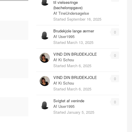
til vielsesringe
(bacheloropgave)
Af
TineUndersøgelse
Started
September 16, 2025
Brudekjole lange ærmer
0
Af
User1995
Started
March 13, 2025
VIND DIN BRUDEKJOLE
0
Af
Ki Schou
Started
March 6, 2025
VIND DIN BRUDEKJOLE
0
Af
Ki Schou
Started
March 6, 2025
Svigtet af veninde
0
Af
User1995
Started
January 5, 2025