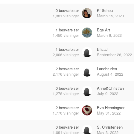
0
besvarelser
Ki Schou
1,381
visninger
March 15, 2023
1
besvarelser
Ege Art
1,450
visninger
March 6, 2023
1
besvarelser
ElisaJ
2,006
visninger
September 26, 2022
2
besvarelser
Landbruden
2,176
visninger
August 4, 2022
0
besvarelser
Anne&Christian
1,278
visninger
July 9, 2022
2
besvarelser
Eva Henningsen
1,770
visninger
May 31, 2022
0
besvarelser
S. Christensen
1,091
visninger
May 3, 2022