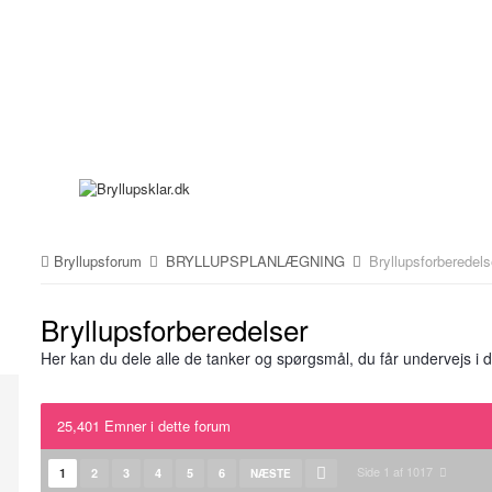
Bryllupsforum
BRYLLUPSPLANLÆGNING
Bryllupsforberedels
Bryllupsforberedelser
Her kan du dele alle de tanker og spørgsmål, du får undervejs i d
25,401 Emner i dette forum
Side 1 af 1017
1
2
3
4
5
6
NÆSTE