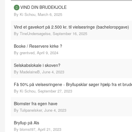
VIND DIN BRUDEKJOLE
By
Ki Schou
,
March 6, 2025
Vind et gavekort på 2.500 kr. til vielsesringe (bacheloropgave)
By
TineUndersøgelse
,
September 16, 2025
Booke / Reservere kirke ?
By
grøntved
,
April 9, 2024
Selskabslokale i skoven?
By
MadelaineB
,
June 4, 2023
Få 50% på vielsesringene - Bryllupsklar søger hjælp fra et bru
By
Ki Schou
,
September 27, 2023
Blomster fra egen have
By
Tulipanelsker
,
June 4, 2023
Bryllup på Als
By
blomst97
,
April 21, 2023