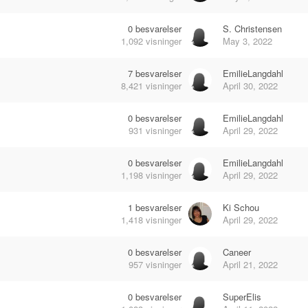
0
besvarelser
S. Christensen
1,092
visninger
May 3, 2022
7
besvarelser
EmilieLangdahl
8,421
visninger
April 30, 2022
0
besvarelser
EmilieLangdahl
931
visninger
April 29, 2022
0
besvarelser
EmilieLangdahl
1,198
visninger
April 29, 2022
1
besvarelser
Ki Schou
1,418
visninger
April 29, 2022
0
besvarelser
Caneer
957
visninger
April 21, 2022
0
besvarelser
SuperElis