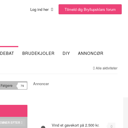
Tilmeld dig Bryllupsklars forum
Log ind her
DEBAT
BRUDEKJOLER
DIY
ANNONCØR
Alle aktiviteter
Annoncer
Følgere
79
Emner
EMNER EFTER
Vind et gavekort på 2.500 kr.
0