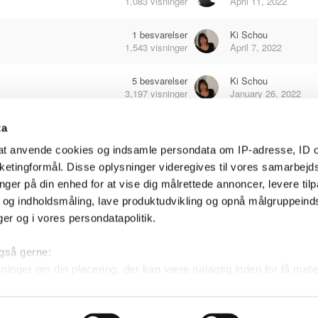
1,083
visninger
April 11, 2022
1
besvarelser
Ki Schou
1,543
visninger
April 7, 2022
5
besvarelser
Ki Schou
3,197
visninger
January 26, 2022
1
besvarelser
Landbruden
ta
1,323
visninger
January 15, 2022
l at anvende cookies og indsamle persondata om IP-adresse, ID o
arketingformål. Disse oplysninger videregives til vores samarbejd
1
besvarelser
Landbruden
nger på din enhed for at vise dig målrettede annoncer, levere til
1,403
visninger
January 15, 2022
- og indholdsmåling, lave produktudvikling og opnå målgruppeind
nger og i vores persondatapolitik.
 også gerne:
er
inger om din placering, der kan være nøjagtig inden for få mete
aseret på en scanning af dens unikke karakteristika (fingerprinti
Sprog
tykke tilbage eller ændre indstillinger fra vores "Cookiedeklarat