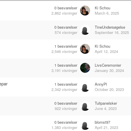
0
besvarelser
Ki Schou
2,862
visninger
March 6, 2025
0
besvarelser
TineUndersøgelse
574
visninger
September 16, 2025
1
besvarelser
Ki Schou
2,546
visninger
April 12, 2024
1
besvarelser
LivsCeremonier
3,191
visninger
January 30, 2024
depar
1
besvarelser
AnnyPl
2,342
visninger
October 20, 2023
0
besvarelser
Tulipanelsker
922
visninger
June 4, 2023
0
besvarelser
blomst97
1,383
visninger
April 21, 2023