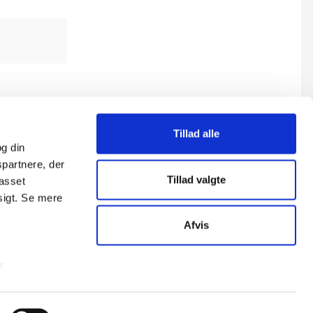
Tillad alle
g din
spartnere, der
Tillad valgte
passet
sigt. Se mere
Afvis
Alle aktiviteter
r
ng)
ion". Dine