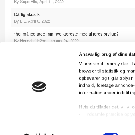
By
SuperElis
,
April 11, 2022
Dårlig akustik
By
L.L
,
April 6, 2022
"hej må jeg tage min nye kæreste med til jeres bryllup?"
By
Hendebride2be
,
January 24, 2022
Hjælpe til at fri til ens kæreste
Ansvarlig brug af dine da
By
ungelsker
,
January 4, 2022
Vi ønsker dit samtykke ti
browser til statistik og m
Vielsen
opbevarer og tilgår oplysni
By
BLOMSTERPIGEN0722
,
January 6, 2022
indhold, foretage annonce
Side 1 af 1017
information under indstilli
1
2
3
4
5
6
NÆSTE
Hvis du tillader det, vil vi
Bryllupsforum
BRYLLUPSPLANLÆGNING
Bryllupsforberedels
Indsamle præcise oplysn
Identificere din enhed b
Du kan altid trække dit sam
Samtykkevalg