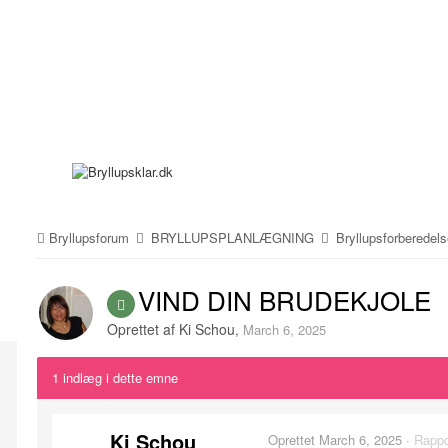
Bryllupsforum
BRYLLUPSPLANLÆGNING
Bryllupsforberedel
VIND DIN BRUDEKJOLE
Oprettet af
Ki Schou
,
March 6, 2025
1 indlæg i dette emne
Ki Schou
Oprettet
March 6, 2025
·
Rappo