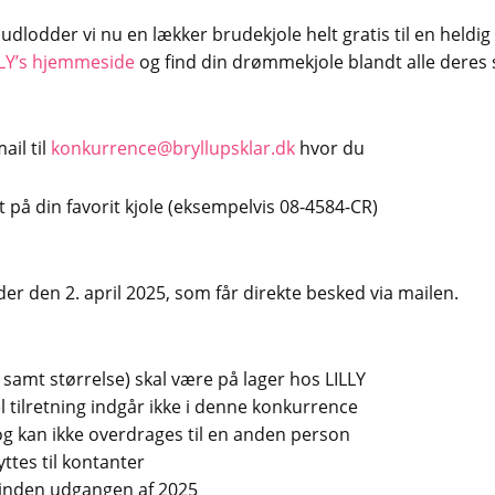
dlodder vi nu en lækker brudekjole helt gratis til en heldig
LLY’s hjemmeside
og find din drømmekjole blandt alle dere
il til
konkurrence@bryllupsklar.dk
hvor du
 på din favorit kjole (eksempelvis 08-4584-CR)
der den 2. april 2025, som får direkte besked via mailen.
 samt størrelse) skal være på lager hos LILLY
l tilretning indgår ikke i denne konkurrence
g kan ikke overdrages til en anden person
tes til kontanter
 inden udgangen af 2025