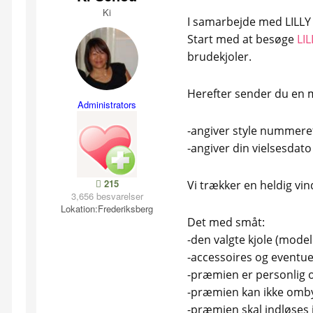
Ki
I samarbejde med LILLY u
Start med at besøge
LI
brudekjoler.
Herefter sender du en ma
Administrators
-angiver style nummeret
-angiver din vielsesdato
215
Vi trækker en heldig vin
3,656 besvarelser
Lokation:
Frederiksberg
Det med småt:
-den valgte kjole (model
-accessoires og eventue
-præmien er personlig o
-præmien kan ikke ombyt
-præmien skal indløses