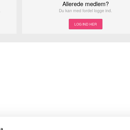
Allerede medlem?
.
Du kan med fordel logge ind.
LOG IND HER
Annonce ♥
ta