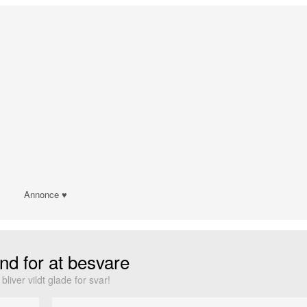
Annonce ♥
nd for at besvare
 bliver vildt glade for svar!