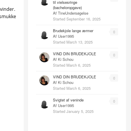
til vielsesringe
(bacheloropgave)
 vinder.
Af
TineUndersøgelse
s smukke
Started
September 16, 2025
Brudekjole lange ærmer
0
Af
User1995
Started
March 13, 2025
VIND DIN BRUDEKJOLE
0
Af
Ki Schou
Started
March 6, 2025
VIND DIN BRUDEKJOLE
0
Af
Ki Schou
Started
March 6, 2025
Svigtet af veninde
0
Af
User1995
Started
January 5, 2025