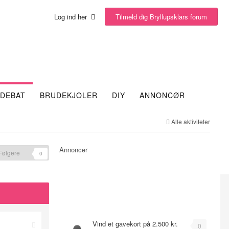
Tilmeld dig Bryllupsklars forum
Log ind her
DEBAT
BRUDEKJOLER
DIY
ANNONCØR
Alle aktiviteter
Annoncer
Følgere
0
Emner
Vind et gavekort på 2.500 kr.
0